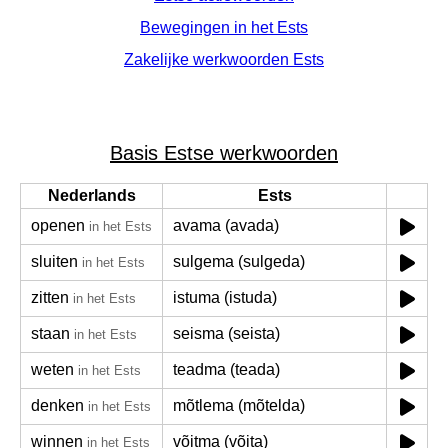
Bewegingen in het Ests
Zakelijke werkwoorden Ests
Basis Estse werkwoorden
Nederlands
Ests
openen
avama (avada)
in het Ests
sluiten
sulgema (sulgeda)
in het Ests
zitten
istuma (istuda)
in het Ests
staan
seisma (seista)
in het Ests
weten
teadma (teada)
in het Ests
denken
mõtlema (mõtelda)
in het Ests
winnen
võitma (võita)
in het Ests