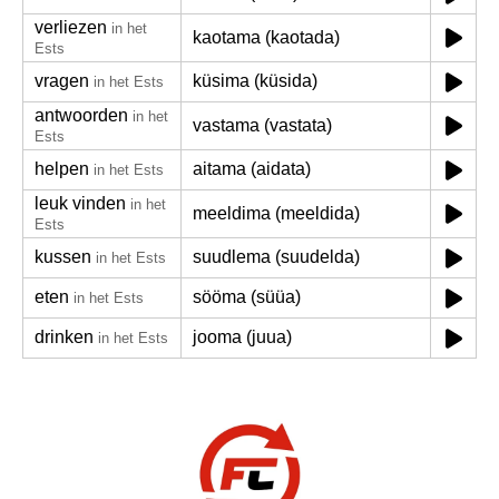
verliezen
in het
kaotama (kaotada)
Ests
vragen
küsima (küsida)
in het Ests
antwoorden
in het
vastama (vastata)
Ests
helpen
aitama (aidata)
in het Ests
leuk vinden
in het
meeldima (meeldida)
Ests
kussen
suudlema (suudelda)
in het Ests
eten
sööma (süüa)
in het Ests
drinken
jooma (juua)
in het Ests