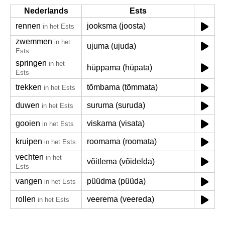
Nederlands
Ests
rennen
jooksma (joosta)
in het Ests
zwemmen
in het
ujuma (ujuda)
Ests
springen
in het
hüppama (hüpata)
Ests
trekken
tõmbama (tõmmata)
in het Ests
duwen
suruma (suruda)
in het Ests
gooien
viskama (visata)
in het Ests
kruipen
roomama (roomata)
in het Ests
vechten
in het
võitlema (võidelda)
Ests
vangen
püüdma (püüda)
in het Ests
rollen
veerema (veereda)
in het Ests