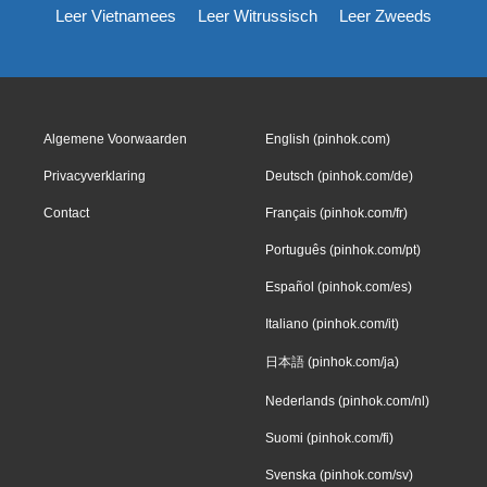
Leer Vietnamees
Leer Witrussisch
Leer Zweeds
Algemene Voorwaarden
English (pinhok.com)
Privacyverklaring
Deutsch (pinhok.com/de)
Contact
Français (pinhok.com/fr)
Português (pinhok.com/pt)
Español (pinhok.com/es)
Italiano (pinhok.com/it)
日本語 (pinhok.com/ja)
Nederlands (pinhok.com/nl)
Suomi (pinhok.com/fi)
Svenska (pinhok.com/sv)