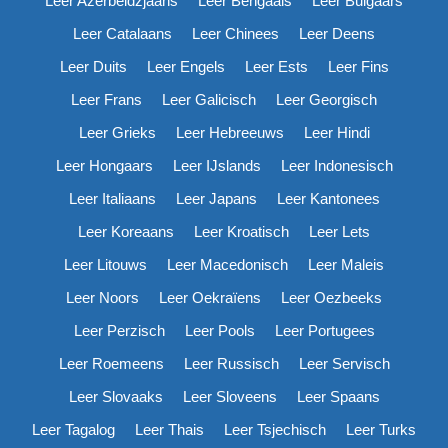
Leer Azerbeidzjaans
Leer Bengaals
Leer Bulgaars
Leer Catalaans
Leer Chinees
Leer Deens
Leer Duits
Leer Engels
Leer Ests
Leer Fins
Leer Frans
Leer Galicisch
Leer Georgisch
Leer Grieks
Leer Hebreeuws
Leer Hindi
Leer Hongaars
Leer IJslands
Leer Indonesisch
Leer Italiaans
Leer Japans
Leer Kantonees
Leer Koreaans
Leer Kroatisch
Leer Lets
Leer Litouws
Leer Macedonisch
Leer Maleis
Leer Noors
Leer Oekraïens
Leer Oezbeeks
Leer Perzisch
Leer Pools
Leer Portugees
Leer Roemeens
Leer Russisch
Leer Servisch
Leer Slovaaks
Leer Sloveens
Leer Spaans
Leer Tagalog
Leer Thais
Leer Tsjechisch
Leer Turks