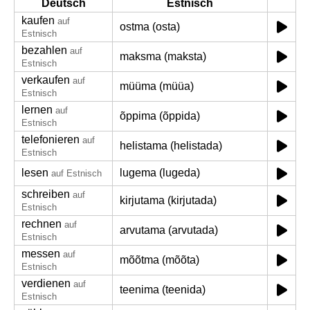
Deutsch
Estnisch
kaufen
auf
ostma (osta)
Estnisch
bezahlen
auf
maksma (maksta)
Estnisch
verkaufen
auf
müüma (müüa)
Estnisch
lernen
auf
õppima (õppida)
Estnisch
telefonieren
auf
helistama (helistada)
Estnisch
lesen
lugema (lugeda)
auf Estnisch
schreiben
auf
kirjutama (kirjutada)
Estnisch
rechnen
auf
arvutama (arvutada)
Estnisch
messen
auf
mõõtma (mõõta)
Estnisch
verdienen
auf
teenima (teenida)
Estnisch