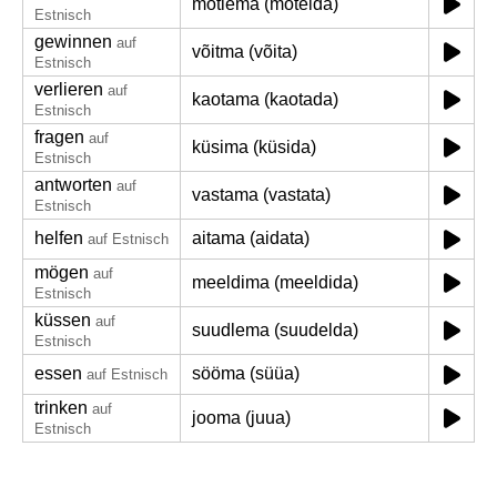
mõtlema (mõtelda)
Estnisch
gewinnen
auf
võitma (võita)
Estnisch
verlieren
auf
kaotama (kaotada)
Estnisch
fragen
auf
küsima (küsida)
Estnisch
antworten
auf
vastama (vastata)
Estnisch
helfen
aitama (aidata)
auf Estnisch
mögen
auf
meeldima (meeldida)
Estnisch
küssen
auf
suudlema (suudelda)
Estnisch
essen
sööma (süüa)
auf Estnisch
trinken
auf
jooma (juua)
Estnisch