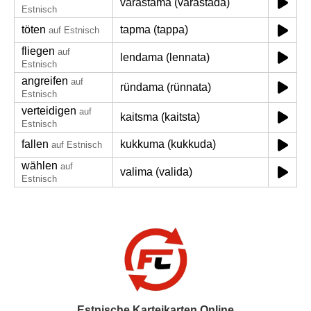
varastama (varastada)
Estnisch
töten
tapma (tappa)
auf Estnisch
fliegen
auf
lendama (lennata)
Estnisch
angreifen
auf
ründama (rünnata)
Estnisch
verteidigen
auf
kaitsma (kaitsta)
Estnisch
fallen
kukkuma (kukkuda)
auf Estnisch
wählen
auf
valima (valida)
Estnisch
Estnische Karteikarten Online