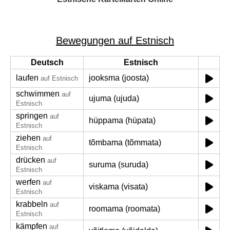
Bewegungen auf Estnisch
Deutsch
Estnisch
laufen
jooksma (joosta)
auf Estnisch
schwimmen
auf
ujuma (ujuda)
Estnisch
springen
auf
hüppama (hüpata)
Estnisch
ziehen
auf
tõmbama (tõmmata)
Estnisch
drücken
auf
suruma (suruda)
Estnisch
werfen
auf
viskama (visata)
Estnisch
krabbeln
auf
roomama (roomata)
Estnisch
kämpfen
auf