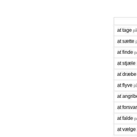
at tage
på
at sætte
at finde
p
at stjæle
at dræbe
at flyve
p
at angrib
at forsva
at falde
p
at vælge