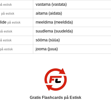
vastama (vastata)
på estisk
e
aitama (aidata)
på estisk
lide
meeldima (meeldida)
på estisk
suudlema (suudelda)
på estisk
sööma (süüa)
å estisk
jooma (juua)
på estisk
Gratis Flashcards på Estisk