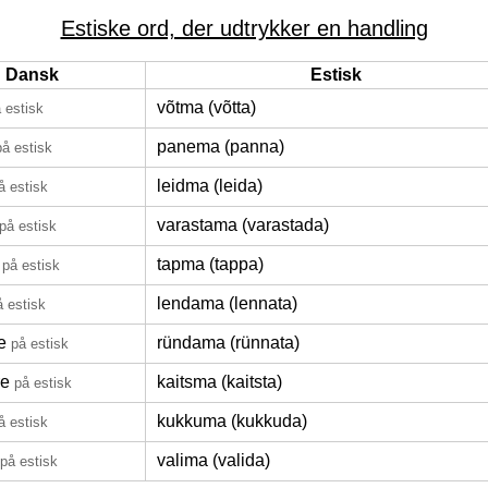
Estiske ord, der udtrykker en handling
Dansk
Estisk
võtma (võtta)
 estisk
panema (panna)
på estisk
leidma (leida)
å estisk
varastama (varastada)
på estisk
tapma (tappa)
på estisk
lendama (lennata)
å estisk
e
ründama (rünnata)
på estisk
re
kaitsma (kaitsta)
på estisk
kukkuma (kukkuda)
å estisk
valima (valida)
på estisk