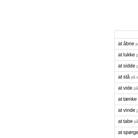
at åbne
p
at lukke
p
at sidde
at stå
på 
at vide
på
at tænke
at vinde
at tabe
på
at spørg