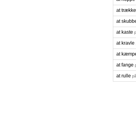
at trække
at skubb
at kaste
p
at kravle
at kæmp
at fange
at rulle
på