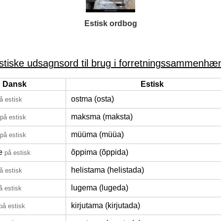
Estisk ordbog
stiske udsagnsord til brug i forretningssammenhæ
Dansk
Estisk
ostma (osta)
å estisk
maksma (maksta)
på estisk
müüma (müüa)
på estisk
e
õppima (õppida)
på estisk
helistama (helistada)
å estisk
lugema (lugeda)
å estisk
kirjutama (kirjutada)
på estisk