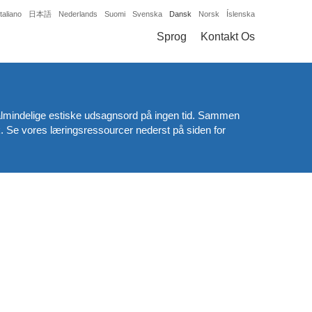
Italiano
日本語
Nederlands
Suomi
Svenska
Dansk
Norsk
Íslenska
Sprog
Kontakt Os
 almindelige estiske udsagnsord på ingen tid. Sammen
k. Se vores læringsressourcer nederst på siden for