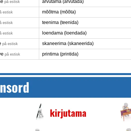
ne
arvutama (arvutada)
på estisk
mõõtma (mõõta)
å estisk
teenima (teenida)
å estisk
loendama (loendada)
å estisk
e
skaneerima (skaneerida)
på estisk
ve
printima (printida)
på estisk