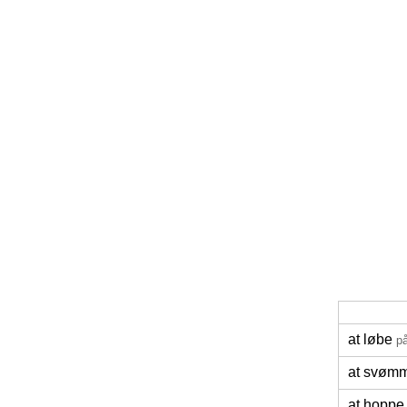
at løbe
på
at svøm
at hoppe