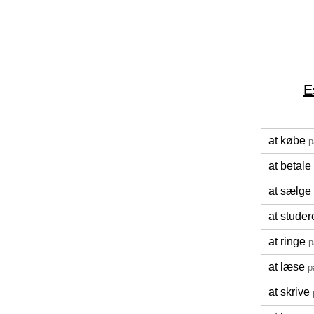
E
at købe
p
at betale
at sælge
at studer
at ringe
p
at læse
p
at skrive