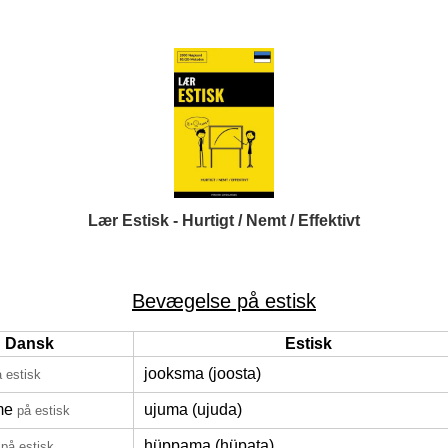
Lær Estisk - Hurtigt / Nemt / Effektivt
Bevægelse på estisk
Dansk
Estisk
jooksma (joosta)
 estisk
me
ujuma (ujuda)
på estisk
hüppama (hüpata)
på estisk