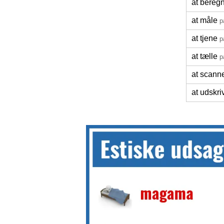
at bereg
at måle
p
at tjene
p
at tælle
p
at scann
at udskri