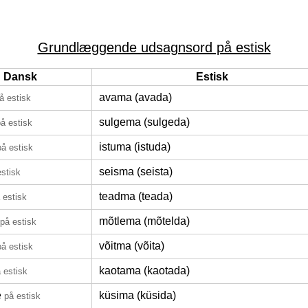
Grundlæggende udsagnsord på estisk
Dansk
Estisk
avama (avada)
å estisk
sulgema (sulgeda)
å estisk
istuma (istuda)
på estisk
seisma (seista)
estisk
teadma (teada)
 estisk
mõtlema (mõtelda)
på estisk
võitma (võita)
på estisk
kaotama (kaotada)
 estisk
e
küsima (küsida)
på estisk