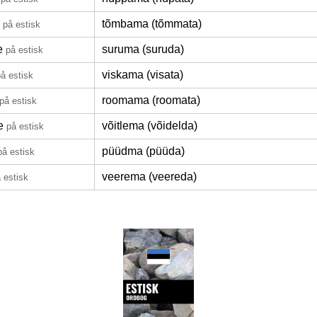
tõmbama (tõmmata)
på estisk
e
suruma (suruda)
på estisk
viskama (visata)
å estisk
roomama (roomata)
på estisk
e
võitlema (võidelda)
på estisk
püüdma (püüda)
på estisk
veerema (veereda)
 estisk