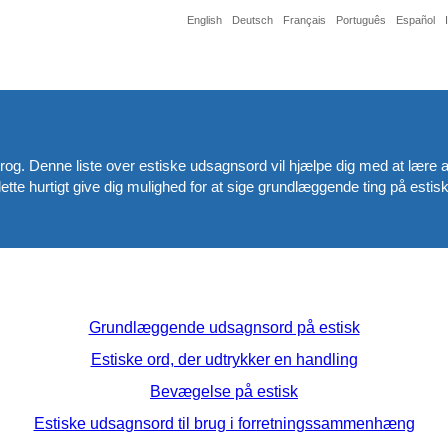
English
Deutsch
Français
Português
Español
rog. Denne liste over estiske udsagnsord vil hjælpe dig med at lære
te hurtigt give dig mulighed for at sige grundlæggende ting på estis
Grundlæggende udsagnsord på estisk
Estiske ord, der udtrykker en handling
Bevægelse på estisk
Estiske udsagnsord til brug i forretningssammenhæng