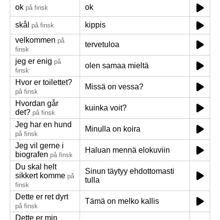
ok
ok
på finsk
skål
kippis
på finsk
velkommen
på
tervetuloa
finsk
jeg er enig
på
olen samaa mieltä
finsk
Hvor er toilettet?
Missä on vessa?
på finsk
Hvordan går
kuinka voit?
det?
på finsk
Jeg har en hund
Minulla on koira
på finsk
Jeg vil gerne i
Haluan mennä elokuviin
biografen
på finsk
Du skal helt
Sinun täytyy ehdottomasti
sikkert komme
på
tulla
finsk
Dette er ret dyrt
Tämä on melko kallis
på finsk
Dette er min