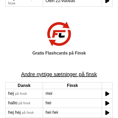
Olen 22-vuotias
finsk
Gratis Flashcards på Finsk
Andre nyttige sætninger på finsk
Dansk
Finsk
hej
moi
på finsk
hallo
hei
på finsk
hej hej
hei hei
på finsk