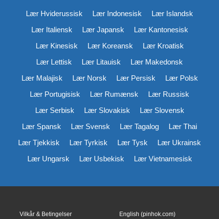
Lær Hviderussisk
Lær Indonesisk
Lær Islandsk
Lær Italiensk
Lær Japansk
Lær Kantonesisk
Lær Kinesisk
Lær Koreansk
Lær Kroatisk
Lær Lettisk
Lær Litauisk
Lær Makedonsk
Lær Malajisk
Lær Norsk
Lær Persisk
Lær Polsk
Lær Portugisisk
Lær Rumænsk
Lær Russisk
Lær Serbisk
Lær Slovakisk
Lær Slovensk
Lær Spansk
Lær Svensk
Lær Tagalog
Lær Thai
Lær Tjekkisk
Lær Tyrkisk
Lær Tysk
Lær Ukrainsk
Lær Ungarsk
Lær Usbekisk
Lær Vietnamesisk
Vilkår & Betingelser
English (pinhok.com)