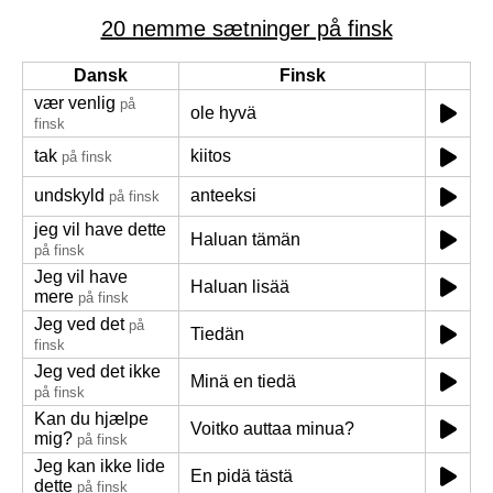
20 nemme sætninger på finsk
Dansk
Finsk
vær venlig
på
ole hyvä
finsk
tak
kiitos
på finsk
undskyld
anteeksi
på finsk
jeg vil have dette
Haluan tämän
på finsk
Jeg vil have
Haluan lisää
mere
på finsk
Jeg ved det
på
Tiedän
finsk
Jeg ved det ikke
Minä en tiedä
på finsk
Kan du hjælpe
Voitko auttaa minua?
mig?
på finsk
Jeg kan ikke lide
En pidä tästä
dette
på finsk