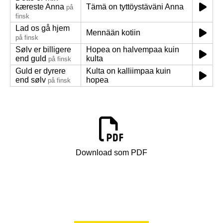
kæreste Anna
Tämä on tyttöystäväni Anna
på
finsk
Lad os gå hjem
Mennään kotiin
på finsk
Sølv er billigere
Hopea on halvempaa kuin
end guld
kulta
på finsk
Guld er dyrere
Kulta on kalliimpaa kuin
end sølv
hopea
på finsk
Download som PDF