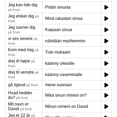
Jeg kan lide dig
Pidän sinusta
på finsk
Jeg elsker dig
på
Minä rakastan sinua
finsk
Jeg savner dig
Kaipaan sinua
på finsk
vi ses senere
på
nähdään myöhemmin
finsk
Kom med mig
på
Tule mukaani
finsk
drej til højre
på
käänny oikealle
finsk
drej til venstre
på
käänny vasemmalle
finsk
gå ligeud
mene suoraan
på finsk
Hvad hedder
Mikä sinun nimesi on?
du?
på finsk
Mit navn er
Minun nimeni on David
David
på finsk
Jeg er 22 år
på