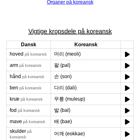
Organer på koreansk
Vigtige kropsdele på koreansk
Dansk
Koreansk
hoved
머리 (meoli)
på koreansk
arm
팔 (pal)
på koreansk
hånd
손 (son)
på koreansk
ben
다리 (dali)
på koreansk
knæ
무릎 (muleup)
på koreansk
fod
발 (bal)
på koreansk
mave
배 (bae)
på koreansk
skulder
på
어깨 (eokkae)
koreansk