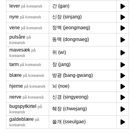
lever
간 (gan)
på koreansk
nyre
신장 (sinjang)
på koreansk
vene
정맥 (jeongmaeg)
på koreansk
pulsåre
på
동맥 (dongmaeg)
koreansk
mavesæk
på
위 (wi)
koreansk
tarm
장 (jang)
på koreansk
blære
방광 (bang-gwang)
på koreansk
hjerne
뇌 (noe)
på koreansk
nerve
신경 (singyeong)
på koreansk
bugspytkirtel
på
췌장 (chwejang)
koreansk
galdeblære
på
쓸개 (sseulgae)
koreansk