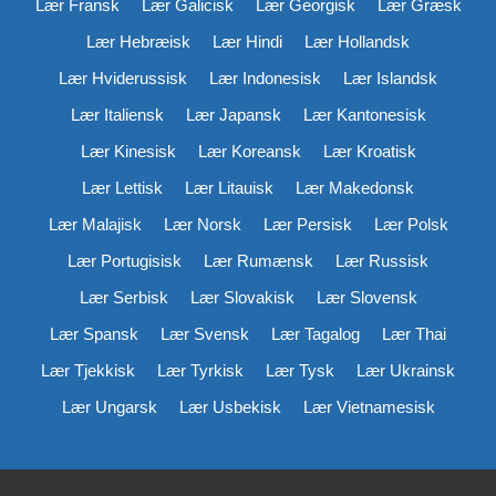
Lær Fransk
Lær Galicisk
Lær Georgisk
Lær Græsk
Lær Hebræisk
Lær Hindi
Lær Hollandsk
Lær Hviderussisk
Lær Indonesisk
Lær Islandsk
Lær Italiensk
Lær Japansk
Lær Kantonesisk
Lær Kinesisk
Lær Koreansk
Lær Kroatisk
Lær Lettisk
Lær Litauisk
Lær Makedonsk
Lær Malajisk
Lær Norsk
Lær Persisk
Lær Polsk
Lær Portugisisk
Lær Rumænsk
Lær Russisk
Lær Serbisk
Lær Slovakisk
Lær Slovensk
Lær Spansk
Lær Svensk
Lær Tagalog
Lær Thai
Lær Tjekkisk
Lær Tyrkisk
Lær Tysk
Lær Ukrainsk
Lær Ungarsk
Lær Usbekisk
Lær Vietnamesisk