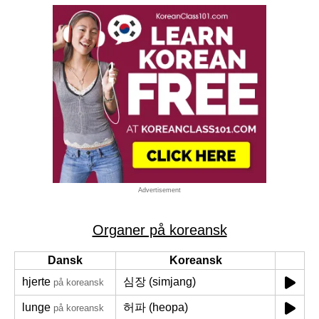
Advertisement
Organer på koreansk
Dansk
Koreansk
hjerte
심장 (simjang)
på koreansk
lunge
허파 (heopa)
på koreansk