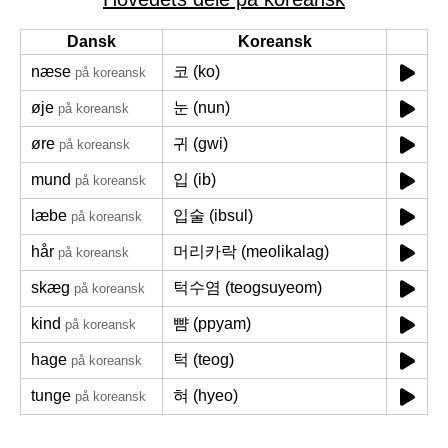
Dansk
Koreansk
næse
코 (ko)
på koreansk
øje
눈 (nun)
på koreansk
øre
귀 (gwi)
på koreansk
mund
입 (ib)
på koreansk
læbe
입술 (ibsul)
på koreansk
hår
머리카락 (meolikalag)
på koreansk
skæg
턱수염 (teogsuyeom)
på koreansk
kind
뺨 (ppyam)
på koreansk
hage
턱 (teog)
på koreansk
tunge
혀 (hyeo)
på koreansk