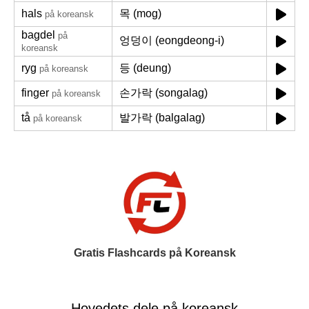
hals
목 (mog)
på koreansk
bagdel
på
엉덩이 (eongdeong-i)
koreansk
ryg
등 (deung)
på koreansk
finger
손가락 (songalag)
på koreansk
tå
발가락 (balgalag)
på koreansk
Gratis Flashcards på Koreansk
Hovedets dele på koreansk