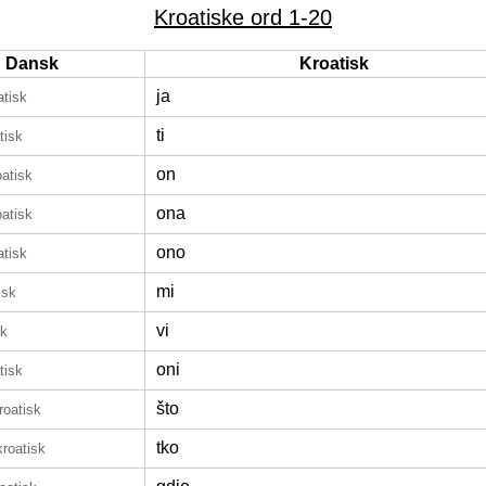
Kroatiske ord 1-20
Dansk
Kroatisk
ja
atisk
ti
tisk
on
oatisk
ona
oatisk
ono
atisk
mi
isk
vi
sk
oni
tisk
što
roatisk
tko
kroatisk