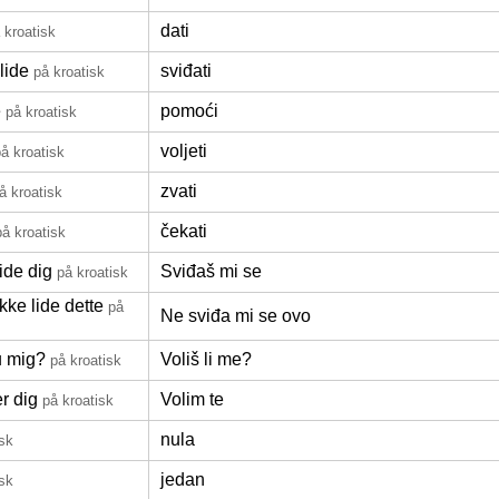
dati
 kroatisk
lide
sviđati
på kroatisk
e
pomoći
på kroatisk
voljeti
å kroatisk
zvati
å kroatisk
čekati
på kroatisk
ide dig
Sviđaš mi se
på kroatisk
kke lide dette
på
Ne sviđa mi se ovo
u mig?
Voliš li me?
på kroatisk
r dig
Volim te
på kroatisk
nula
isk
jedan
isk