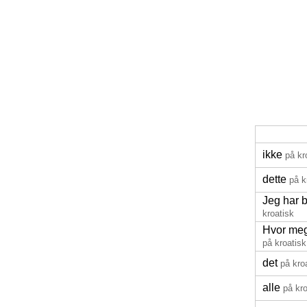
ikke
på kr
dette
på k
Jeg har b
kroatisk
Hvor meg
på kroatisk
det
på kro
alle
på kro