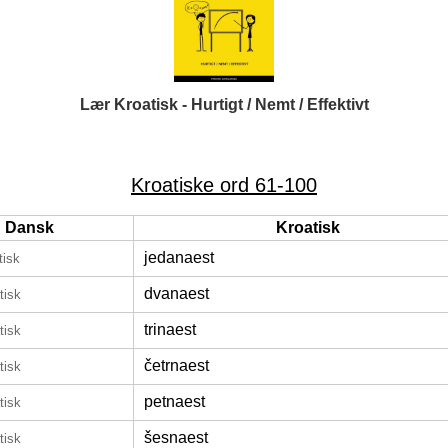
Lær Kroatisk - Hurtigt / Nemt / Effektivt
Kroatiske ord 61-100
Dansk
Kroatisk
jedanaest
tisk
dvanaest
tisk
trinaest
tisk
četrnaest
tisk
petnaest
tisk
šesnaest
tisk