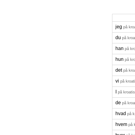
jeg
på kro
du
på kroa
han
på kr
hun
på kr
det
på kro
vi
på kroat
I
på kroati
de
på kroa
hvad
på k
hvem
på 