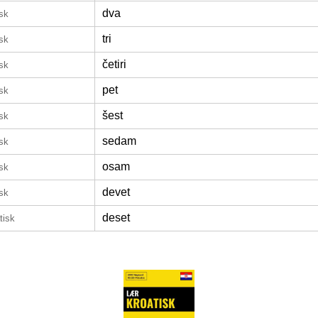
dva
isk
tri
isk
četiri
isk
pet
isk
šest
isk
sedam
isk
osam
isk
devet
isk
deset
tisk