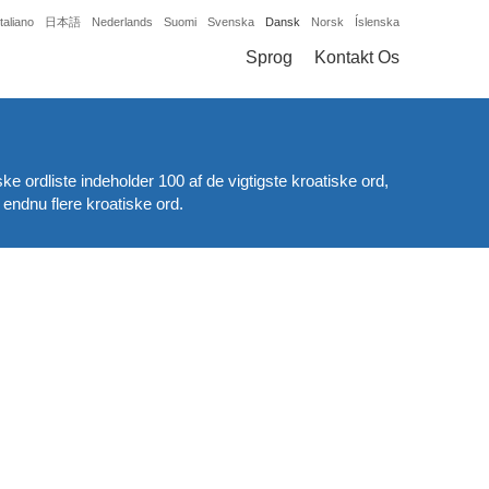
Italiano
日本語
Nederlands
Suomi
Svenska
Dansk
Norsk
Íslenska
Sprog
Kontakt Os
ke ordliste indeholder 100 af de vigtigste kroatiske ord,
endnu flere kroatiske ord.