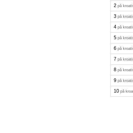
2
på kroat
3
på kroat
4
på kroat
5
på kroat
6
på kroat
7
på kroat
8
på kroat
9
på kroat
10
på kroa