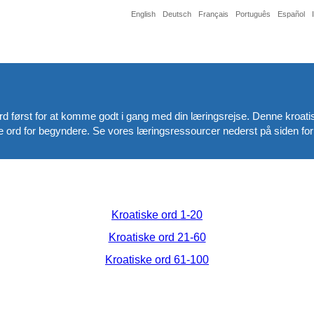
English
Deutsch
Français
Português
Español
e ord først for at komme godt i gang med din læringsrejse. Denne kroatis
rd for begyndere. Se vores læringsressourcer nederst på siden for 
Kroatiske ord 1-20
Kroatiske ord 21-60
Kroatiske ord 61-100