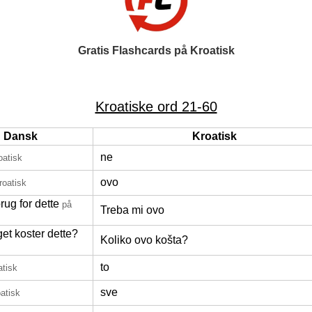
Gratis Flashcards på Kroatisk
Kroatiske ord 21-60
Dansk
Kroatisk
ne
oatisk
ovo
roatisk
rug for dette
på
Treba mi ovo
et koster dette?
Koliko ovo košta?
to
atisk
sve
atisk