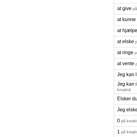
at give
på
at kunne 
at hjælp
at elske
p
at ringe
p
at vente
Jeg kan l
Jeg kan i
kroatisk
Elsker d
Jeg elske
0
på kroat
1
på kroat