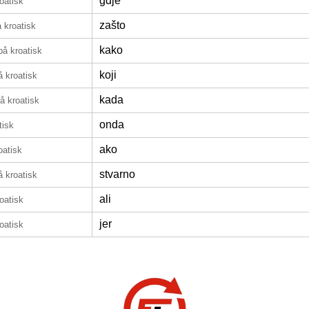
gdje
oatisk
zašto
 kroatisk
kako
på kroatisk
koji
å kroatisk
kada
å kroatisk
onda
tisk
ako
oatisk
stvarno
å kroatisk
ali
oatisk
jer
oatisk