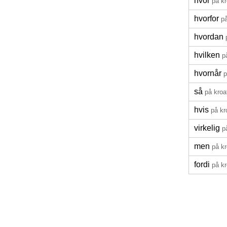
hvor
på kr
hvorfor
på
hvordan
hvilken
p
hvornår
p
så
på kroa
hvis
på kr
virkelig
p
men
på kr
fordi
på kr