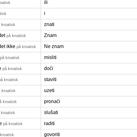
ili
oatisk
i
tisk
znati
 kroatisk
det
Znam
på kroatisk
et ikke
Ne znam
på kroatisk
misliti
på kroatisk
e
doći
på kroatisk
staviti
på kroatisk
uzeti
 kroatisk
pronaći
å kroatisk
slušati
 kroatisk
e
raditi
på kroatisk
govoriti
kroatisk