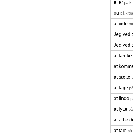
eller
på kr
og
på kroa
at vide
på
Jeg ved 
Jeg ved d
at tænke
at komm
at sætte
at tage
på
at finde
p
at lytte
på
at arbejd
at tale
på 