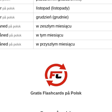
r
listopad (listopady)
på polsk
r
grudzień (grudnie)
på polsk
åned
w zeszłym miesiącu
på polsk
åned
w tym miesiącu
på polsk
åned
w przyszłym miesiącu
på polsk
Gratis Flashcards på Polsk