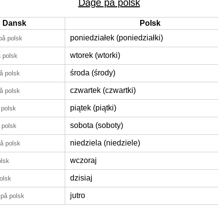
Dage på polsk
Dansk
Polsk
poniedziałek (poniedziałki)
på polsk
wtorek (wtorki)
 polsk
środa (środy)
å polsk
czwartek (czwartki)
å polsk
piątek (piątki)
 polsk
sobota (soboty)
 polsk
niedziela (niedziele)
å polsk
wczoraj
olsk
dzisiaj
olsk
jutro
på polsk