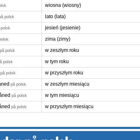
wiosna (wiosny)
olsk
lato (lata)
på polsk
jesień (jesienie)
 polsk
zima (zimy)
polsk
w zeszłym roku
på polsk
w tym roku
å polsk
w przyszłym roku
på polsk
åned
w zeszłym miesiącu
på polsk
åned
w tym miesiącu
på polsk
åned
w przyszłym miesiącu
på polsk