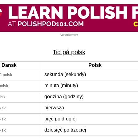
Advertisement
Tid på polsk
Dansk
Polsk
sekunda (sekundy)
å polsk
minuta (minuty)
polsk
godzina (godziny)
lsk
pierwsza
olsk
pięć po drugiej
olsk
dziesięć po trzeciej
olsk