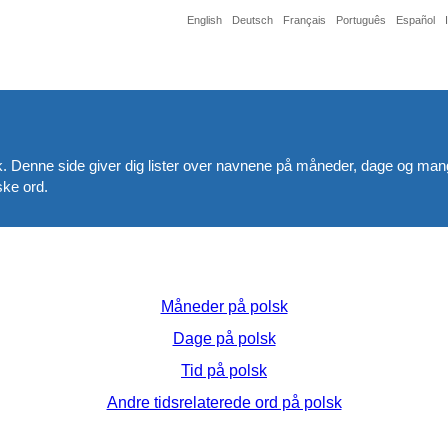
English
Deutsch
Français
Português
Español
sk. Denne side giver dig lister over navnene på måneder, dage og mange
ske ord.
Måneder på polsk
Dage på polsk
Tid på polsk
Andre tidsrelaterede ord på polsk