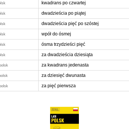
kwadrans po czwartej
olsk
dwadzieścia po piątej
olsk
dwadzieścia pięć po szóstej
olsk
wpół do ósmej
olsk
ósma trzydzieści pięć
olsk
za dwadzieścia dziesiąta
olsk
za kwadrans jedenasta
polsk
za dziesięć dwunasta
polsk
za pięć pierwsza
polsk