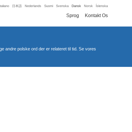
Italiano
日本語
Nederlands
Suomi
Svenska
Dansk
Norsk
Íslenska
Sprog
Kontakt Os
 andre polske ord der er relateret til tid. Se vores