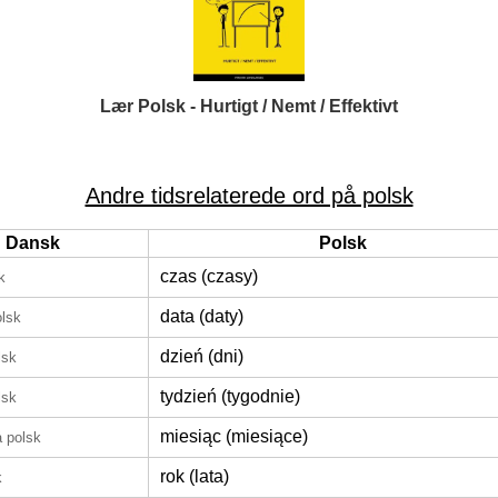
Lær Polsk - Hurtigt / Nemt / Effektivt
Andre tidsrelaterede ord på polsk
Dansk
Polsk
czas (czasy)
k
data (daty)
olsk
dzień (dni)
lsk
tydzień (tygodnie)
lsk
miesiąc (miesiące)
å polsk
rok (lata)
k