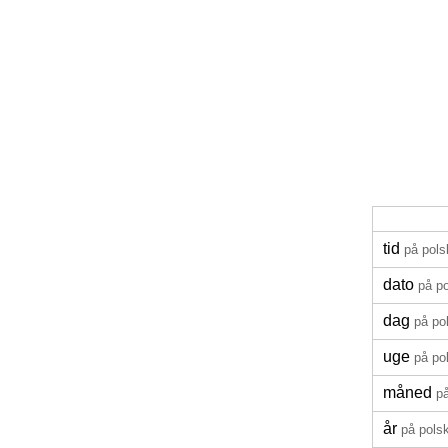
tid
på pols
dato
på p
dag
på po
uge
på po
måned
p
år
på pols