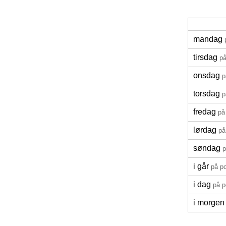
mandag
tirsdag
på
onsdag
p
torsdag
p
fredag
på
lørdag
på
søndag
p
i går
på p
i dag
på p
i morgen