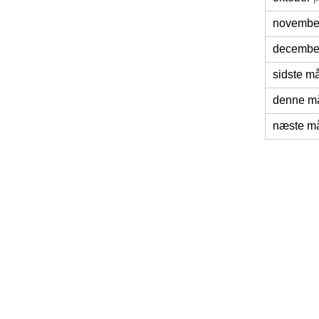
novembe
decembe
sidste m
denne m
næste m