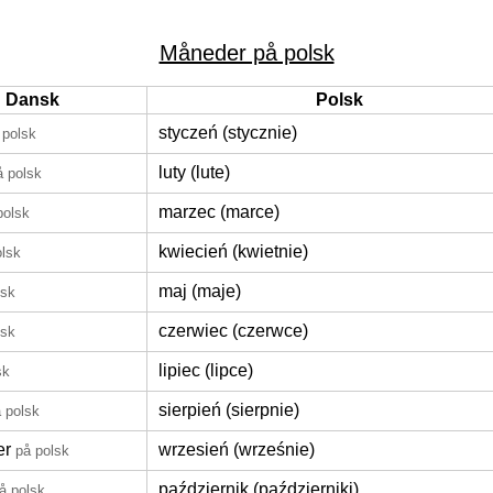
Måneder på polsk
Dansk
Polsk
styczeń (stycznie)
 polsk
luty (lute)
å polsk
marzec (marce)
polsk
kwiecień (kwietnie)
olsk
maj (maje)
lsk
czerwiec (czerwce)
lsk
lipiec (lipce)
sk
sierpień (sierpnie)
 polsk
er
wrzesień (wrześnie)
på polsk
październik (październiki)
å polsk