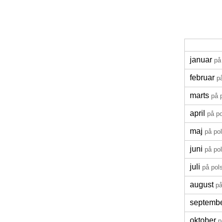
januar
på
februar
p
marts
på 
april
på p
maj
på po
juni
på po
juli
på pol
august
på
septemb
oktober
p