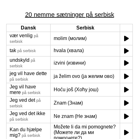
20 nemme sætninger på serbisk
Dansk
Serbisk
vær venlig
på
molim (молим)
serbisk
tak
hvala (хвала)
på serbisk
undskyld
på
izvini (извини)
serbisk
jeg vil have dette
ja želim ovo (ја желим ово)
på serbisk
Jeg vil have
Hoću još (Хоћу још)
mere
på serbisk
Jeg ved det
på
Znam (Знам)
serbisk
Jeg ved det ikke
Ne znam (Не знам)
på serbisk
Možete li da mi pomognete?
Kan du hjælpe
(Можете ли да ми
mig?
på serbisk
помогнете?)