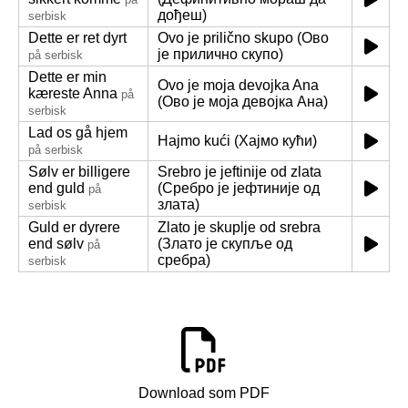
дођеш)
serbisk
Dette er ret dyrt
Ovo je prilično skupo (Ово
је прилично скупо)
på serbisk
Dette er min
Ovo je moja devojka Ana
kæreste Anna
på
(Ово је моја девојка Ана)
serbisk
Lad os gå hjem
Hajmo kući (Хајмо кући)
på serbisk
Sølv er billigere
Srebro je jeftinije od zlata
end guld
(Сребро је јефтиније од
på
злата)
serbisk
Guld er dyrere
Zlato je skuplje od srebra
end sølv
(Злато је скупље од
på
сребра)
serbisk
Download som PDF