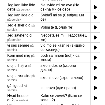
Jeg kan ikke lide
Ne sviđa mi se ovo (Не
dette
свиђа ми се ово)
på serbisk
Jeg kan lide dig
Sviđaš mi se (Свиђаш ми
се)
på serbisk
Jeg elsker dig
på
Volim te (Волим те)
serbisk
Jeg savner dig
Nedostaješ mi (Недостајеш
ми)
på serbisk
vi ses senere
vidimo se kasnije (видимо
på
се касније)
serbisk
Kom med mig
pođi sa mnom (пођи са
på
мном)
serbisk
drej til højre
skreni desno (скрени
på
десно)
serbisk
drej til venstre
på
skreni levo (скрени лево)
serbisk
gå ligeud
på
idi pravo (иди право)
serbisk
Hvad hedder
Kako se zoveš? (Како се
du?
зовеш?)
på serbisk