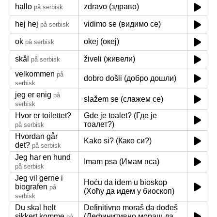
hallo
zdravo (здраво)
på serbisk
hej hej
vidimo se (видимо се)
på serbisk
ok
okej (океј)
på serbisk
skål
živeli (живели)
på serbisk
velkommen
på
dobro došli (добро дошли)
serbisk
jeg er enig
på
slažem se (слажем се)
serbisk
Hvor er toilettet?
Gde je toalet? (Где је
тоалет?)
på serbisk
Hvordan går
Kako si? (Како си?)
det?
på serbisk
Jeg har en hund
Imam psa (Имам пса)
på serbisk
Jeg vil gerne i
Hoću da idem u bioskop
biografen
på
(Хоћу да идем у биоскоп)
serbisk
Du skal helt
Definitivno moraš da dođeš
sikkert komme
(Дефинитивно мораш да
på