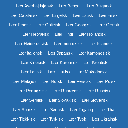
Lær Aserbajdsjansk
Lær Bengali
Lær Bulgarsk
Lær Catalansk
Lær Engelsk
Lær Estisk
Lær Finsk
Lær Fransk
Lær Galicisk
Lær Georgisk
Lær Græsk
Lær Hebræisk
Lær Hindi
Lær Hollandsk
Lær Hviderussisk
Lær Indonesisk
Lær Islandsk
Lær Italiensk
Lær Japansk
Lær Kantonesisk
Lær Kinesisk
Lær Koreansk
Lær Kroatisk
Lær Lettisk
Lær Litauisk
Lær Makedonsk
Lær Malajisk
Lær Norsk
Lær Persisk
Lær Polsk
Lær Portugisisk
Lær Rumænsk
Lær Russisk
Lær Serbisk
Lær Slovakisk
Lær Slovensk
Lær Spansk
Lær Svensk
Lær Tagalog
Lær Thai
Lær Tjekkisk
Lær Tyrkisk
Lær Tysk
Lær Ukrainsk