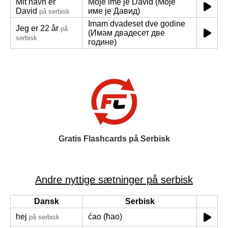
Mit navn er
Moje ime je David (Моје
David
име је Давид)
på serbisk
Imam dvadeset dve godine
Jeg er 22 år
på
(Имам двадесет две
serbisk
године)
Gratis Flashcards på Serbisk
Andre nyttige sætninger på serbisk
Dansk
Serbisk
hej
ćao (ћао)
på serbisk