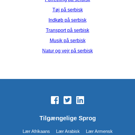
Tøj på serbisk
Indkøb på serbisk
Transport på serbisk
Musik på serbisk
Natur og vejr på serbisk
Tilgængelige Sprog
Lær Afrikaans
Lær Arabisk
Lær Armensk