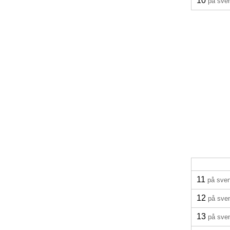
10
på sve
11
på sve
12
på sve
13
på sve