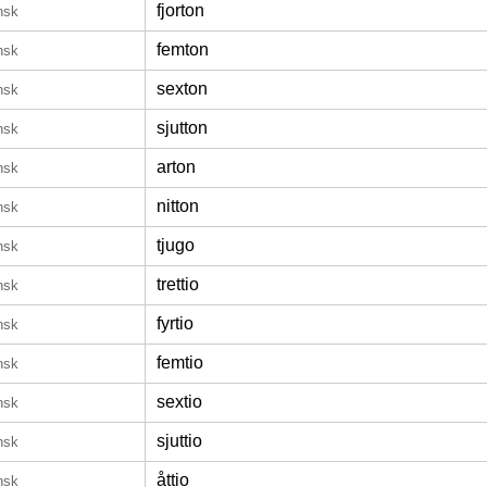
fjorton
nsk
femton
nsk
sexton
nsk
sjutton
nsk
arton
nsk
nitton
nsk
tjugo
nsk
trettio
nsk
fyrtio
nsk
femtio
nsk
sextio
nsk
sjuttio
nsk
åttio
nsk