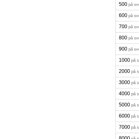
500
på sv
600
på sv
700
på sv
800
på sv
900
på sv
1000
på 
2000
på 
3000
på 
4000
på 
5000
på 
6000
på 
7000
på 
8000
på 