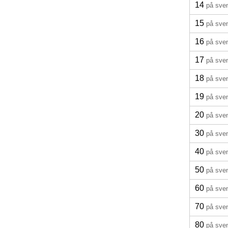
14
på sve
15
på sve
16
på sve
17
på sve
18
på sve
19
på sve
20
på sve
30
på sve
40
på sve
50
på sve
60
på sve
70
på sve
80
på sve