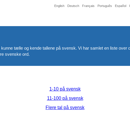
English
Deutsch
Français
Português
Español
 kunne tælle og kende tallene på svensk. Vi har samlet en liste over de
ere svenske ord.
1-10 på svensk
11-100 på svensk
Flere tal på svensk