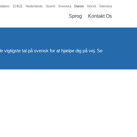
Italiano
日本語
Nederlands
Suomi
Svenska
Dansk
Norsk
Íslenska
Sprog
Kontakt Os
 vigtigste tal på svensk for at hjælpe dig på vej. Se