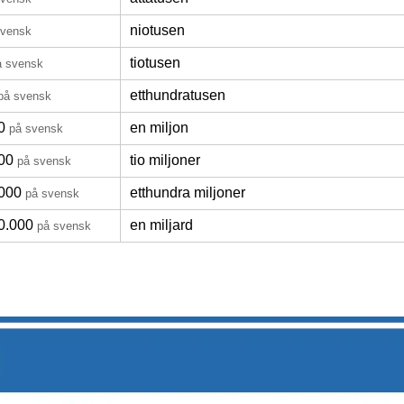
niotusen
svensk
tiotusen
å svensk
etthundratusen
på svensk
0
en miljon
på svensk
00
tio miljoner
på svensk
000
etthundra miljoner
på svensk
0.000
en miljard
på svensk