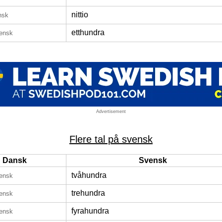
nittio
nsk
etthundra
ensk
Advertisement
Flere tal på svensk
Dansk
Svensk
tvåhundra
ensk
trehundra
ensk
fyrahundra
ensk