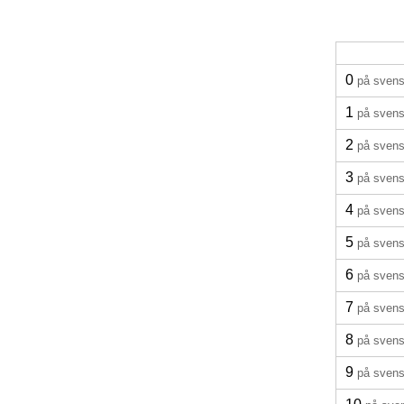
0
på sven
1
på sven
2
på sven
3
på sven
4
på sven
5
på sven
6
på sven
7
på sven
8
på sven
9
på sven