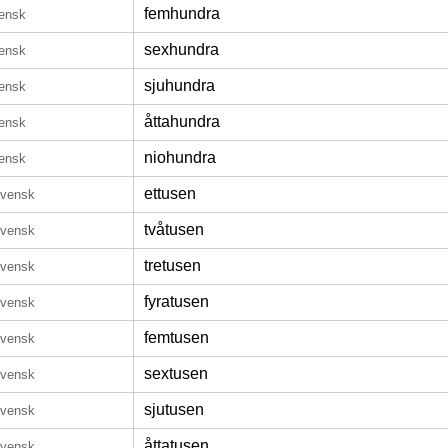
femhundra
ensk
sexhundra
ensk
sjuhundra
ensk
åttahundra
ensk
niohundra
ensk
ettusen
svensk
tvåtusen
svensk
tretusen
svensk
fyratusen
svensk
femtusen
svensk
sextusen
svensk
sjutusen
svensk
åttatusen
svensk