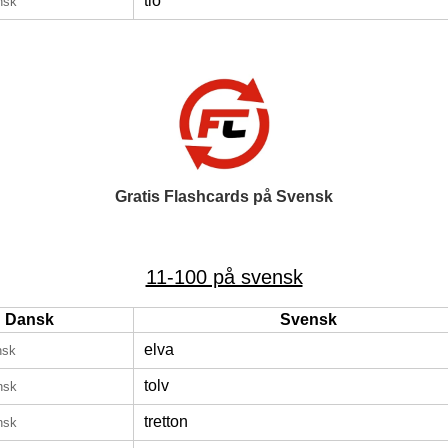
tio
nsk
Gratis Flashcards på Svensk
11-100 på svensk
Dansk
Svensk
elva
nsk
tolv
nsk
tretton
nsk