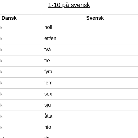
1-10 på svensk
Dansk
Svensk
noll
sk
ett/en
sk
två
sk
tre
sk
fyra
sk
fem
sk
sex
sk
sju
sk
åtta
sk
nio
sk