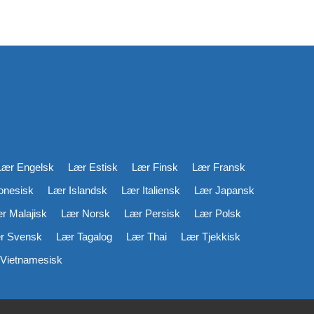
Lær Engelsk
Lær Estisk
Lær Finsk
Lær Fransk
onesisk
Lær Islandsk
Lær Italiensk
Lær Japansk
r Malajisk
Lær Norsk
Lær Persisk
Lær Polsk
r Svensk
Lær Tagalog
Lær Thai
Lær Tjekkisk
Vietnamesisk