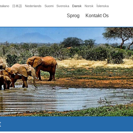
Italiano
日本語
Nederlands
Suomi
Svenska
Dansk
Norsk
Íslenska
Sprog
Kontakt Os
t