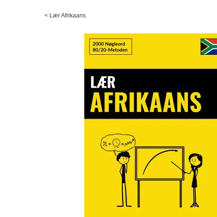
<
Lær Afrikaans