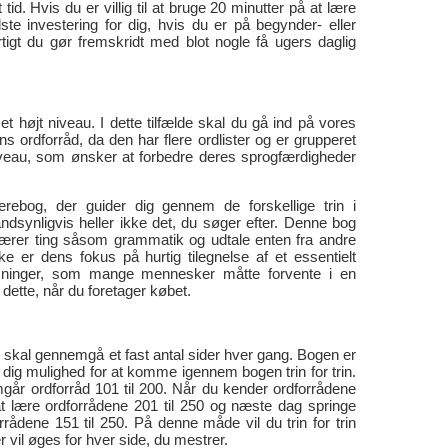
id. Hvis du er villig til at bruge 20 minutter på at lære
te investering for dig, hvis du er på begynder- eller
rtigt du gør fremskridt med blot nogle få ugers daglig
et højt niveau. I dette tilfælde skal du gå ind på vores
 ordforråd, da den har flere ordlister og er grupperet
jniveau, som ønsker at forbedre deres sprogfærdigheder
ærebog, der guider dig gennem de forskellige trin i
ndsynligvis heller ikke det, du søger efter. Denne bog
e lærer ting såsom grammatik og udtale enten fra andre
e er dens fokus på hurtig tilegnelse af et essentielt
ysninger, som mange mennesker måtte forvente i en
tte, når du foretager købet.
 skal gennemgå et fast antal sider hver gang. Bogen er
er dig mulighed for at komme igennem bogen trin for trin.
mgår ordforråd 101 til 200. Når du kender ordforrådene
 lære ordforrådene 201 til 250 og næste dag springe
ådene 151 til 250. På denne måde vil du trin for trin
vil øges for hver side, du mestrer.