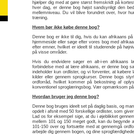
hjælper dig med at gøre størst fremskridt på kortest t
hver dag, er denne bog højst sandsynligt den beds
mellemniveau. Du vil blive forundret over, hvor hu
træning.
Hvem bør ikke købe denne bog?
Denne bog er ikke til dig, hvis du kan afrikaans på 
hjemmeside eller søge efter vores bog med afrikaans
efter emner, hvilket er ideelt til studerende på hø
på visse områder.
Hvis du endvidere søger en alt-i-en afrikaans l
forbindelse med at lære afrikaans, er denne bog sa
indeholder kun ordlister, og vi forventer, at køber
kilder eller gennem sprogkurser. Denne bogs styrk
ordforråd, hvilket kommer på bekostning af opl
konventionel sproglæringsbog. Vær opmærksom på de
Hvordan bruger jeg denne bog?
Denne bog bruges ideelt set på daglig basis, og man
opdelt i afsnit med 50 forskellige ordlister, som giv
Lad os for eksempel sige, at du i øjeblikket genne
mellem 101 og 150 meget godt, kan du begynde at
101-150 over og fortsætte med at gennemgå ordforr
arbejde dig gennem bogen, og dine sprogfærdigheder 