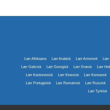
Lær Afrikaans
Lær Arabisk
Lær Armensk
Lær 
Lær Galicisk
Lær Georgisk
Lær Græsk
Lær He
Lær Kantonesisk
Lær Kinesisk
Lær Koreansk
Lær Portugisisk
Lær Rumænsk
Lær Russisk
Lær Tyrkisk