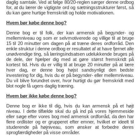
daglig samtale. Ved at følge 80/20-reglen sørger denne ordbog
for, at du lærer de vigtigste ord og sætningsstrukturer først, så
du kan gøre hurtige fremskridt og holde motivationen.
Hvem bør købe denne bog?
Denne bog er til folk, der kan armensk på begynder- og
mellemniveau og som er selvmotiverede og villige til at bruge
15 til 20 minutter om dagen på at træne deres ordforråd. Den
enkle struktur i denne ordbog er resultatet af at have fjernet alle
unødvendige ting, så læringsindsatsen udelukkende bruges på
de dele, der hjælper dig med at gøre størst fremskridt på
kortest tid. Hvis du er villig til at bruge 20 minutter på at lære
hver dag, er denne bog højst sandsynligt den bedste
investering for dig, hvis du er på begynder- eller mellemniveau.
Du vil blive forundret over, hvor hurtigt du gør fremskridt med
blot nogle få ugers daglig træning.
Hvem bør ikke købe denne bog?
Denne bog er ikke til dig, hvis du kan armensk på et højt
niveau. I dette tilfælde skal du gå ind på vores hjemmeside
eller søge efter vores bog med armensk ordforråd, da den har
flere ordlister og er grupperet efter emner, hvilket er ideelt til
studerende på højniveau, som ønsker at forbedre deres
sprogfærdigheder på visse områder.