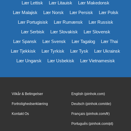
Lær Lettisk
Lær Litauisk
Lær Makedonsk
Lær Malajisk
Lær Norsk
Lær Persisk
Lær Polsk
Lær Portugisisk
Lær Rumænsk
Lær Russisk
Lær Serbisk
Lær Slovakisk
Lær Slovensk
Lær Spansk
Lær Svensk
Lær Tagalog
Lær Thai
Lær Tjekkisk
Lær Tyrkisk
Lær Tysk
Lær Ukrainsk
Lær Ungarsk
Lær Usbekisk
Lær Vietnamesisk
Vilkår & Betingelser
English (pinhok.com)
Fortrolighedserklæring
Deutsch (pinhok.com/de)
Kontakt Os
Français (pinhok.com/fr)
Português (pinhok.com/pt)