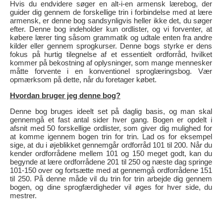
Hvis du endvidere søger en alt-i-en armensk lærebog, der
guider dig gennem de forskellige trin i forbindelse med at lære
armensk, er denne bog sandsynligvis heller ikke det, du søger
efter. Denne bog indeholder kun ordlister, og vi forventer, at
købere lærer ting såsom grammatik og udtale enten fra andre
kilder eller gennem sprogkurser. Denne bogs styrke er dens
fokus på hurtig tilegnelse af et essentielt ordforråd, hvilket
kommer på bekostning af oplysninger, som mange mennesker
måtte forvente i en konventionel sproglæringsbog. Vær
opmærksom på dette, når du foretager købet.
Hvordan bruger jeg denne bog?
Denne bog bruges ideelt set på daglig basis, og man skal
gennemgå et fast antal sider hver gang. Bogen er opdelt i
afsnit med 50 forskellige ordlister, som giver dig mulighed for
at komme igennem bogen trin for trin. Lad os for eksempel
sige, at du i øjeblikket gennemgår ordforråd 101 til 200. Når du
kender ordforrådene mellem 101 og 150 meget godt, kan du
begynde at lære ordforrådene 201 til 250 og næste dag springe
101-150 over og fortsætte med at gennemgå ordforrådene 151
til 250. På denne måde vil du trin for trin arbejde dig gennem
bogen, og dine sprogfærdigheder vil øges for hver side, du
mestrer.