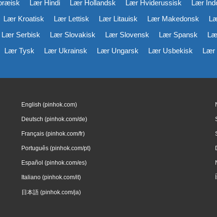
bræisk
Lær Hindi
Lær Hollandsk
Lær Hviderussisk
Lær Ind
Lær Kroatisk
Lær Lettisk
Lær Litauisk
Lær Makedonsk
Læ
Lær Serbisk
Lær Slovakisk
Lær Slovensk
Lær Spansk
Læ
Lær Tysk
Lær Ukrainsk
Lær Ungarsk
Lær Usbekisk
Lær 
English (pinhok.com)
Deutsch (pinhok.com/de)
Français (pinhok.com/fr)
Português (pinhok.com/pt)
Español (pinhok.com/es)
Italiano (pinhok.com/it)
日本語 (pinhok.com/ja)