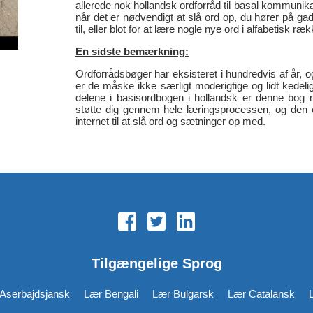
allerede nok hollandsk ordforråd til basal kommunik
når det er nødvendigt at slå ord op, du hører på g
til, eller blot for at lære nogle nye ord i alfabetisk ræ
En sidste bemærkning:
Ordforrådsbøger har eksisteret i hundredvis af år, o
er de måske ikke særligt moderigtige og lidt kede
delene i basisordbogen i hollandsk er denne bog m
støtte dig gennem hele læringsprocessen, og den er
internet til at slå ord og sætninger op med.
Tilgængelige Sprog
Aserbajdsjansk
Lær Bengali
Lær Bulgarsk
Lær Catalansk