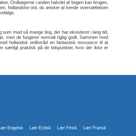
ation. Ordbøgerne i anden halvdel af bogen kan bruges,
aden, hollandske ord, du ønsker at kende oversættelsen
kkefølge.
g som med så mange ting, der har eksisteret i lang tid,
lige, men de fungerer normalt rigtig godt. Sammen med
ed hollandsk ordforråd en fantastisk ressource til at
 særligt praktisk på de tidspunkter, hvor der ikke er
Lær Engelsk
Lær Estisk
Lær Finsk
Lær Fransk