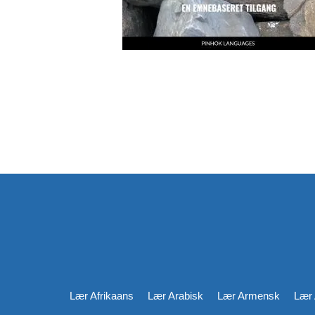
Lær Afrikaans
Lær Arabisk
Lær Armensk
Lær 