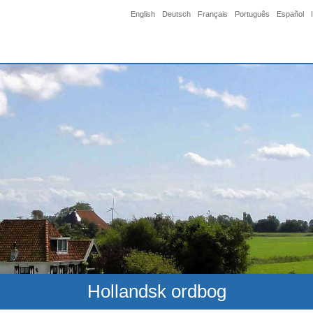
English
Deutsch
Français
Português
Español
Hollandsk ordbog