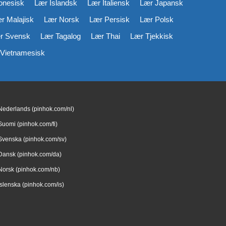
onesisk
Lær Islandsk
Lær Italiensk
Lær Japansk
r Malajisk
Lær Norsk
Lær Persisk
Lær Polsk
r Svensk
Lær Tagalog
Lær Thai
Lær Tjekkisk
Vietnamesisk
Nederlands (pinhok.com/nl)
Suomi (pinhok.com/fi)
Svenska (pinhok.com/sv)
Dansk (pinhok.com/da)
Norsk (pinhok.com/nb)
Íslenska (pinhok.com/is)