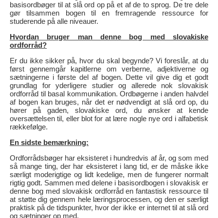
basisordbøger til at slå ord op på et af de to sprog. De tre dele
gør tilsammen bogen til en fremragende ressource for
studerende på alle niveauer.
Hvordan bruger man denne bog med slovakiske
ordforråd?
Er du ikke sikker på, hvor du skal begynde? Vi foreslår, at du
først gennemgår kapitlerne om verberne, adjektiverne og
sætningerne i første del af bogen. Dette vil give dig et godt
grundlag for yderligere studier og allerede nok slovakisk
ordforråd til basal kommunikation. Ordbøgerne i anden halvdel
af bogen kan bruges, når det er nødvendigt at slå ord op, du
hører på gaden, slovakiske ord, du ønsker at kende
oversættelsen til, eller blot for at lære nogle nye ord i alfabetisk
rækkefølge.
En sidste bemærkning:
Ordforrådsbøger har eksisteret i hundredvis af år, og som med
så mange ting, der har eksisteret i lang tid, er de måske ikke
særligt moderigtige og lidt kedelige, men de fungerer normalt
rigtig godt. Sammen med delene i basisordbogen i slovakisk er
denne bog med slovakisk ordforråd en fantastisk ressource til
at støtte dig gennem hele læringsprocessen, og den er særligt
praktisk på de tidspunkter, hvor der ikke er internet til at slå ord
og sætninger op med.