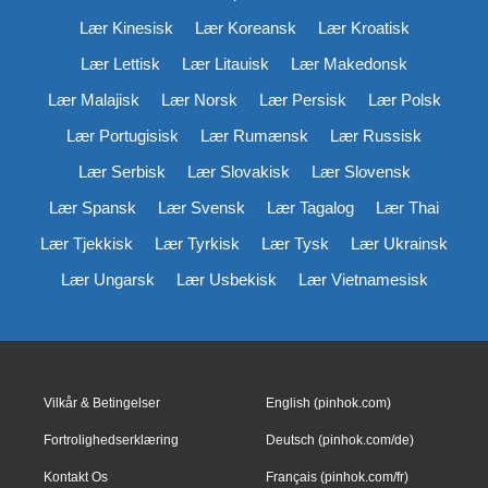
Lær Kinesisk
Lær Koreansk
Lær Kroatisk
Lær Lettisk
Lær Litauisk
Lær Makedonsk
Lær Malajisk
Lær Norsk
Lær Persisk
Lær Polsk
Lær Portugisisk
Lær Rumænsk
Lær Russisk
Lær Serbisk
Lær Slovakisk
Lær Slovensk
Lær Spansk
Lær Svensk
Lær Tagalog
Lær Thai
Lær Tjekkisk
Lær Tyrkisk
Lær Tysk
Lær Ukrainsk
Lær Ungarsk
Lær Usbekisk
Lær Vietnamesisk
Vilkår & Betingelser
English (pinhok.com)
Fortrolighedserklæring
Deutsch (pinhok.com/de)
Kontakt Os
Français (pinhok.com/fr)