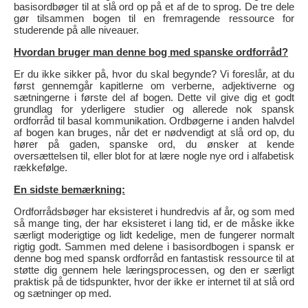
basisordbøger til at slå ord op på et af de to sprog. De tre dele
gør tilsammen bogen til en fremragende ressource for
studerende på alle niveauer.
Hvordan bruger man denne bog med spanske ordforråd?
Er du ikke sikker på, hvor du skal begynde? Vi foreslår, at du
først gennemgår kapitlerne om verberne, adjektiverne og
sætningerne i første del af bogen. Dette vil give dig et godt
grundlag for yderligere studier og allerede nok spansk
ordforråd til basal kommunikation. Ordbøgerne i anden halvdel
af bogen kan bruges, når det er nødvendigt at slå ord op, du
hører på gaden, spanske ord, du ønsker at kende
oversættelsen til, eller blot for at lære nogle nye ord i alfabetisk
rækkefølge.
En sidste bemærkning:
Ordforrådsbøger har eksisteret i hundredvis af år, og som med
så mange ting, der har eksisteret i lang tid, er de måske ikke
særligt moderigtige og lidt kedelige, men de fungerer normalt
rigtig godt. Sammen med delene i basisordbogen i spansk er
denne bog med spansk ordforråd en fantastisk ressource til at
støtte dig gennem hele læringsprocessen, og den er særligt
praktisk på de tidspunkter, hvor der ikke er internet til at slå ord
og sætninger op med.