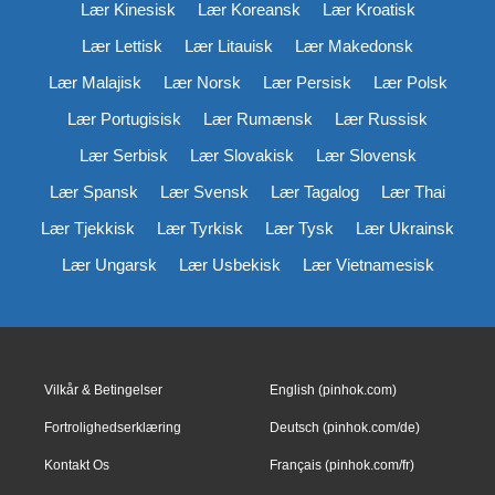
Lær Kinesisk
Lær Koreansk
Lær Kroatisk
Lær Lettisk
Lær Litauisk
Lær Makedonsk
Lær Malajisk
Lær Norsk
Lær Persisk
Lær Polsk
Lær Portugisisk
Lær Rumænsk
Lær Russisk
Lær Serbisk
Lær Slovakisk
Lær Slovensk
Lær Spansk
Lær Svensk
Lær Tagalog
Lær Thai
Lær Tjekkisk
Lær Tyrkisk
Lær Tysk
Lær Ukrainsk
Lær Ungarsk
Lær Usbekisk
Lær Vietnamesisk
Vilkår & Betingelser
English (pinhok.com)
Fortrolighedserklæring
Deutsch (pinhok.com/de)
Kontakt Os
Français (pinhok.com/fr)