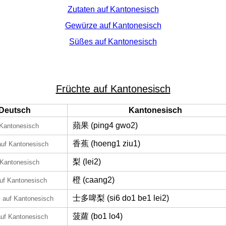
Zutaten auf Kantonesisch
Gewürze auf Kantonesisch
Süßes auf Kantonesisch
Früchte auf Kantonesisch
Deutsch
Kantonesisch
蘋果 (ping4 gwo2)
 Kantonesisch
香蕉 (hoeng1 ziu1)
auf Kantonesisch
梨 (lei2)
 Kantonesisch
橙 (caang2)
uf Kantonesisch
e
士多啤梨 (si6 do1 be1 lei2)
auf Kantonesisch
菠蘿 (bo1 lo4)
auf Kantonesisch