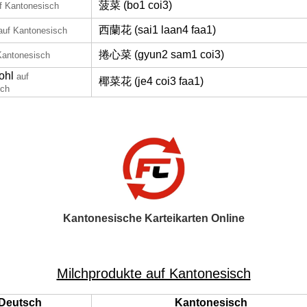
菠菜 (bo1 coi3)
f Kantonesisch
西蘭花 (sai1 laan4 faa1)
auf Kantonesisch
捲心菜 (gyun2 sam1 coi3)
Kantonesisch
ohl
auf
椰菜花 (je4 coi3 faa1)
sch
Kantonesische Karteikarten Online
Milchprodukte auf Kantonesisch
Deutsch
Kantonesisch