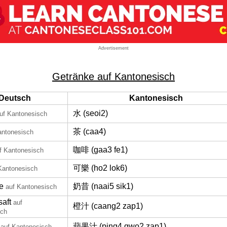
Advertisement
Getränke auf Kantonesisch
Deutsch
Kantonesisch
水 (seoi2)
uf Kantonesisch
茶 (caa4)
antonesisch
咖啡 (gaa3 fe1)
f Kantonesisch
可樂 (ho2 lok6)
Kantonesisch
e
奶昔 (naai5 sik1)
auf Kantonesisch
aft
auf
橙汁 (caang2 zap1)
sch
蘋果汁 (ping4 gwo2 zap1)
auf Kantonesisch