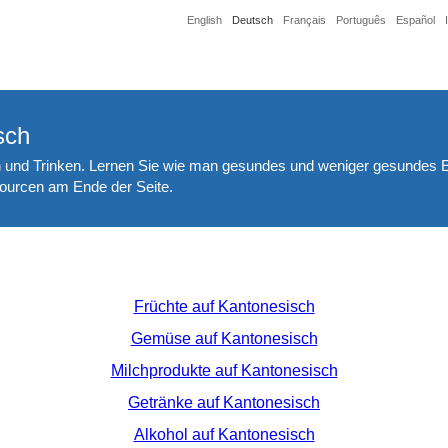
English
Deutsch
Français
Português
Español
sch
 und Trinken. Lernen Sie wie man gesundes und weniger gesundes E
sourcen am Ende der Seite.
Früchte auf Kantonesisch
Gemüse auf Kantonesisch
Milchprodukte auf Kantonesisch
Getränke auf Kantonesisch
Alkohol auf Kantonesisch