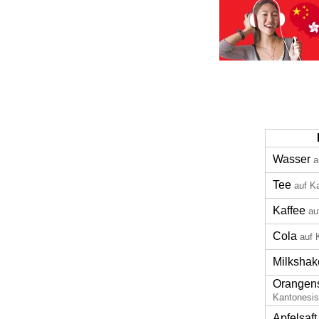
Wasser
a
Tee
auf K
Kaffee
au
Cola
auf 
Milkshak
Orangens
Kantonesi
Apfelsaft