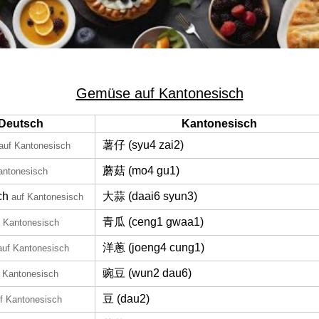
Gemüse auf Kantonesisch
Deutsch
Kantonesisch
薯仔 (syu4 zai2)
auf Kantonesisch
蘑菇 (mo4 gu1)
antonesisch
ch
大蒜 (daai6 syun3)
auf Kantonesisch
青瓜 (ceng1 gwaa1)
f Kantonesisch
洋蔥 (joeng4 cung1)
auf Kantonesisch
豌豆 (wun2 dau6)
 Kantonesisch
豆 (dau2)
f Kantonesisch