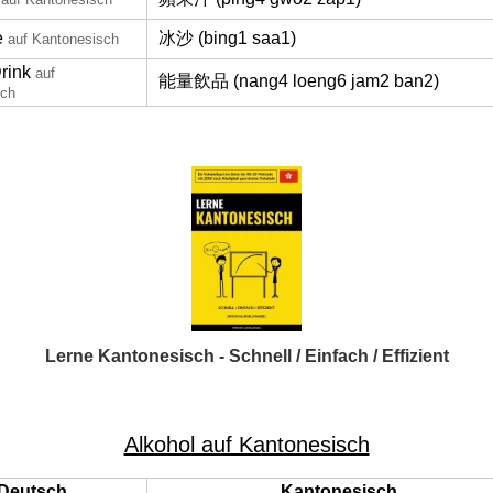
e
冰沙 (bing1 saa1)
auf Kantonesisch
rink
auf
能量飲品 (nang4 loeng6 jam2 ban2)
sch
Lerne Kantonesisch - Schnell / Einfach / Effizient
Alkohol auf Kantonesisch
Deutsch
Kantonesisch