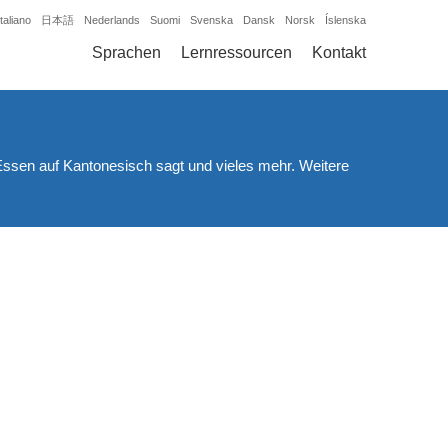
Italiano
日本語
Nederlands
Suomi
Svenska
Dansk
Norsk
Íslenska
Sprachen
Lernressourcen
Kontakt
ssen auf Kantonesisch sagt und vieles mehr. Weitere