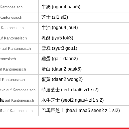
牛奶 (ngau4 naai5)
 Kantonesisch
芝士 (zi1 si2)
 Kantonesisch
牛油 (ngau4 jau4)
 Kantonesisch
乳酪 (jyu5 lok3)
uf Kantonesisch
e
雪糕 (syut3 gou1)
auf Kantonesisch
雞蛋 (gai1 daan2)
tonesisch
蛋白 (daan2 baak6)
uf Kantonesisch
蛋黃 (daan2 wong2)
f Kantonesisch
äse
菲達芝士 (fei1 daat6 zi1 si2)
auf Kantonesisch
la
水牛芝士 (seoi2 ngau4 zi1 si2)
auf Kantonesisch
n
巴馬臣芝士 (baa1 maa5 seon2 zi1 si2)
auf Kantonesisch