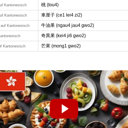
桃 (tou4)
uf Kantonesisch
車厘子 (ce1 lei4 zi2)
uf Kantonesisch
牛油果 (ngau4 jau4 gwo2)
auf Kantonesisch
奇異果 (kei4 ji6 gwo2)
Kantonesisch
芒果 (mong1 gwo2)
uf Kantonesisch