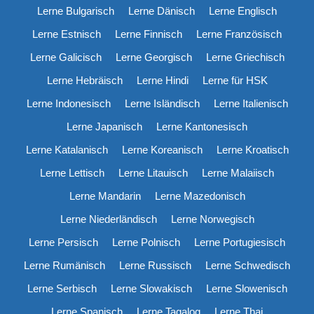
Lerne Bulgarisch
Lerne Dänisch
Lerne Englisch
Lerne Estnisch
Lerne Finnisch
Lerne Französisch
Lerne Galicisch
Lerne Georgisch
Lerne Griechisch
Lerne Hebräisch
Lerne Hindi
Lerne für HSK
Lerne Indonesisch
Lerne Isländisch
Lerne Italienisch
Lerne Japanisch
Lerne Kantonesisch
Lerne Katalanisch
Lerne Koreanisch
Lerne Kroatisch
Lerne Lettisch
Lerne Litauisch
Lerne Malaiisch
Lerne Mandarin
Lerne Mazedonisch
Lerne Niederländisch
Lerne Norwegisch
Lerne Persisch
Lerne Polnisch
Lerne Portugiesisch
Lerne Rumänisch
Lerne Russisch
Lerne Schwedisch
Lerne Serbisch
Lerne Slowakisch
Lerne Slowenisch
Lerne Spanisch
Lerne Tagalog
Lerne Thai