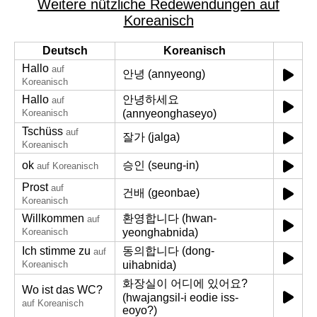
Weitere nützliche Redewendungen auf
Koreanisch
Deutsch
Koreanisch
Hallo
auf
안녕 (annyeong)
Koreanisch
Hallo
안녕하세요
auf
Koreanisch
(annyeonghaseyo)
Tschüss
auf
잘가 (jalga)
Koreanisch
ok
승인 (seung-in)
auf Koreanisch
Prost
auf
건배 (geonbae)
Koreanisch
Willkommen
환영합니다 (hwan-
auf
Koreanisch
yeonghabnida)
Ich stimme zu
동의합니다 (dong-
auf
Koreanisch
uihabnida)
화장실이 어디에 있어요?
Wo ist das WC?
(hwajangsil-i eodie iss-
auf Koreanisch
eoyo?)