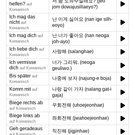
저 좀 도와주실래요? (jeo
helfen?
auf
jom dowajusillaeyo?)
Koreanisch
Ich mag das
난 이게 싫어요 (nan ige silh-
nicht
auf
eoyo)
Koreanisch
Ich mag dich
난 너가 좋아요 (nan neoga
auf
Koreanisch
joh-ayo)
Ich liebe dich
auf
사랑해 (salanghae)
Koreanisch
Ich vermisse
너가 그리워. (neoga
dich
auf Koreanisch
geuliwo.)
Bis später
auf
나중에 보자 (najung-e boja)
Koreanisch
Komm mit
나랑 같이 가자 (nalang gat-i
auf
Koreanisch
gaja)
Biege rechts ab
우회전해 (uhoejeonhae)
auf Koreanisch
Biege links ab
좌회전해 (jwahoejeonhae)
auf Koreanisch
Geh geradeaus
직진해 (jigjinhae)
auf Koreanisch