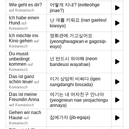
Wie geht es dir?
어떻게 지내? (eotteohge
auf Koreanisch
jinae?)
Ich habe einen
난 개를 키워요 (nan gaeleul
Hund
auf
kiwoyo)
Koreanisch
Ich möchte ins
영화관에 가고싶어요
Kino gehen
auf
(yeonghwagwan-e gagosip-
Koreanisch
eoyo)
Du musst
넌 반드시 와야해 (neon
unbedingt
kommen
bandeusi wayahae)
auf
Koreanisch
Das ist ganz
이거 상당히 비싸다 (igeo
schön teuer
auf
sangdanghi bissada)
Koreanisch
Das ist meine
여기는 내 여자친구 안나야
Freundin Anna
(yeogineun nae yeojachingu
auf Koreanisch
annaya)
Gehen wir nach
집에가자 (jib-egaja)
Hause
auf
Koreanisch