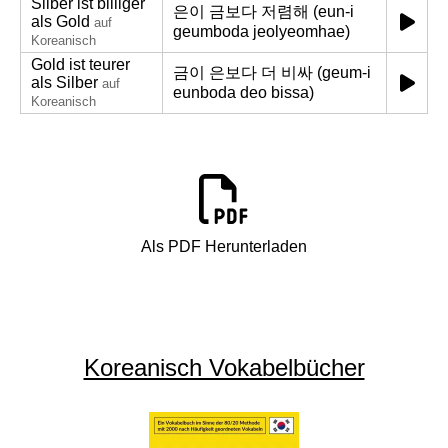
Silber ist billiger
은이 금보다 저렴해 (eun-i
als Gold
auf
geumboda jeolyeomhae)
Koreanisch
Gold ist teurer
금이 은보다 더 비싸 (geum-i
als Silber
auf
eunboda deo bissa)
Koreanisch
Als PDF Herunterladen
Koreanisch Vokabelbücher