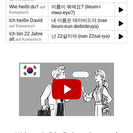
Wie heißt du?
이름이 뭐에요? (ileum-i
auf
Koreanisch
mwo-eyo?)
Ich heiße David
내 이름은 데이비드야 (nae
auf Koreanisch
ileum-eun deibideuya)
Ich bin 22 Jahre
난 22살이야 (nan 22sal-iya)
alt
auf Koreanisch