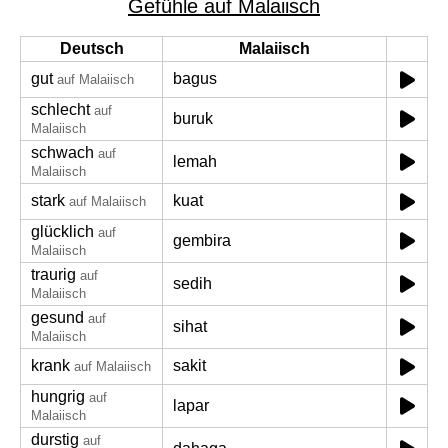
Gefühle auf Malaiisch
Deutsch
Malaiisch
gut
bagus
auf Malaiisch
schlecht
auf
buruk
Malaiisch
schwach
auf
lemah
Malaiisch
stark
kuat
auf Malaiisch
glücklich
auf
gembira
Malaiisch
traurig
auf
sedih
Malaiisch
gesund
auf
sihat
Malaiisch
krank
sakit
auf Malaiisch
hungrig
auf
lapar
Malaiisch
durstig
auf