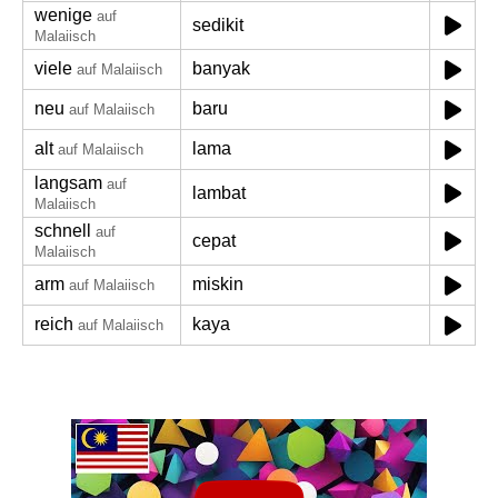
wenige
auf
sedikit
Malaiisch
viele
banyak
auf Malaiisch
neu
baru
auf Malaiisch
alt
lama
auf Malaiisch
langsam
auf
lambat
Malaiisch
schnell
auf
cepat
Malaiisch
arm
miskin
auf Malaiisch
reich
kaya
auf Malaiisch