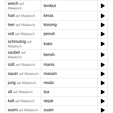
weich
auf
lembut
Malaiisch
hart
keras
auf Malaiisch
leer
kosong
auf Malaiisch
voll
penuh
auf Malaiisch
schmutzig
auf
kotor
Malaiisch
sauber
auf
bersih
Malaiisch
süß
manis
auf Malaiisch
sauer
masam
auf Malaiisch
jung
muda
auf Malaiisch
alt
tua
auf Malaiisch
kalt
sejuk
auf Malaiisch
warm
suam
auf Malaiisch