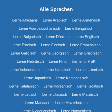
Alle Sprachen
Lerne Afrikaans
Lerne Arabisch
Lerne Armenisch
Lerne Aserbaidschanisch
Lerne Bengalisch
Lerne Bulgarisch
Lerne Dänisch
Lerne Englisch
Lerne Estnisch
Lerne Finnisch
Lerne Französisch
Lerne Galicisch
Lerne Georgisch
Lerne Griechisch
Lerne Hebräisch
Lerne Hindi
Lerne für HSK
Lerne Indonesisch
Lerne Isländisch
Lerne Italienisch
Lerne Japanisch
Lerne Kantonesisch
Lerne Katalanisch
Lerne Koreanisch
Lerne Kroatisch
Lerne Lettisch
Lerne Litauisch
Lerne Malaiisch
Lerne Mandarin
Lerne Mazedonisch
Lerne Niederländisch
Lerne Norwegisch