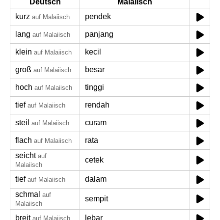
Deutsch
Malaiisch
kurz
pendek
auf Malaiisch
lang
panjang
auf Malaiisch
klein
kecil
auf Malaiisch
groß
besar
auf Malaiisch
hoch
tinggi
auf Malaiisch
tief
rendah
auf Malaiisch
steil
curam
auf Malaiisch
flach
rata
auf Malaiisch
seicht
auf
cetek
Malaiisch
tief
dalam
auf Malaiisch
schmal
auf
sempit
Malaiisch
breit
lebar
auf Malaiisch