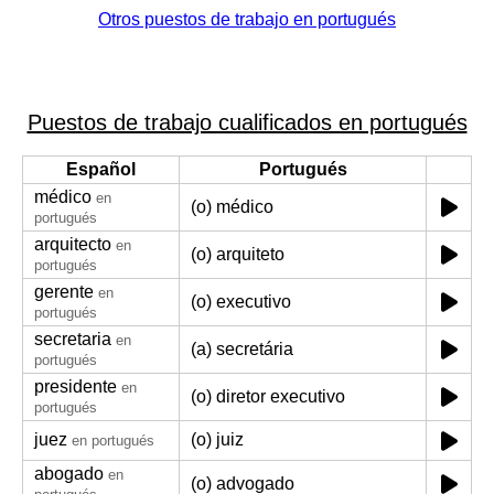
Otros puestos de trabajo en portugués
Puestos de trabajo cualificados en portugués
Español
Portugués
médico
en
(o) médico
portugués
arquitecto
en
(o) arquiteto
portugués
gerente
en
(o) executivo
portugués
secretaria
en
(a) secretária
portugués
presidente
en
(o) diretor executivo
portugués
juez
(o) juiz
en portugués
abogado
en
(o) advogado