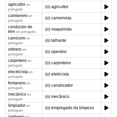
agricultor
en
(o) agricultor
portugués
camionero
en
(o) camionista
portugués
conductor de
(o) maquinista
tren
en portugués
carnicero
en
(o) talhante
portugués
orbrero
en
(o) operário
portugués
carpintero
en
(o) carpinteiro
portugués
electricista
en
(o) eletricista
portugués
fontanero
en
(o) canalizador
portugués
mecánico
en
(o) mecânico
portugués
limpiador
en
(o) empregado da limpeza
portugués
jardinero
en