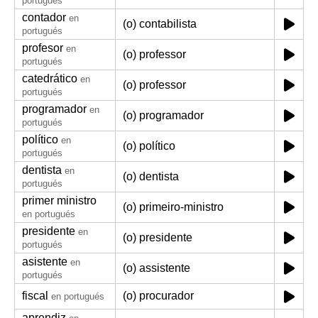
portugués
contador
en
(o) contabilista
portugués
profesor
en
(o) professor
portugués
catedrático
en
(o) professor
portugués
programador
en
(o) programador
portugués
político
en
(o) político
portugués
dentista
en
(o) dentista
portugués
primer ministro
(o) primeiro-ministro
en portugués
presidente
en
(o) presidente
portugués
asistente
en
(o) assistente
portugués
fiscal
(o) procurador
en portugués
aprendiz