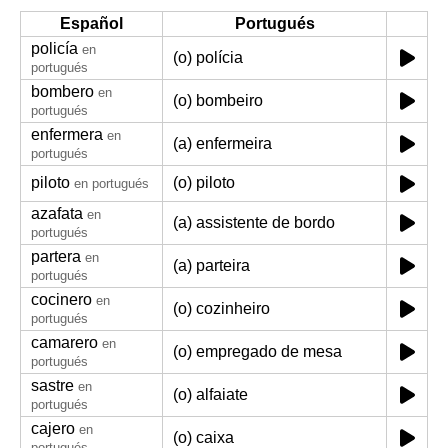
Español
Portugués
policía
en
(o) polícia
portugués
bombero
en
(o) bombeiro
portugués
enfermera
en
(a) enfermeira
portugués
piloto
(o) piloto
en portugués
azafata
en
(a) assistente de bordo
portugués
partera
en
(a) parteira
portugués
cocinero
en
(o) cozinheiro
portugués
camarero
en
(o) empregado de mesa
portugués
sastre
en
(o) alfaiate
portugués
cajero
en
(o) caixa
portugués