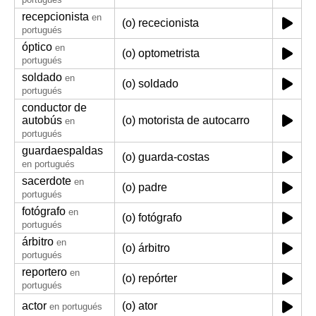
recepcionista
en
(o) rececionista
portugués
óptico
en
(o) optometrista
portugués
soldado
en
(o) soldado
portugués
conductor de
autobús
(o) motorista de autocarro
en
portugués
guardaespaldas
(o) guarda-costas
en portugués
sacerdote
en
(o) padre
portugués
fotógrafo
en
(o) fotógrafo
portugués
árbitro
en
(o) árbitro
portugués
reportero
en
(o) repórter
portugués
actor
(o) ator
en portugués