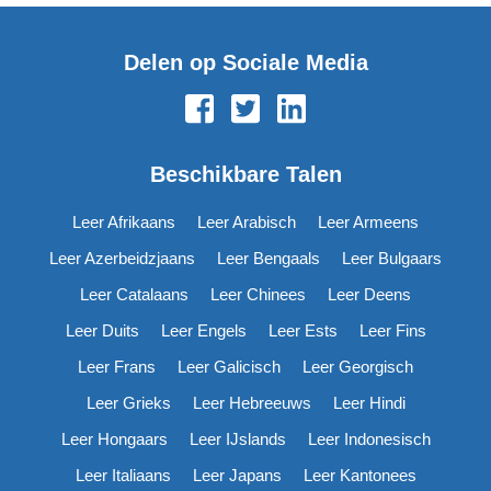
Delen op Sociale Media
Beschikbare Talen
Leer Afrikaans
Leer Arabisch
Leer Armeens
Leer Azerbeidzjaans
Leer Bengaals
Leer Bulgaars
Leer Catalaans
Leer Chinees
Leer Deens
Leer Duits
Leer Engels
Leer Ests
Leer Fins
Leer Frans
Leer Galicisch
Leer Georgisch
Leer Grieks
Leer Hebreeuws
Leer Hindi
Leer Hongaars
Leer IJslands
Leer Indonesisch
Leer Italiaans
Leer Japans
Leer Kantonees