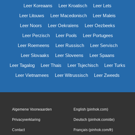
Leer Koreaans
Leer Kroatisch
Leer Lets
Leer Litouws
Leer Macedonisch
Leer Maleis
Leer Noors
Leer Oekraïens
Leer Oezbeeks
Leer Perzisch
Leer Pools
Leer Portugees
Leer Roemeens
Leer Russisch
Leer Servisch
Leer Slovaaks
Leer Sloveens
Leer Spaans
Leer Tagalog
Leer Thais
Leer Tsjechisch
Leer Turks
Leer Vietnamees
Leer Witrussisch
Leer Zweeds
Algemene Voorwaarden
English (pinhok.com)
Privacyverklaring
Deutsch (pinhok.com/de)
Contact
Français (pinhok.com/fr)