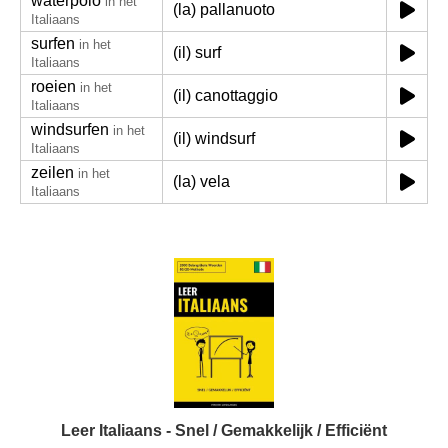
waterpolo
in het
(la) pallanuoto
Italiaans
surfen
in het
(il) surf
Italiaans
roeien
in het
(il) canottaggio
Italiaans
windsurfen
in het
(il) windsurf
Italiaans
zeilen
in het
(la) vela
Italiaans
Leer Italiaans - Snel / Gemakkelijk / Efficiënt