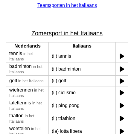
Teamsporten in het Italiaans
Zomersport in het Italiaans
Nederlands
Italiaans
tennis
in het
(il) tennis
Italiaans
badminton
in het
(il) badminton
Italiaans
golf
(il) golf
in het Italiaans
wielrennen
in het
(il) ciclismo
Italiaans
tafeltennis
in het
(il) ping pong
Italiaans
triatlon
in het
(il) triathlon
Italiaans
worstelen
in het
(la) lotta libera