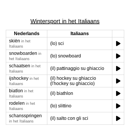
Wintersport in het Italiaans
Nederlands
Italiaans
skiën
in het
(lo) sci
Italiaans
snowboarden
in
(lo) snowboard
het Italiaans
schaatsen
in het
(il) pattinaggio su ghiaccio
Italiaans
ijshockey
(il) hockey su ghiaccio
in het
(l'hockey su ghiaccio)
Italiaans
biatlon
in het
(il) biathlon
Italiaans
rodelen
in het
(lo) slittino
Italiaans
schansspringen
(il) salto con gli sci
in het Italiaans