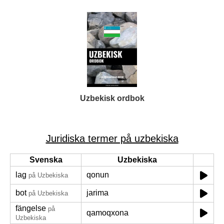
Uzbekisk ordbok
Juridiska termer på uzbekiska
Svenska
Uzbekiska
lag
qonun
på Uzbekiska
bot
jarima
på Uzbekiska
fängelse
på
qamoqxona
Uzbekiska