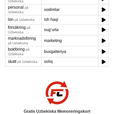
Uzbekiska
personal
på
xodimlar
Uzbekiska
lön
ish haqi
på Uzbekiska
försäkring
på
sugʻurta
Uzbekiska
marknadsföring
marketing
på Uzbekiska
bokföring
på
buxgalteriya
Uzbekiska
skatt
soliq
på Uzbekiska
Gratis Uzbekiska Memoreringskort