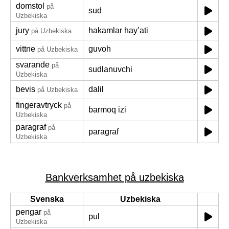
domstol
på
sud
Uzbekiska
jury
hakamlar hayʼati
på Uzbekiska
vittne
guvoh
på Uzbekiska
svarande
på
sudlanuvchi
Uzbekiska
bevis
dalil
på Uzbekiska
fingeravtryck
på
barmoq izi
Uzbekiska
paragraf
på
paragraf
Uzbekiska
Bankverksamhet på uzbekiska
Svenska
Uzbekiska
pengar
på
pul
Uzbekiska