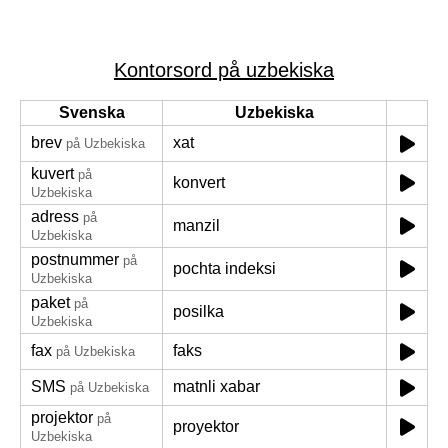
Kontorsord på uzbekiska
Svenska
Uzbekiska
brev
xat
på Uzbekiska
kuvert
på
konvert
Uzbekiska
adress
på
manzil
Uzbekiska
postnummer
på
pochta indeksi
Uzbekiska
paket
på
posilka
Uzbekiska
fax
faks
på Uzbekiska
SMS
matnli xabar
på Uzbekiska
projektor
på
proyektor
Uzbekiska