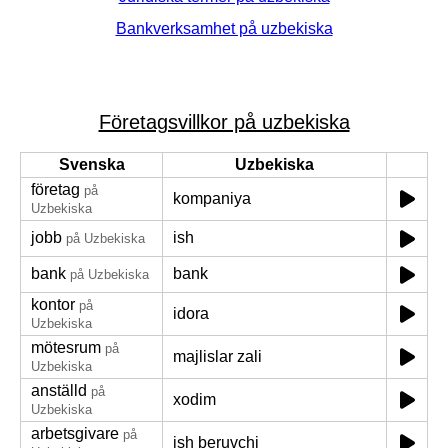
Bankverksamhet på uzbekiska
Företagsvillkor på uzbekiska
Svenska
Uzbekiska
företag
på
kompaniya
Uzbekiska
jobb
ish
på Uzbekiska
bank
bank
på Uzbekiska
kontor
på
idora
Uzbekiska
mötesrum
på
majlislar zali
Uzbekiska
anställd
på
xodim
Uzbekiska
arbetsgivare
på
ish beruvchi