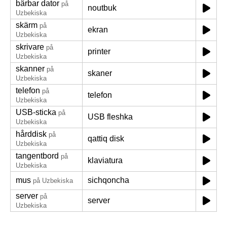
bärbar dator
på
noutbuk
Uzbekiska
skärm
på
ekran
Uzbekiska
skrivare
på
printer
Uzbekiska
skanner
på
skaner
Uzbekiska
telefon
på
telefon
Uzbekiska
USB-sticka
på
USB fleshka
Uzbekiska
hårddisk
på
qattiq disk
Uzbekiska
tangentbord
på
klaviatura
Uzbekiska
mus
sichqoncha
på Uzbekiska
server
på
server
Uzbekiska