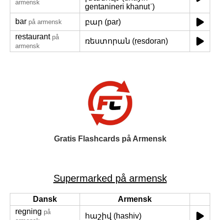
armensk
gentanineri khanutʿ)
bar
բար (par)
på armensk
restaurant
på
ռեստորան (ṛesdoran)
armensk
Gratis Flashcards på Armensk
Supermarked på armensk
Dansk
Armensk
regning
på
հաշիվ (hashiv)