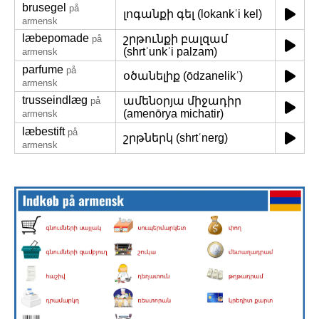
brusegel
på
լոգանքի գել (lokankʿi kel)
armensk
læbepomade
շրթունքի բալզամ
på
(shrtʿunkʿi palzam)
armensk
parfume
på
օծանելիք (ōdzanelikʿ)
armensk
trusseindlæg
ամենօրյա միջադիր
på
(amenōrya michatir)
armensk
læbestift
på
շրթներկ (shrtʿnerg)
armensk