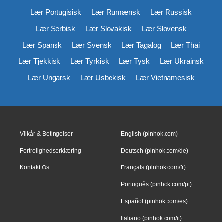
Lær Portugisisk
Lær Rumænsk
Lær Russisk
Lær Serbisk
Lær Slovakisk
Lær Slovensk
Lær Spansk
Lær Svensk
Lær Tagalog
Lær Thai
Lær Tjekkisk
Lær Tyrkisk
Lær Tysk
Lær Ukrainsk
Lær Ungarsk
Lær Usbekisk
Lær Vietnamesisk
Vilkår & Betingelser
English (pinhok.com)
Fortrolighedserklæring
Deutsch (pinhok.com/de)
Kontakt Os
Français (pinhok.com/fr)
Português (pinhok.com/pt)
Español (pinhok.com/es)
Italiano (pinhok.com/it)