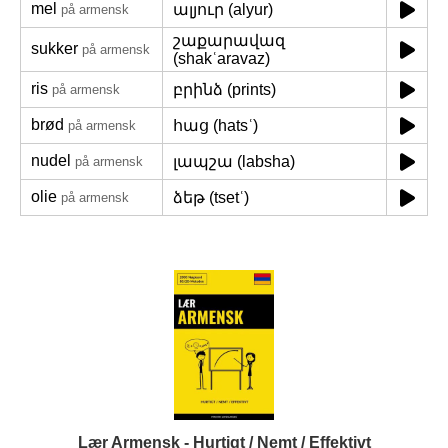
mel
ալյուր (alyur)
på armensk
շաքարավազ
sukker
på armensk
(shakʿaravaz)
ris
բրինձ (prints)
på armensk
brød
հաց (hatsʿ)
på armensk
nudel
լապշա (labsha)
på armensk
olie
ձեթ (tsetʿ)
på armensk
Lær Armensk - Hurtigt / Nemt / Effektivt