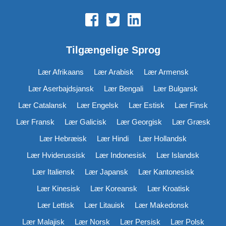
Tilgængelige Sprog
Lær Afrikaans
Lær Arabisk
Lær Armensk
Lær Aserbajdsjansk
Lær Bengali
Lær Bulgarsk
Lær Catalansk
Lær Engelsk
Lær Estisk
Lær Finsk
Lær Fransk
Lær Galicisk
Lær Georgisk
Lær Græsk
Lær Hebræisk
Lær Hindi
Lær Hollandsk
Lær Hviderussisk
Lær Indonesisk
Lær Islandsk
Lær Italiensk
Lær Japansk
Lær Kantonesisk
Lær Kinesisk
Lær Koreansk
Lær Kroatisk
Lær Lettisk
Lær Litauisk
Lær Makedonsk
Lær Malajisk
Lær Norsk
Lær Persisk
Lær Polsk