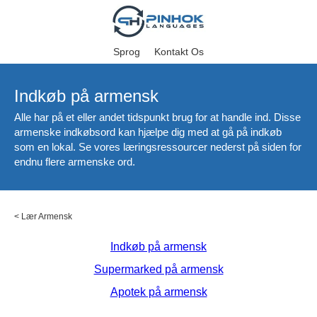
Sprog
Kontakt Os
Indkøb på armensk
Alle har på et eller andet tidspunkt brug for at handle ind. Disse
armenske indkøbsord kan hjælpe dig med at gå på indkøb
som en lokal. Se vores læringsressourcer nederst på siden for
endnu flere armenske ord.
<
Lær Armensk
Indkøb på armensk
Supermarked på armensk
Apotek på armensk