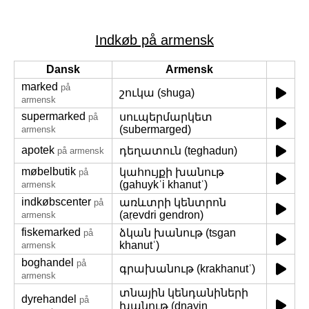
Indkøb på armensk
Dansk
Armensk
marked
på
շուկա (shuga)
armensk
supermarked
սուպերմարկետ
på
(subermarged)
armensk
apotek
դեղատուն (teghadun)
på armensk
møbelbutik
կահույքի խանութ
på
(gahuykʿi khanutʿ)
armensk
indkøbscenter
առևտրի կենտրոն
på
(aṛevdri gendron)
armensk
fiskemarked
ձկան խանութ (tsgan
på
khanutʿ)
armensk
boghandel
på
գրախանութ (krakhanutʿ)
armensk
տնային կենդանիների
dyrehandel
på
խանութ (dnayin