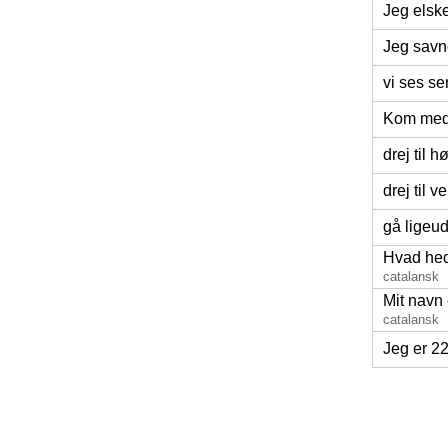
Jeg elske
Jeg savn
vi ses s
Kom med
drej til h
drej til v
gå ligeu
Hvad he
catalansk
Mit navn
catalansk
Jeg er 22