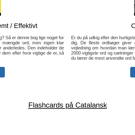
mt / Effektivt
C
g? Så er denne bog lige noget for
Er du på udkig efter den hurtigs
de mængde ord, men ingen klar
dig. De fleste ordbøger give
 anderledes. Den indeholder de
vejledning om hvordan man lær
 dem efter hvor vigtige de er, så
2000 vigtigste ord og sætninger 
du lærer de mest anvendte ord fø
Flashcards på Catalansk