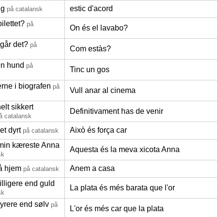
ig
estic d'acord
på catalansk
ilettet?
på
On és el lavabo?
går det?
på
Com estàs?
en hund
på
Tinc un gos
erne i biografen
på
Vull anar al cinema
elt sikkert
Definitivament has de venir
å catalansk
et dyrt
Això és força car
på catalansk
 min kæreste Anna
Aquesta és la meva xicota Anna
sk
å hjem
Anem a casa
på catalansk
illigere end guld
La plata és més barata que l'or
sk
yrere end sølv
på
L'or és més car que la plata