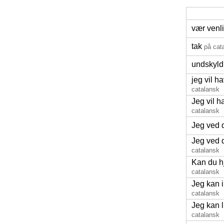
vær venl
tak
på cat
undskyld
jeg vil h
catalansk
Jeg vil 
catalansk
Jeg ved 
Jeg ved d
catalansk
Kan du h
catalansk
Jeg kan i
catalansk
Jeg kan l
catalansk