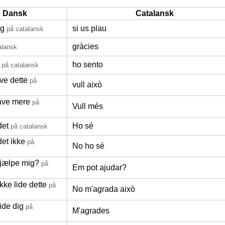
Dansk
Catalansk
ig
si us plau
på catalansk
gràcies
alansk
ho sento
på catalansk
ave dette
på
vull això
have mere
på
Vull més
det
Ho sé
på catalansk
et ikke
på
No ho sé
jælpe mig?
på
Em pot ajudar?
kke lide dette
på
No m'agrada això
ide dig
på
M'agrades