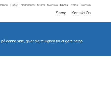
Italiano
日本語
Nederlands
Suomi
Svenska
Dansk
Norsk
Íslenska
Sprog
Kontakt Os
på denne side, giver dig mulighed for at gøre netop