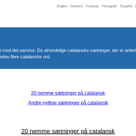
English
Deutsch
Français
Português
Español
t med det samme. De almindelige catalanske sætninger, der er anført 
ndnu flere catalanske ord.
20 nemme sætninger på catalansk
Andre nyttige sætninger på catalansk
20 nemme sætninger på catalansk