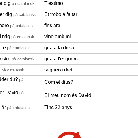
r dig
T'estimo
på catalansk
er dig
Et trobo a faltar
på catalansk
enere
fins ara
på catalansk
 mig
vine amb mi
på catalansk
øjre
gira a la dreta
på catalansk
enstre
gira a l'esquerra
på catalansk
d
segueixi dret
på catalansk
dder du?
på
Com et dius?
 er David
på
El meu nom és David
 år
Tinc 22 anys
på catalansk