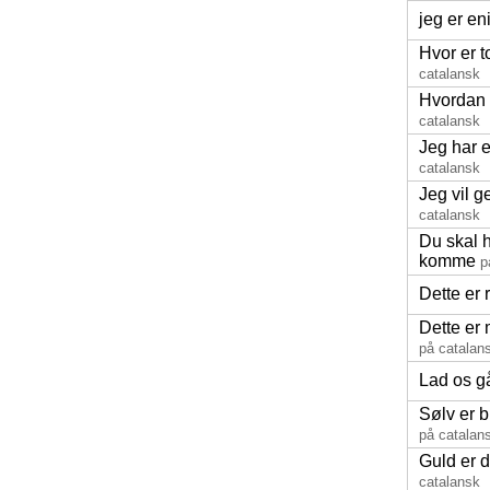
jeg er en
Hvor er to
catalansk
Hvordan 
catalansk
Jeg har 
catalansk
Jeg vil g
catalansk
Du skal h
komme
p
Dette er r
Dette er
på catalan
Lad os g
Sølv er b
på catalan
Guld er d
catalansk