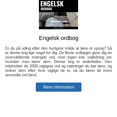
Engelsk ordbog
Er du på udkig efter den hurtigste måde at lære et sprog? Så
er denne bog lige noget for dig. De fleste ordbøger giver dig en
overvældende mængde ord, men ingen klar vejledning om
hvordan man lærer dem. Denne bog er anderledes. Den
indeholder de 2000 vigtigste ord og sætninger du bør lære, og
ordner dem efter hvor vigtige de er, så du lærer de mest
anvendte ord først.
Mere information