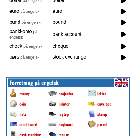
dollar
dollar
på engelsk
euro
euro
på engelsk
pund
pound
på engelsk
bankkonto
på
bank account
engelsk
check
cheque
på engelsk
børs
stock exchange
på engelsk