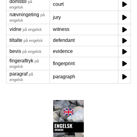
domstol
på
court
engelsk
nævningeting
på
jury
engelsk
vidne
witness
på engelsk
tiltalte
defendant
på engelsk
bevis
evidence
på engelsk
fingeraftryk
på
fingerprint
engelsk
paragraf
på
paragraph
engelsk