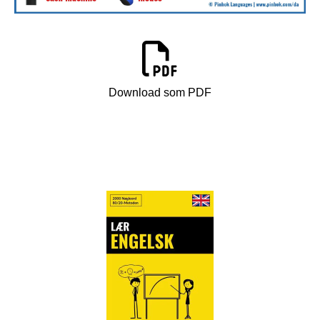
Download som PDF