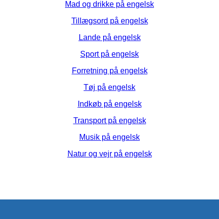
Mad og drikke på engelsk
Tillægsord på engelsk
Lande på engelsk
Sport på engelsk
Forretning på engelsk
Tøj på engelsk
Indkøb på engelsk
Transport på engelsk
Musik på engelsk
Natur og vejr på engelsk