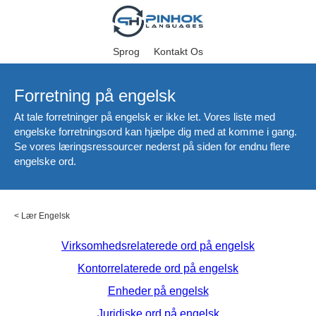
Sprog
Kontakt Os
Forretning på engelsk
At tale forretninger på engelsk er ikke let. Vores liste med
engelske forretningsord kan hjælpe dig med at komme i gang.
Se vores læringsressourcer nederst på siden for endnu flere
engelske ord.
<
Lær Engelsk
Virksomhedsrelaterede ord på engelsk
Kontorrelaterede ord på engelsk
Enheder på engelsk
Juridiske ord på engelsk