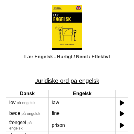
Lær Engelsk - Hurtigt / Nemt / Effektivt
Juridiske ord på engelsk
Dansk
Engelsk
lov
law
på engelsk
bøde
fine
på engelsk
fængsel
på
prison
engelsk