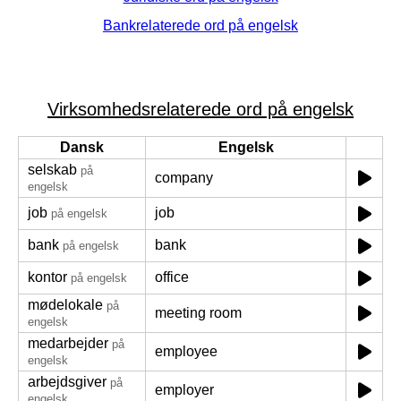
Bankrelaterede ord på engelsk
Virksomhedsrelaterede ord på engelsk
Dansk
Engelsk
selskab
på
company
engelsk
job
job
på engelsk
bank
bank
på engelsk
kontor
office
på engelsk
mødelokale
på
meeting room
engelsk
medarbejder
på
employee
engelsk
arbejdsgiver
på
employer
engelsk