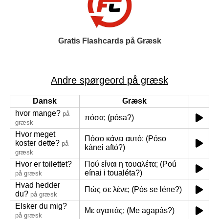
Gratis Flashcards på Græsk
Andre spørgeord på græsk
Dansk
Græsk
hvor mange?
på
πόσα; (pósa?)
græsk
Hvor meget
Πόσο κάνει αυτό; (Póso
koster dette?
på
kánei aftó?)
græsk
Hvor er toilettet?
Πού είναι η τουαλέτα; (Poú
eínai i toualéta?)
på græsk
Hvad hedder
Πώς σε λένε; (Pós se léne?)
du?
på græsk
Elsker du mig?
Με αγαπάς; (Me agapás?)
på græsk