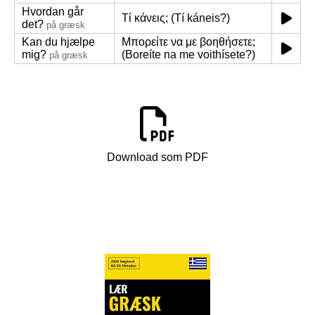
Hvordan går
Τί κάνεις; (Tí káneis?)
det?
på græsk
Kan du hjælpe
Μπορείτε να με βοηθήσετε;
mig?
(Boreíte na me voithísete?)
på græsk
Download som PDF