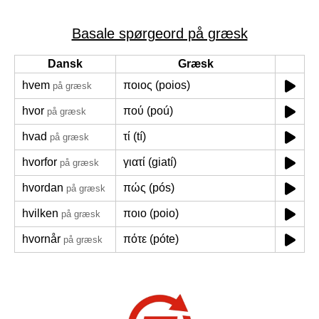
Basale spørgeord på græsk
Dansk
Græsk
hvem
ποιος (poios)
på græsk
hvor
πού (poú)
på græsk
hvad
τί (tí)
på græsk
hvorfor
γιατί (giatí)
på græsk
hvordan
πώς (pós)
på græsk
hvilken
ποιο (poio)
på græsk
hvornår
πότε (póte)
på græsk