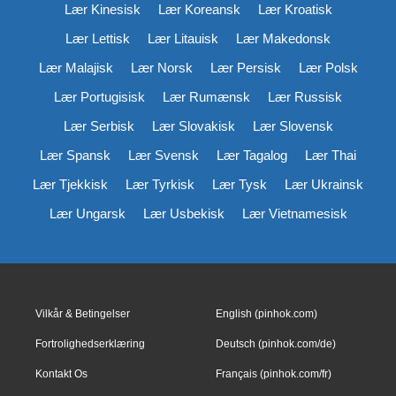
Lær Kinesisk
Lær Koreansk
Lær Kroatisk
Lær Lettisk
Lær Litauisk
Lær Makedonsk
Lær Malajisk
Lær Norsk
Lær Persisk
Lær Polsk
Lær Portugisisk
Lær Rumænsk
Lær Russisk
Lær Serbisk
Lær Slovakisk
Lær Slovensk
Lær Spansk
Lær Svensk
Lær Tagalog
Lær Thai
Lær Tjekkisk
Lær Tyrkisk
Lær Tysk
Lær Ukrainsk
Lær Ungarsk
Lær Usbekisk
Lær Vietnamesisk
Vilkår & Betingelser
English (pinhok.com)
Fortrolighedserklæring
Deutsch (pinhok.com/de)
Kontakt Os
Français (pinhok.com/fr)