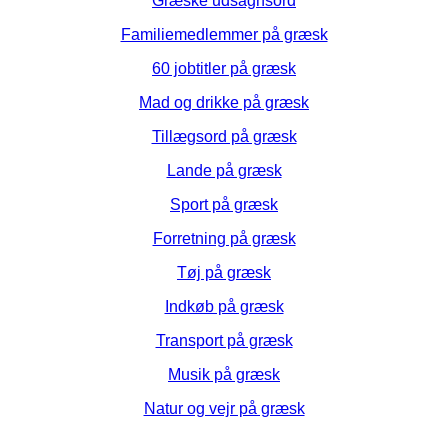
Græske udsagnsord
Familiemedlemmer på græsk
60 jobtitler på græsk
Mad og drikke på græsk
Tillægsord på græsk
Lande på græsk
Sport på græsk
Forretning på græsk
Tøj på græsk
Indkøb på græsk
Transport på græsk
Musik på græsk
Natur og vejr på græsk