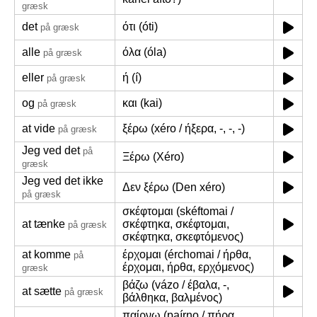
græsk
det
ότι (óti)
på græsk
alle
όλα (óla)
på græsk
eller
ή (í)
på græsk
og
και (kai)
på græsk
at vide
ξέρω (xéro / ήξερα, -, -, -)
på græsk
Jeg ved det
på
Ξέρω (Xéro)
græsk
Jeg ved det ikke
Δεν ξέρω (Den xéro)
på græsk
σκέφτομαι (skéftomai /
at tænke
σκέφτηκα, σκέφτομαι,
på græsk
σκέφτηκα, σκεφτόμενος)
at komme
έρχομαι (érchomai / ήρθα,
på
έρχομαι, ήρθα, ερχόμενος)
græsk
βάζω (vázo / έβαλα, -,
at sætte
på græsk
βάλθηκα, βαλμένος)
παίρνω (paírno / πήρα,