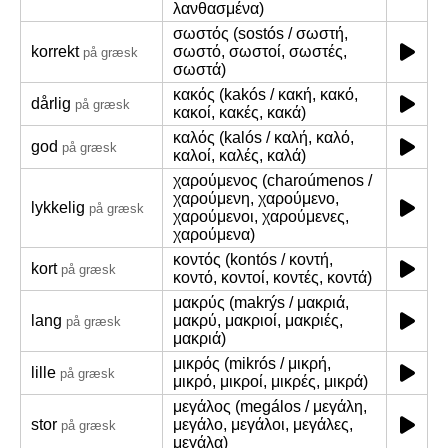
λανθασμένα)
σωστός (sostós / σωστή,
korrekt
σωστό, σωστοί, σωστές,
på græsk
σωστά)
κακός (kakós / κακή, κακό,
dårlig
på græsk
κακοί, κακές, κακά)
καλός (kalós / καλή, καλό,
god
på græsk
καλοί, καλές, καλά)
χαρούμενος (charoúmenos /
χαρούμενη, χαρούμενο,
lykkelig
på græsk
χαρούμενοι, χαρούμενες,
χαρούμενα)
κοντός (kontós / κοντή,
kort
på græsk
κοντό, κοντοί, κοντές, κοντά)
μακρύς (makrýs / μακριά,
lang
μακρύ, μακριοί, μακριές,
på græsk
μακριά)
μικρός (mikrós / μικρή,
lille
på græsk
μικρό, μικροί, μικρές, μικρά)
μεγάλος (megálos / μεγάλη,
stor
μεγάλο, μεγάλοι, μεγάλες,
på græsk
μεγάλα)