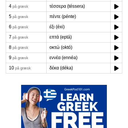
4
τέσσερα (téssera)
på græsk
5
πέντε (pénte)
på græsk
6
έξι (éxi)
på græsk
7
επτά (eptá)
på græsk
8
οκτώ (októ)
på græsk
9
εννέα (ennéa)
på græsk
10
δέκα (déka)
på græsk