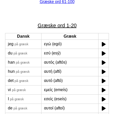
Græske ord 61-100
Græske ord 1-20
Dansk
Græsk
jeg
εγώ (egó)
på græsk
du
εσύ (esý)
på græsk
han
αυτός (aftós)
på græsk
hun
αυτή (aftí)
på græsk
det
αυτό (aftó)
på græsk
vi
εμείς (emeís)
på græsk
I
εσείς (eseís)
på græsk
de
αυτοί (aftoí)
på græsk