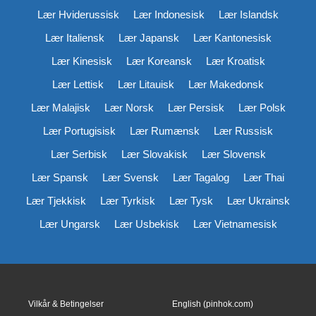
Lær Hviderussisk
Lær Indonesisk
Lær Islandsk
Lær Italiensk
Lær Japansk
Lær Kantonesisk
Lær Kinesisk
Lær Koreansk
Lær Kroatisk
Lær Lettisk
Lær Litauisk
Lær Makedonsk
Lær Malajisk
Lær Norsk
Lær Persisk
Lær Polsk
Lær Portugisisk
Lær Rumænsk
Lær Russisk
Lær Serbisk
Lær Slovakisk
Lær Slovensk
Lær Spansk
Lær Svensk
Lær Tagalog
Lær Thai
Lær Tjekkisk
Lær Tyrkisk
Lær Tysk
Lær Ukrainsk
Lær Ungarsk
Lær Usbekisk
Lær Vietnamesisk
Vilkår & Betingelser
English (pinhok.com)