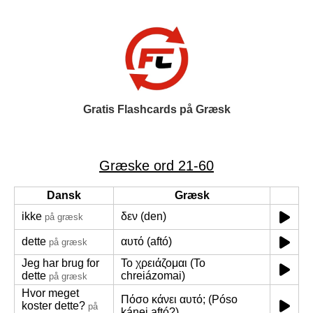
Gratis Flashcards på Græsk
Græske ord 21-60
Dansk
Græsk
ikke
δεν (den)
på græsk
dette
αυτό (aftó)
på græsk
Jeg har brug for
Το χρειάζομαι (To
dette
chreiázomai)
på græsk
Hvor meget
Πόσο κάνει αυτό; (Póso
koster dette?
på
kánei aftó?)