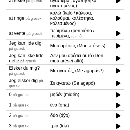
at elske
αγαπιέμαι, αγαπήθηκα,
på græsk
αγαπημένος)
καλώ (kaló / κάλεσα,
at ringe
καλούμαι, καλέστηκα,
på græsk
καλεσμένος)
περιμένω (periméno /
at vente
på græsk
περίμενα, -, -, -)
Jeg kan lide dig
Μου αρέσεις (Mou aréseis)
på græsk
Jeg kan ikke lide
Δεν μου αρέσει αυτό (Den
dette
mou arései aftó)
på græsk
Elsker du mig?
Με αγαπάς; (Me agapás?)
på græsk
Jeg elsker dig
på
Σε αγαπώ (Se agapó)
græsk
0
μηδέν (midén)
på græsk
1
ένα (éna)
på græsk
2
δύο (dýo)
på græsk
3
τρία (tría)
på græsk