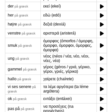
der
εκεί (ekeí)
på græsk
her
εδώ (edó)
på græsk
højre
δεξιά (dexiá)
på græsk
venstre
αριστερά (aristerá)
på græsk
όμορφος (ómorfos / όμορφη,
smuk
όμορφο, όμορφοι, όμορφες,
på græsk
όμορφα)
νέος (néos / νέα, νέο, νέοι,
ung
på græsk
νέες, νέα)
γέρος (géros / γριά, γέρικο,
gammel
på græsk
γέροι, γριές, γέρικα)
hallo
χαίρετε (chaírete)
på græsk
vi ses senere
τα λέμε αργότερα (ta léme
på
argótera)
græsk
ok
εντάξει (entáxei)
på græsk
να προσέχεις (na
pas på
på græsk
prosécheis)