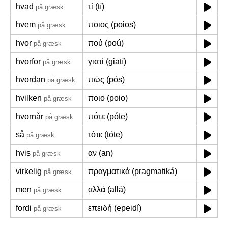
hvad
τί (tí)
på græsk
hvem
ποιος (poios)
på græsk
hvor
πού (poú)
på græsk
hvorfor
γιατί (giatí)
på græsk
hvordan
πώς (pós)
på græsk
hvilken
ποιο (poio)
på græsk
hvornår
πότε (póte)
på græsk
så
τότε (tóte)
på græsk
hvis
αν (an)
på græsk
virkelig
πραγματικά (pragmatiká)
på græsk
men
αλλά (allá)
på græsk
fordi
επειδή (epeidí)
på græsk