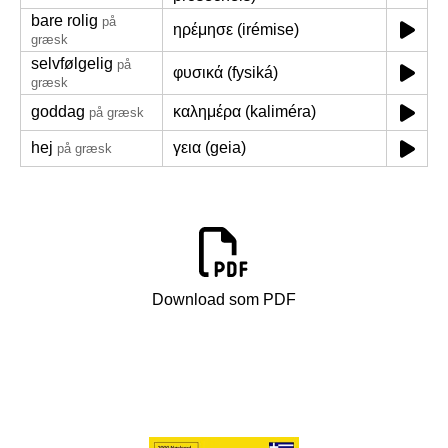
bare rolig
på
ηρέμησε (irémise)
græsk
selvfølgelig
på
φυσικά (fysiká)
græsk
goddag
καλημέρα (kaliméra)
på græsk
hej
γεια (geia)
på græsk
Download som PDF