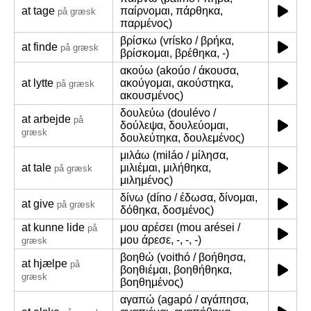
at tage
παίρνομαι, πάρθηκα,
på græsk
παρμένος)
βρίσκω (vrísko / βρήκα,
at finde
på græsk
βρίσκομαι, βρέθηκα, -)
ακούω (akoúo / άκουσα,
at lytte
ακούγομαι, ακούστηκα,
på græsk
ακουσμένος)
δουλεύω (doulévo /
at arbejde
på
δούλεψα, δουλεύομαι,
græsk
δουλεύτηκα, δουλεμένος)
μιλάω (miláo / μίλησα,
at tale
μιλιέμαι, μιλήθηκα,
på græsk
μιλημένος)
δίνω (díno / έδωσα, δίνομαι,
at give
på græsk
δόθηκα, δοσμένος)
at kunne lide
μου αρέσει (mou arései /
på
μου άρεσε, -, -, -)
græsk
βοηθώ (voithó / βοήθησα,
at hjælpe
på
βοηθιέμαι, βοηθήθηκα,
græsk
βοηθημένος)
αγαπώ (agapó / αγάπησα,