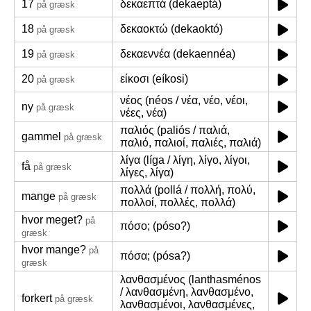
17
δεκαεπτά (dekaeptá)
på græsk
18
δεκαοκτώ (dekaoktó)
på græsk
19
δεκαεννέα (dekaennéa)
på græsk
20
είκοσι (eíkosi)
på græsk
νέος (néos / νέα, νέο, νέοι,
ny
på græsk
νέες, νέα)
παλιός (paliós / παλιά,
gammel
på græsk
παλιό, παλιοί, παλιές, παλιά)
λίγα (líga / λίγη, λίγο, λίγοι,
få
på græsk
λίγες, λίγα)
πολλά (pollá / πολλή, πολύ,
mange
på græsk
πολλοί, πολλές, πολλά)
hvor meget?
på
πόσο; (póso?)
græsk
hvor mange?
på
πόσα; (pósa?)
græsk
λανθασμένος (lanthasménos
/ λανθασμένη, λανθασμένο,
forkert
på græsk
λανθασμένοι, λανθασμένες,