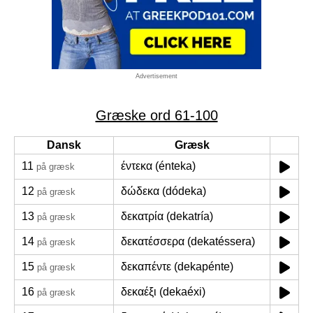
Advertisement
Græske ord 61-100
Dansk
Græsk
11
έντεκα (énteka)
på græsk
12
δώδεκα (dódeka)
på græsk
13
δεκατρία (dekatría)
på græsk
14
δεκατέσσερα (dekatéssera)
på græsk
15
δεκαπέντε (dekapénte)
på græsk
16
δεκαέξι (dekaéxi)
på græsk