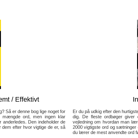
mt / Effektivt
I
g? Så er denne bog lige noget for
Er du på udkig efter den hurtigs
de mængde ord, men ingen klar
dig. De fleste ordbøger give
 anderledes. Den indeholder de
vejledning om hvordan man lær
 dem efter hvor vigtige de er, så
2000 vigtigste ord og sætninger 
du lærer de mest anvendte ord fø