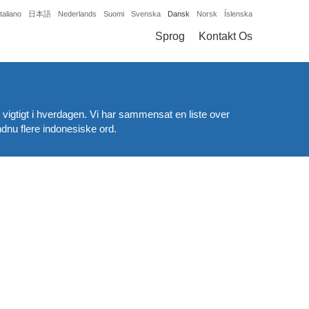
Italiano
日本語
Nederlands
Suomi
Svenska
Dansk
Norsk
Íslenska
Sprog
Kontakt Os
 vigtigt i hverdagen. Vi har sammensat en liste over
dnu flere indonesiske ord.