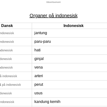
Advertisement
Organer på indonesisk
Dansk
Indonesisk
jantung
indonesisk
paru-paru
indonesisk
hati
ndonesisk
ginjal
ndonesisk
vena
ndonesisk
arteri
å indonesisk
k
perut
på indonesisk
usus
ndonesisk
kandung kemih
indonesisk