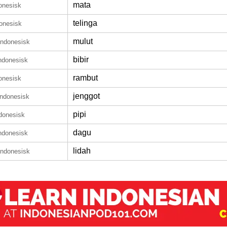
mata
onesisk
telinga
onesisk
mulut
indonesisk
bibir
ndonesisk
rambut
onesisk
jenggot
indonesisk
pipi
donesisk
dagu
ndonesisk
lidah
indonesisk