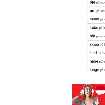
øje
på ind
øre
på ind
mund
på 
læbe
på i
hår
på ind
skæg
på 
kind
på in
hage
på i
tunge
på 