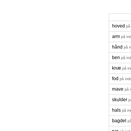
hoved
på
arm
på in
hånd
på i
ben
på in
knæ
på i
fod
på ind
mave
på 
skulder
p
hals
på in
bagdel
p