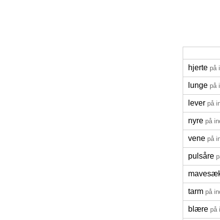
hjerte
på 
lunge
på 
lever
på i
nyre
på i
vene
på i
pulsåre
p
mavesæ
tarm
på i
blære
på 