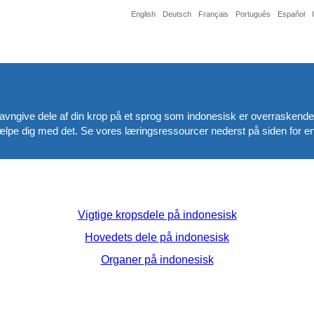
English
Deutsch
Français
Português
Español
 navngive dele af din krop på et sprog som indonesisk er overraskende
ælpe dig med det. Se vores læringsressourcer nederst på siden for en
Vigtige kropsdele på indonesisk
Hovedets dele på indonesisk
Organer på indonesisk