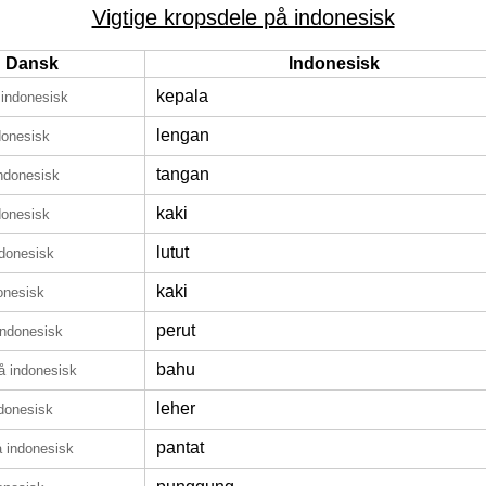
Vigtige kropsdele på indonesisk
Dansk
Indonesisk
kepala
 indonesisk
lengan
donesisk
tangan
ndonesisk
kaki
donesisk
lutut
ndonesisk
kaki
onesisk
perut
indonesisk
bahu
å indonesisk
leher
donesisk
pantat
å indonesisk