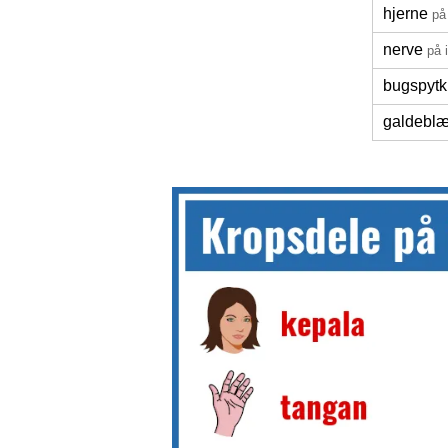
hjerne
på
nerve
på 
bugspytki
galdeblæ