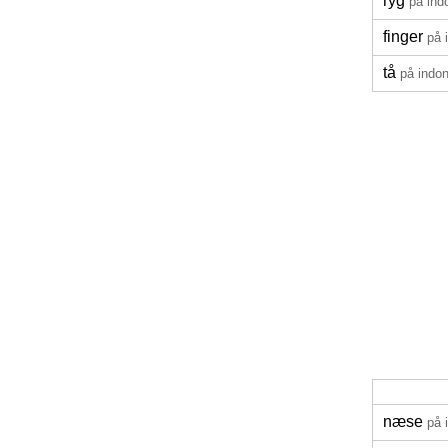
ryg
på ind
finger
på 
tå
på indo
næse
på 