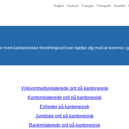
English
Deutsch
Français
Português
Español
 liste med kantonesiske forretningsord kan hjælpe dig med at komme i 
Virksomhedsrelaterede ord på kantonesisk
Kontorrelaterede ord på kantonesisk
Enheder på kantonesisk
Juridiske ord på kantonesisk
Bankrelaterede ord på kantonesisk