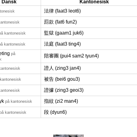
Dansk
Kantonesisk
法律 (faat3 leot6)
tonesisk
罰款 (fat6 fun2)
kantonesisk
監獄 (gaam1 juk6)
på kantonesisk
法庭 (faat3 ting4)
på kantonesisk
ting
på
陪審團 (pui4 sam2 tyun4)
k
證人 (zing3 jan4)
kantonesisk
被告 (bei6 gou3)
kantonesisk
證據 (zing3 geoi3)
kantonesisk
yk
指紋 (zi2 man4)
på kantonesisk
段 (dyun6)
på kantonesisk