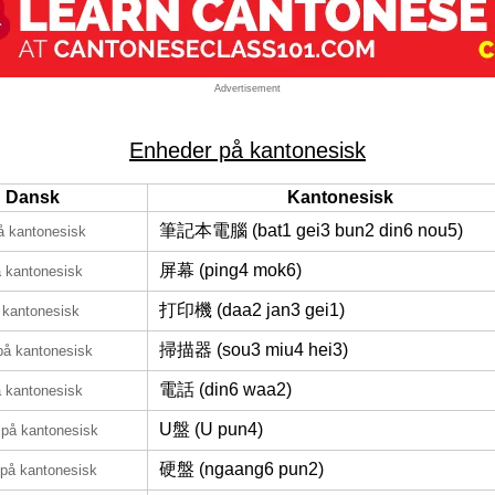
Advertisement
Enheder på kantonesisk
Dansk
Kantonesisk
筆記本電腦 (bat1 gei3 bun2 din6 nou5)
å kantonesisk
屏幕 (ping4 mok6)
 kantonesisk
打印機 (daa2 jan3 gei1)
 kantonesisk
掃描器 (sou3 miu4 hei3)
på kantonesisk
電話 (din6 waa2)
 kantonesisk
U盤 (U pun4)
på kantonesisk
硬盤 (ngaang6 pun2)
på kantonesisk