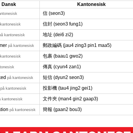
Dansk
Kantonesisk
信 (seon3)
antonesisk
信封 (seon3 fung1)
 kantonesisk
地址 (dei6 zi2)
på kantonesisk
mer
郵政編碼 (jau4 zing3 pin1 maa5)
på kantonesisk
包裹 (baau1 gwo2)
 kantonesisk
傳真 (cyun4 zan1)
tonesisk
ked
短信 (dyun2 seon3)
på kantonesisk
投影機 (tau4 jing2 gei1)
på kantonesisk
文件夾 (man4 gin2 gaap3)
å kantonesisk
tion
簡報 (gaan2 bou3)
på kantonesisk