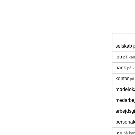
selskab
job
på kan
bank
på k
kontor
på
mødelok
medarbe
arbejdsg
personal
løn
på kan