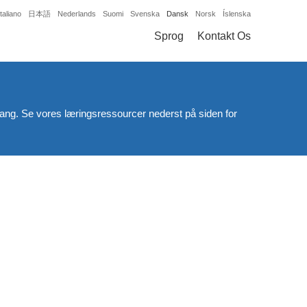
Italiano
日本語
Nederlands
Suomi
Svenska
Dansk
Norsk
Íslenska
Sprog
Kontakt Os
gang. Se vores læringsressourcer nederst på siden for