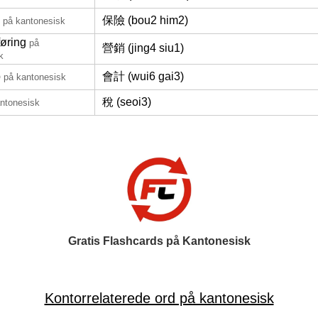
保險 (bou2 him2)
på kantonesisk
øring
på
營銷 (jing4 siu1)
k
b
會計 (wui6 gai3)
på kantonesisk
稅 (seoi3)
ntonesisk
Gratis Flashcards på Kantonesisk
Kontorrelaterede ord på kantonesisk