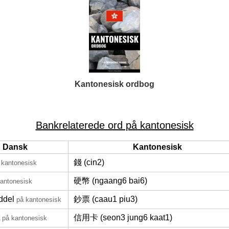
Kantonesisk ordbog
Bankrelaterede ord på kantonesisk
Dansk
Kantonesisk
錢 (cin2)
 kantonesisk
硬幣 (ngaang6 bai6)
kantonesisk
ddel
鈔票 (caau1 piu3)
på kantonesisk
信用卡 (seon3 jung6 kaat1)
på kantonesisk