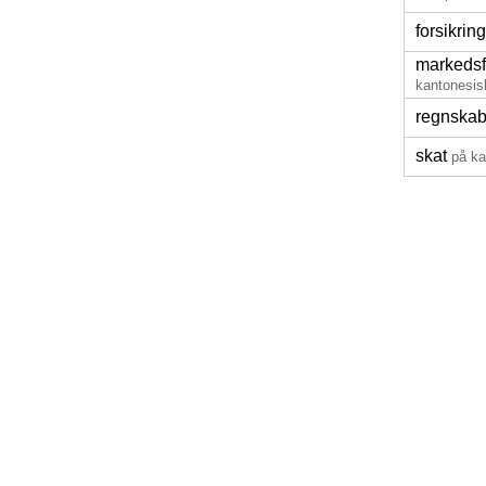
forsikring
markedsf
kantonesis
regnska
skat
på ka