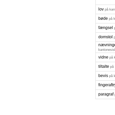
lov
på kan
bøde
på 
fængsel
domstol
nævninge
kantonesis
vidne
på 
tiltalte
på 
bevis
på 
fingeraftr
paragraf