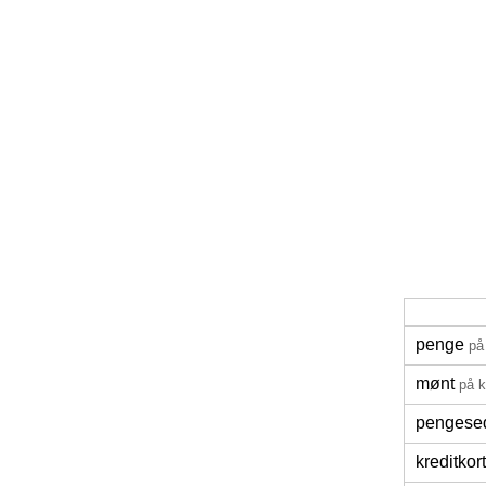
penge
på
mønt
på 
pengese
kreditkort