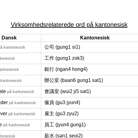
Virksomhedsrelaterede ord på kantonesisk
Dansk
Kantonesisk
公司 (gung1 si1)
på kantonesisk
工作 (gung1 zok3)
tonesisk
銀行 (ngan4 hong4)
antonesisk
辦公室 (baan6 gung1 sat1)
 kantonesisk
ale
會議室 (wui2 ji5 sat1)
på kantonesisk
jder
僱員 (gu3 jyun4)
på kantonesisk
iver
雇主 (gu3 zyu2)
på kantonesisk
e
員工 (jyun4 gung1)
på kantonesisk
薪水 (san1 seoi2)
tonesisk