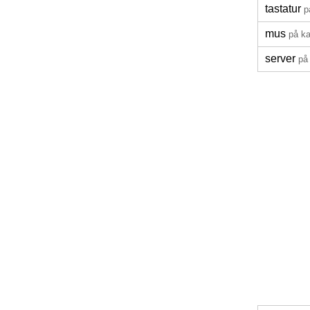
tastatur
p
mus
på k
server
på