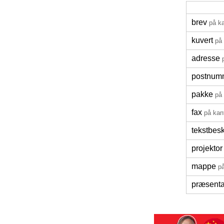
brev
på k
kuvert
på
adresse
postnum
pakke
på
fax
på kan
tekstbes
projektor
mappe
p
præsenta