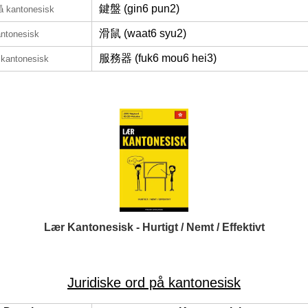
鍵盤 (gin6 pun2)
å kantonesisk
滑鼠 (waat6 syu2)
antonesisk
服務器 (fuk6 mou6 hei3)
 kantonesisk
Lær Kantonesisk - Hurtigt / Nemt / Effektivt
Juridiske ord på kantonesisk