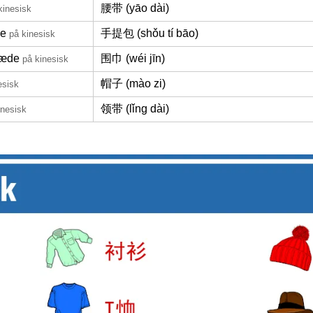
腰带 (yāo dài)
kinesisk
ke
手提包 (shǒu tí bāo)
på kinesisk
læde
围巾 (wéi jīn)
på kinesisk
帽子 (mào zi)
esisk
领带 (lǐng dài)
inesisk