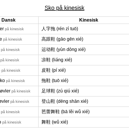
Sko på kinesisk
Dansk
Kinesisk
er
人字拖 (rén zì tuō)
på kinesisk
e
高跟鞋 (gāo gēn xié)
på kinesisk
运动鞋 (yùn dòng xié)
på kinesisk
凉鞋 (liáng xié)
på kinesisk
o
皮鞋 (pí xié)
på kinesisk
ko
拖鞋 (tuō xié)
på kinesisk
øvler
足球鞋 (zú qiú xié)
på kinesisk
øvler
登山鞋 (dēng shān xié)
på kinesisk
芭蕾舞鞋 (bā lěi wǔ xié)
på kinesisk
o
舞鞋 (wǔ xié)
på kinesisk