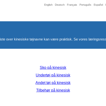
English
Deutsch
Français
Português
Español
iste over kinesiske tøjnavne kan være praktisk. Se vores læringsress
Sko på kinesisk
Undertøj på kinesisk
Andet tøj på kinesisk
Tilbehør på kinesisk