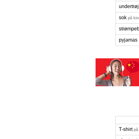
undertrø
sok
på kin
strømpe
pyjamas
T-shirt
på