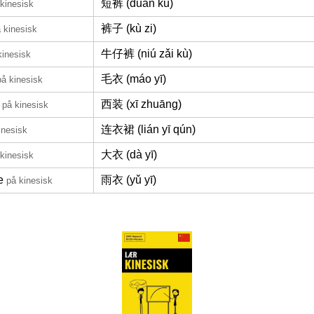
短裤 (duǎn kù)
kinesisk
裤子 (kù zi)
 kinesisk
牛仔裤 (niú zǎi kù)
kinesisk
毛衣 (máo yī)
på kinesisk
西装 (xī zhuāng)
på kinesisk
连衣裙 (lián yī qún)
inesisk
大衣 (dà yī)
kinesisk
e
雨衣 (yǔ yī)
på kinesisk