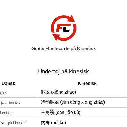
Gratis Flashcards på Kinesisk
Undertøj på kinesisk
Dansk
Kinesisk
胸罩 (xiōng zhào)
sisk
运动胸罩 (yùn dòng xiōng zhào)
på kinesisk
三角裤 (sān jiǎo kù)
kinesisk
ser
内裤 (nèi kù)
på kinesisk