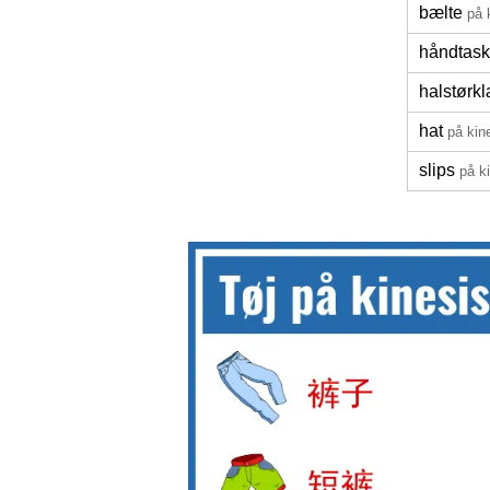
bælte
på 
håndtas
halstørk
hat
på kin
slips
på k