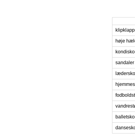
klipklapp
høje hæl
kondisko
sandaler
lædersk
hjemmes
fodboldst
vandrest
balletsko
dansesk