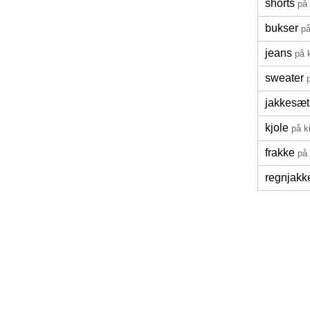
shorts
på 
bukser
på
jeans
på 
sweater
jakkesæt
kjole
på k
frakke
på 
regnjakk