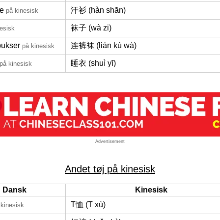
je
汗衫 (hàn shān)
på kinesisk
袜子 (wà zi)
esisk
bukser
连裤袜 (lián kù wà)
på kinesisk
睡衣 (shuì yī)
på kinesisk
Advertisement
Andet tøj på kinesisk
Dansk
Kinesisk
T恤 (T xù)
 kinesisk