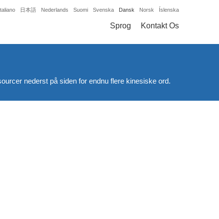
Italiano
日本語
Nederlands
Suomi
Svenska
Dansk
Norsk
Íslenska
Sprog
Kontakt Os
ourcer nederst på siden for endnu flere kinesiske ord.