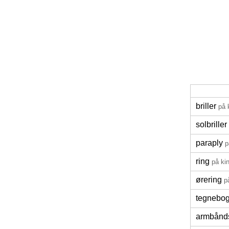
briller
på 
solbriller
paraply
p
ring
på ki
ørering
p
tegnebo
armbånd