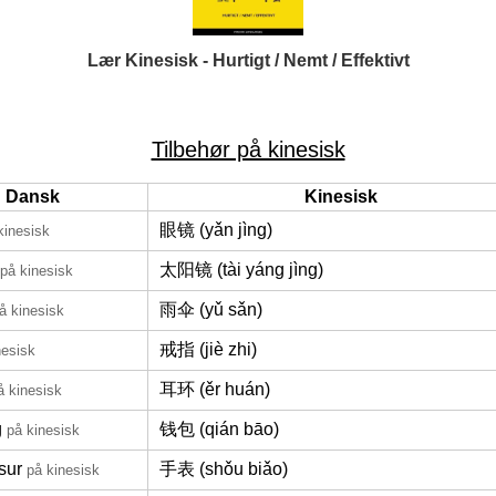
Lær Kinesisk - Hurtigt / Nemt / Effektivt
Tilbehør på kinesisk
Dansk
Kinesisk
眼镜 (yǎn jìng)
kinesisk
太阳镜 (tài yáng jìng)
på kinesisk
雨伞 (yǔ sǎn)
å kinesisk
戒指 (jiè zhi)
nesisk
耳环 (ěr huán)
å kinesisk
g
钱包 (qián bāo)
på kinesisk
sur
手表 (shǒu biǎo)
på kinesisk