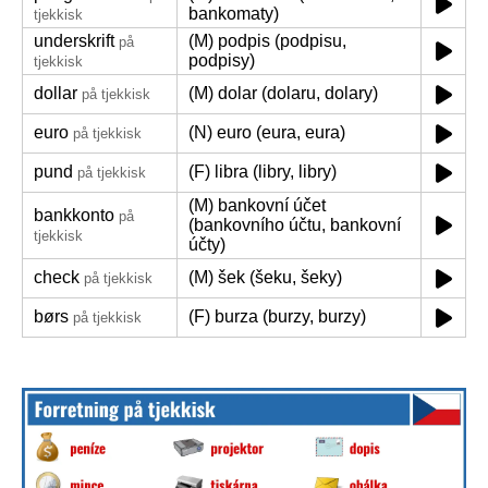
bankomaty)
tjekkisk
underskrift
(M) podpis (podpisu,
på
podpisy)
tjekkisk
dollar
(M) dolar (dolaru, dolary)
på tjekkisk
euro
(N) euro (eura, eura)
på tjekkisk
pund
(F) libra (libry, libry)
på tjekkisk
(M) bankovní účet
bankkonto
på
(bankovního účtu, bankovní
tjekkisk
účty)
check
(M) šek (šeku, šeky)
på tjekkisk
børs
(F) burza (burzy, burzy)
på tjekkisk