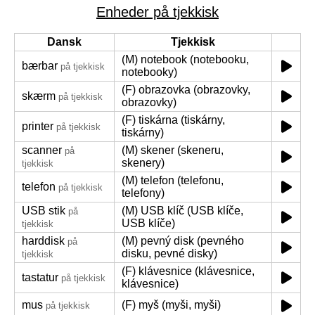
Enheder på tjekkisk
Dansk
Tjekkisk
(M) notebook (notebooku,
bærbar
på tjekkisk
notebooky)
(F) obrazovka (obrazovky,
skærm
på tjekkisk
obrazovky)
(F) tiskárna (tiskárny,
printer
på tjekkisk
tiskárny)
scanner
(M) skener (skeneru,
på
skenery)
tjekkisk
(M) telefon (telefonu,
telefon
på tjekkisk
telefony)
USB stik
(M) USB klíč (USB klíče,
på
USB klíče)
tjekkisk
harddisk
(M) pevný disk (pevného
på
disku, pevné disky)
tjekkisk
(F) klávesnice (klávesnice,
tastatur
på tjekkisk
klávesnice)
mus
(F) myš (myši, myši)
på tjekkisk