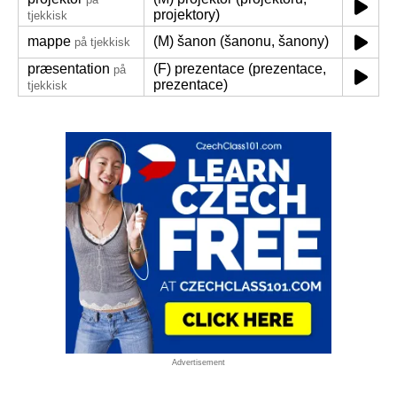
projektory)
tjekkisk
mappe
(M) šanon (šanonu, šanony)
på tjekkisk
præsentation
(F) prezentace (prezentace,
på
prezentace)
tjekkisk
Advertisement