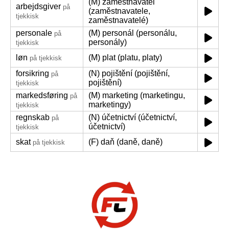
(M) zaměstnavatel
arbejdsgiver
på
(zaměstnavatele,
tjekkisk
zaměstnavatelé)
personale
(M) personál (personálu,
på
personály)
tjekkisk
løn
(M) plat (platu, platy)
på tjekkisk
forsikring
(N) pojištění (pojištění,
på
pojištění)
tjekkisk
markedsføring
(M) marketing (marketingu,
på
marketingy)
tjekkisk
regnskab
(N) účetnictví (účetnictví,
på
účetnictví)
tjekkisk
skat
(F) daň (daně, daně)
på tjekkisk