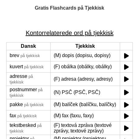
Gratis Flashcards på Tjekkisk
Kontorrelaterede ord på tjekkisk
Dansk
Tjekkisk
brev
(M) dopis (dopisu, dopisy)
på tjekkisk
kuvert
(F) obálka (obálky, obálky)
på tjekkisk
adresse
på
(F) adresa (adresy, adresy)
tjekkisk
postnummer
på
(N) PSČ (PSČ, PSČ)
tjekkisk
pakke
(M) balíček (balíčku, balíčky)
på tjekkisk
fax
(M) fax (faxu, faxy)
på tjekkisk
tekstbesked
(F) textová zpráva (textové
på
zprávy, textové zprávy)
tjekkisk
projektor
(M) projektor (projektoru,
på