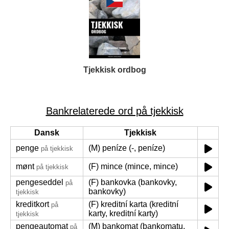
Tjekkisk ordbog
Bankrelaterede ord på tjekkisk
Dansk
Tjekkisk
penge
(M) peníze (-, peníze)
på tjekkisk
mønt
(F) mince (mince, mince)
på tjekkisk
pengeseddel
(F) bankovka (bankovky,
på
bankovky)
tjekkisk
kreditkort
(F) kreditní karta (kreditní
på
karty, kreditní karty)
tjekkisk
pengeautomat
(M) bankomat (bankomatu,
på