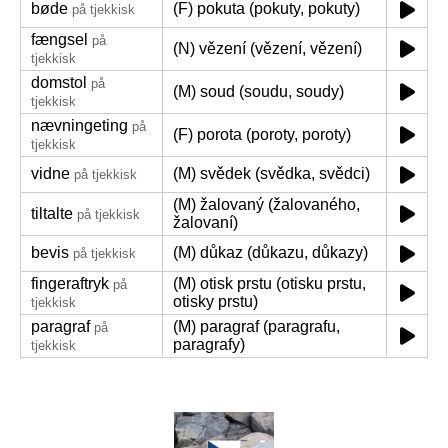
bøde
(F) pokuta (pokuty, pokuty)
på tjekkisk
fængsel
på
(N) vězení (vězení, vězení)
tjekkisk
domstol
på
(M) soud (soudu, soudy)
tjekkisk
nævningeting
på
(F) porota (poroty, poroty)
tjekkisk
vidne
(M) svědek (svědka, svědci)
på tjekkisk
(M) žalovaný (žalovaného,
tiltalte
på tjekkisk
žalovaní)
bevis
(M) důkaz (důkazu, důkazy)
på tjekkisk
fingeraftryk
(M) otisk prstu (otisku prstu,
på
otisky prstu)
tjekkisk
paragraf
(M) paragraf (paragrafu,
på
paragrafy)
tjekkisk