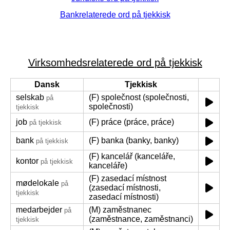
Bankrelaterede ord på tjekkisk
Virksomhedsrelaterede ord på tjekkisk
Dansk
Tjekkisk
selskab
(F) společnost (společnosti,
på
společnosti)
tjekkisk
job
(F) práce (práce, práce)
på tjekkisk
bank
(F) banka (banky, banky)
på tjekkisk
(F) kancelář (kanceláře,
kontor
på tjekkisk
kanceláře)
(F) zasedací místnost
mødelokale
på
(zasedací místnosti,
tjekkisk
zasedací místnosti)
medarbejder
(M) zaměstnanec
på
(zaměstnance, zaměstnanci)
tjekkisk