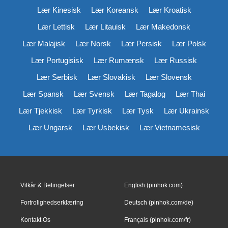
Lær Kinesisk
Lær Koreansk
Lær Kroatisk
Lær Lettisk
Lær Litauisk
Lær Makedonsk
Lær Malajisk
Lær Norsk
Lær Persisk
Lær Polsk
Lær Portugisisk
Lær Rumænsk
Lær Russisk
Lær Serbisk
Lær Slovakisk
Lær Slovensk
Lær Spansk
Lær Svensk
Lær Tagalog
Lær Thai
Lær Tjekkisk
Lær Tyrkisk
Lær Tysk
Lær Ukrainsk
Lær Ungarsk
Lær Usbekisk
Lær Vietnamesisk
Vilkår & Betingelser
English (pinhok.com)
Fortrolighedserklæring
Deutsch (pinhok.com/de)
Kontakt Os
Français (pinhok.com/fr)