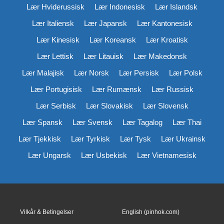
Lær Hviderussisk
Lær Indonesisk
Lær Islandsk
Lær Italiensk
Lær Japansk
Lær Kantonesisk
Lær Kinesisk
Lær Koreansk
Lær Kroatisk
Lær Lettisk
Lær Litauisk
Lær Makedonsk
Lær Malajisk
Lær Norsk
Lær Persisk
Lær Polsk
Lær Portugisisk
Lær Rumænsk
Lær Russisk
Lær Serbisk
Lær Slovakisk
Lær Slovensk
Lær Spansk
Lær Svensk
Lær Tagalog
Lær Thai
Lær Tjekkisk
Lær Tyrkisk
Lær Tysk
Lær Ukrainsk
Lær Ungarsk
Lær Usbekisk
Lær Vietnamesisk
Vilkår & Betingelser
English (pinhok.com)