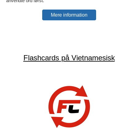
anvendte ord først.
Mere information
Flashcards på Vietnamesisk