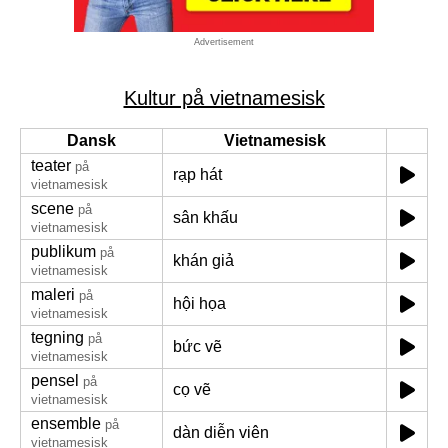
Advertisement
Kultur på vietnamesisk
Dansk
Vietnamesisk
teater
på
rạp hát
vietnamesisk
scene
på
sân khấu
vietnamesisk
publikum
på
khán giả
vietnamesisk
maleri
på
hội họa
vietnamesisk
tegning
på
bức vẽ
vietnamesisk
pensel
på
cọ vẽ
vietnamesisk
ensemble
på
dàn diễn viên
vietnamesisk