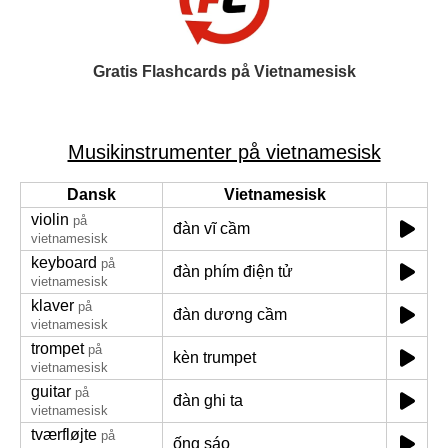
Gratis Flashcards på Vietnamesisk
Musikinstrumenter på vietnamesisk
Dansk
Vietnamesisk
violin
på
đàn vĩ cầm
vietnamesisk
keyboard
på
đàn phím điện tử
vietnamesisk
klaver
på
đàn dương cầm
vietnamesisk
trompet
på
kèn trumpet
vietnamesisk
guitar
på
đàn ghi ta
vietnamesisk
tværfløjte
på
ống sáo