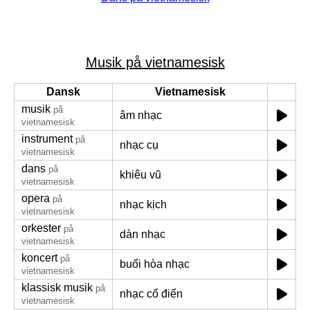
Musik på vietnamesisk
Dansk
Vietnamesisk
musik
på
âm nhạc
vietnamesisk
instrument
på
nhạc cụ
vietnamesisk
dans
på
khiêu vũ
vietnamesisk
opera
på
nhạc kịch
vietnamesisk
orkester
på
dàn nhạc
vietnamesisk
koncert
på
buổi hòa nhạc
vietnamesisk
klassisk musik
på
nhạc cổ điển
vietnamesisk