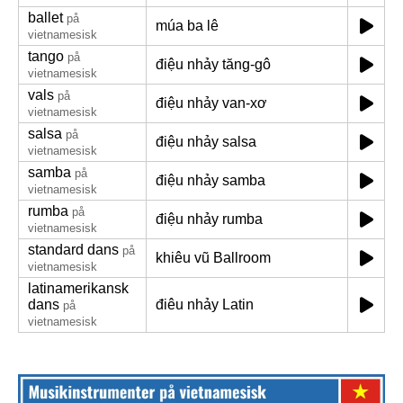
ballet
på
múa ba lê
vietnamesisk
tango
på
điệu nhảy tăng-gô
vietnamesisk
vals
på
điệu nhảy van-xơ
vietnamesisk
salsa
på
điệu nhảy salsa
vietnamesisk
samba
på
điệu nhảy samba
vietnamesisk
rumba
på
điệu nhảy rumba
vietnamesisk
standard dans
på
khiêu vũ Ballroom
vietnamesisk
latinamerikansk
dans
điêu nhảy Latin
på
vietnamesisk