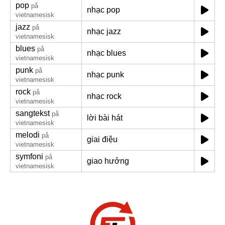
pop
på
nhạc pop
vietnamesisk
jazz
på
nhạc jazz
vietnamesisk
blues
på
nhạc blues
vietnamesisk
punk
på
nhạc punk
vietnamesisk
rock
på
nhạc rock
vietnamesisk
sangtekst
på
lời bài hát
vietnamesisk
melodi
på
giai điệu
vietnamesisk
symfoni
på
giao hưởng
vietnamesisk