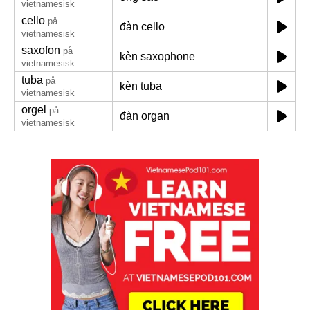
vietnamesisk
cello
på
đàn cello
vietnamesisk
saxofon
på
kèn saxophone
vietnamesisk
tuba
på
kèn tuba
vietnamesisk
orgel
på
đàn organ
vietnamesisk