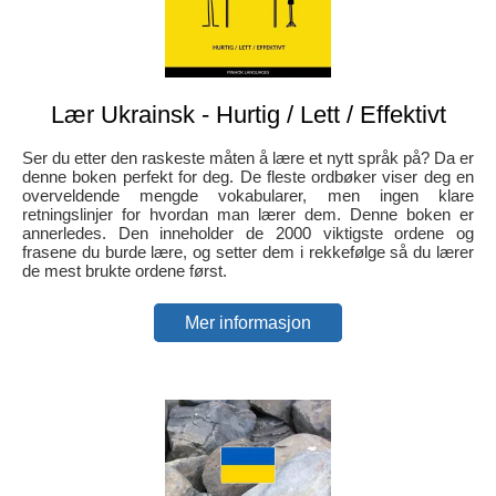
Lær Ukrainsk - Hurtig / Lett / Effektivt
Ser du etter den raskeste måten å lære et nytt språk på? Da er
denne boken perfekt for deg. De fleste ordbøker viser deg en
overveldende mengde vokabularer, men ingen klare
retningslinjer for hvordan man lærer dem. Denne boken er
annerledes. Den inneholder de 2000 viktigste ordene og
frasene du burde lære, og setter dem i rekkefølge så du lærer
de mest brukte ordene først.
Mer informasjon