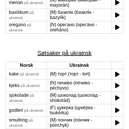
merian
på ukrainsk
mayorán)
basilikum
(M) базилік (базилі́к -
på
bazylík)
ukrainsk
oregano
(N) орегано (орега́но -
på
oreháno)
ukrainsk
Søtsaker på ukrainsk
Norsk
Ukrainsk
kake
(M) торт (торт - tort)
på ukrainsk
(N) печиво (пе́чиво -
kjeks
på ukrainsk
péchyvo)
sjokolade
(M) шоколад (шокола́д -
på
shokolád)
ukrainsk
(F) цукерка (цуке́рка -
godteri
på ukrainsk
tsukérka)
smultring
(M) пончик (по́нчик -
på
pónchyk)
ukrainsk