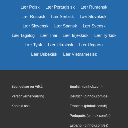
Lær Polsk
Lær Portugisisk
Lær Rumensk
Lær Russisk
Lær Serbisk
Lær Slovakisk
Lær Slovensk
Lær Spansk
Lær Svensk
Lær Tagalog
Lær Thai
Lær Tsjekkisk
Lær Tyrkisk
Lær Tysk
Lær Ukrainsk
Lær Ungarsk
Lær Usbekisk
Lær Vietnamesisk
Betingelser og Vilkår
English (pinhok.com)
Personvernerklæring
Deutsch (pinhok.com/de)
Kontakt oss
Français (pinhok.com/fr)
Português (pinhok.com/pt)
Español (pinhok.com/es)