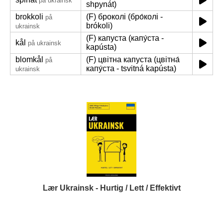
på ukrainsk
shpynát)
brokkoli
(F) броколі (бро́колі -
på
brókoli)
ukrainsk
(F) капуста (капу́ста -
kål
på ukrainsk
kapústa)
blomkål
(F) цвітна капуста (цвітна́
på
капу́ста - tsvitná kapústa)
ukrainsk
Lær Ukrainsk - Hurtig / Lett / Effektivt