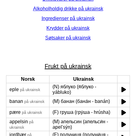
Alkoholholdig drikke på ukrainsk
Ingredienser på ukrainsk
Krydder på ukrainsk
Søtsaker på ukrainsk
Frukt på ukrainsk
Norsk
Ukrainsk
(N) яблуко (я́блуко -
eple
på ukrainsk
yábluko)
banan
(M) банан (бана́н - banán)
på ukrainsk
pære
(F) груша (гру́ша - hrúsha)
på ukrainsk
appelsin
(M) апельсин (апельси́н -
på
apelʹsýn)
ukrainsk
jordbær
(F) полуниця (полуни́ця -
på