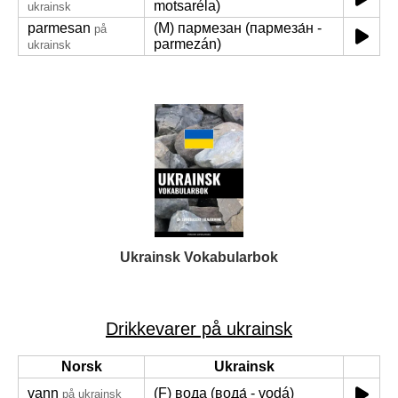
motsaréla)
ukrainsk
parmesan
(M) пармезан (пармеза́н -
på
parmezán)
ukrainsk
Ukrainsk Vokabularbok
Drikkevarer på ukrainsk
Norsk
Ukrainsk
vann
(F) вода (вода́ - vodá)
på ukrainsk