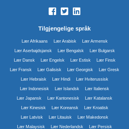
Tilgjengelige språk
Lær Afrikaans
Lær Arabisk
Lær Armensk
Lær Aserbajdsjansk
Lær Bengalsk
Lær Bulgarsk
Lær Dansk
Lær Engelsk
Lær Estisk
Lær Finsk
Lær Fransk
Lær Galisisk
Lær Georgisk
Lær Gresk
Lær Hebraisk
Lær Hindi
Lær Hviterussisk
Lær Indonesisk
Lær Islandsk
Lær Italiensk
Lær Japansk
Lær Kantonesisk
Lær Katalansk
Lær Kinesisk
Lær Koreansk
Lær Kroatisk
Lær Latvisk
Lær Litauisk
Lær Makedonsk
Lær Malaysisk
Lær Nederlandsk
Lær Persisk