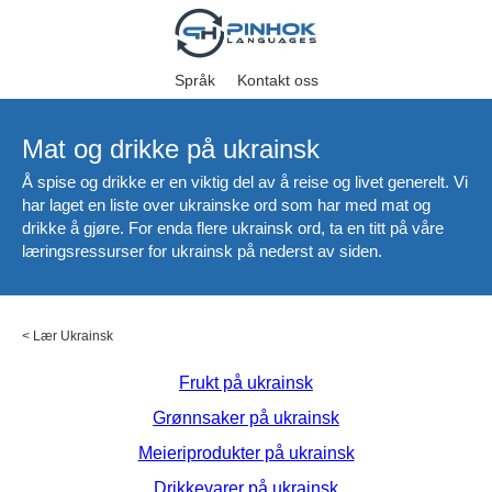
Språk
Kontakt oss
Mat og drikke på ukrainsk
Å spise og drikke er en viktig del av å reise og livet generelt. Vi
har laget en liste over ukrainske ord som har med mat og
drikke å gjøre. For enda flere ukrainsk ord, ta en titt på våre
læringsressurser for ukrainsk på nederst av siden.
<
Lær Ukrainsk
Frukt på ukrainsk
Grønnsaker på ukrainsk
Meieriprodukter på ukrainsk
Drikkevarer på ukrainsk