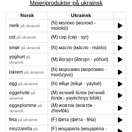
Meieriprodukter på ukrainsk
Norsk
Ukrainsk
(N) молоко (молоко́ -
melk
på ukrainsk
molokó)
ost
(M) сир (сир - syr)
på ukrainsk
smør
(N) масло (ма́сло - máslo)
på ukrainsk
yoghurt
på
(M) йогурт (йо́гурт - yóhurt)
ukrainsk
(N) морозиво (моро́зиво -
iskrem
på ukrainsk
morózyvo)
egg
(N) яйце (яйце́ - yaytsé)
på ukrainsk
eggehvite
(M) яєчний білок (яє́чний
på
біло́к - yayéchnyy bilók)
ukrainsk
eggeplomme
(M) жовток (жовто́к -
på
zhovtók)
ukrainsk
feta
(F) фета (фе́та - féta)
på ukrainsk
mozzarella
(F) моцарела (моцаре́ла -
på