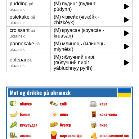
pudding
(M) пудинг (пу́динг -
på
púdynh)
ukrainsk
ostekake
(M) чізкейк (чізке́йк -
på
chizkéyk)
ukrainsk
croissant
(M) круасан (круаса́н -
på
kruasán)
ukrainsk
pannekake
(M) млинець (млине́ць -
på
mlynétsʹ)
ukrainsk
(M) яблучний пиріг
eplepai
på
(я́блучний пирі́г -
ukrainsk
yábluchnyy pyríh)