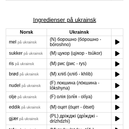
Ingredienser på ukrainsk
Norsk
Ukrainsk
(N) борошно (бо́рошно -
mel
på ukrainsk
bóroshno)
sukker
(M) цукор (цу́кор - tsúkor)
på ukrainsk
ris
(M) рис (рис - rys)
på ukrainsk
brød
(M) хліб (хліб - khlib)
på ukrainsk
(F) локшина (ло́кшина -
nudel
på ukrainsk
lókshyna)
olje
(F) олія (олі́я - olíya)
på ukrainsk
eddik
(M) оцет (о́цет - ótset)
på ukrainsk
(PL) дріжджі (дрі́жджі -
gjær
på ukrainsk
drízhdzhi)