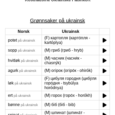
Grønnsaker på ukrainsk
Norsk
Ukrainsk
(F) картопля (карто́пля -
potet
på ukrainsk
kartóplya)
sopp
(M) гриб (гриб - hryb)
på ukrainsk
(M) часник (часни́к -
hvitløk
på ukrainsk
chasnýk)
agurk
(M) огірок (огіро́к - ohirók)
på ukrainsk
(F) цибуля городня (цибу́ля
løk
горо́дня - tsybúlya
på ukrainsk
horódnya)
ert
(M) горох (горо́х - horókh)
på ukrainsk
bønne
(M) біб (біб - bib)
på ukrainsk
(M) шпинат (шпина́т -
spinat