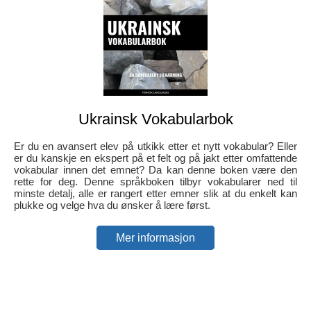
Ukrainsk Vokabularbok
Er du en avansert elev på utkikk etter et nytt vokabular? Eller
er du kanskje en ekspert på et felt og på jakt etter omfattende
vokabular innen det emnet? Da kan denne boken være den
rette for deg. Denne språkboken tilbyr vokabularer ned til
minste detalj, alle er rangert etter emner slik at du enkelt kan
plukke og velge hva du ønsker å lære først.
Mer informasjon