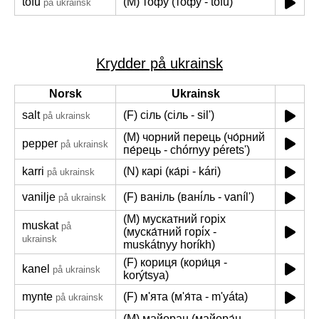
tofu
(M) тофу (то́фу - tófu)
på ukrainsk
Krydder på ukrainsk
Norsk
Ukrainsk
salt
(F) сіль (сіль - silʹ)
på ukrainsk
(M) чорний перець (чо́рний
pepper
på ukrainsk
пе́рець - chórnyy péretsʹ)
karri
(N) карі (ка́рі - kári)
på ukrainsk
vanilje
(F) ваніль (вані́ль - vanílʹ)
på ukrainsk
(M) мускатний горіх
muskat
på
(муска́тний горі́х -
ukrainsk
muskátnyy horíkh)
(F) кориця (кори́ця -
kanel
på ukrainsk
korýtsya)
mynte
(F) м'ята (м'я́та - m'yáta)
på ukrainsk
(M) майоран (майора́н -