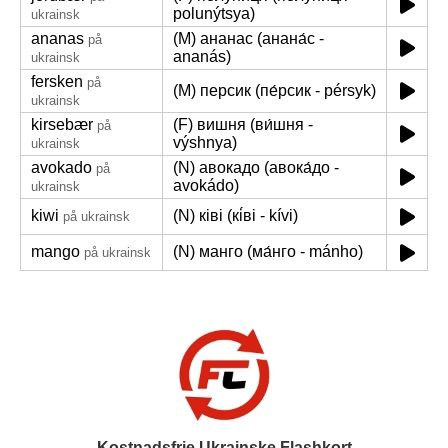
polunýtsya)
ukrainsk
ananas
(M) ананас (анана́с -
på
ananás)
ukrainsk
fersken
på
(M) персик (пе́рсик - pérsyk)
ukrainsk
kirsebær
(F) вишня (ви́шня -
på
výshnya)
ukrainsk
avokado
(N) авокадо (авока́до -
på
avokádo)
ukrainsk
kiwi
(N) ківі (кі́ві - kívi)
på ukrainsk
mango
(N) манго (ма́нго - mánho)
på ukrainsk
Kostnadsfrie Ukrainske Flashkort