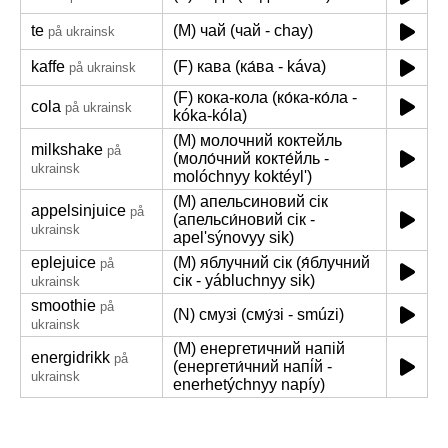
te
(M) чай (чай - chay)
på ukrainsk
kaffe
(F) кава (ка́ва - káva)
på ukrainsk
(F) кока-кола (ко́ка-ко́ла -
cola
på ukrainsk
kóka-kóla)
(M) молочний коктейль
milkshake
på
(моло́чний кокте́йль -
ukrainsk
molóchnyy koktéylʹ)
(M) апельсиновий сік
appelsinjuice
på
(апельси́новий сік -
ukrainsk
apelʹsýnovyy sik)
eplejuice
(M) яблучний сік (я́блучний
på
сік - yábluchnyy sik)
ukrainsk
smoothie
på
(N) смузі (сму́зі - smúzi)
ukrainsk
(M) енергетичний напій
energidrikk
på
(енергети́чний напі́й -
ukrainsk
enerhetýchnyy napíy)