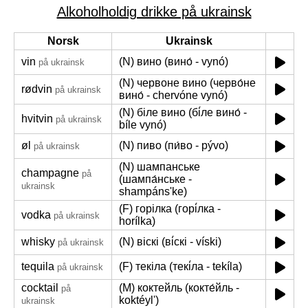
Alkoholholdig drikke på ukrainsk
Norsk
Ukrainsk
vin
(N) вино (вино́ - vynó)
på ukrainsk
(N) червоне вино (черво́не
rødvin
på ukrainsk
вино́ - chervóne vynó)
(N) біле вино (бі́ле вино́ -
hvitvin
på ukrainsk
bíle vynó)
øl
(N) пиво (пи́во - pývo)
på ukrainsk
(N) шампанське
champagne
på
(шампа́нське -
ukrainsk
shampánsʹke)
(F) горілка (горі́лка -
vodka
på ukrainsk
horílka)
whisky
(N) віскі (ві́скі - víski)
på ukrainsk
tequila
(F) текіла (текі́ла - tekíla)
på ukrainsk
cocktail
(M) коктейль (кокте́йль -
på
koktéylʹ)
ukrainsk