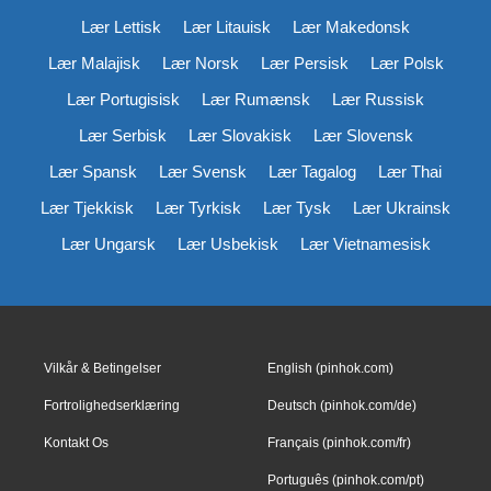
Lær Lettisk
Lær Litauisk
Lær Makedonsk
Lær Malajisk
Lær Norsk
Lær Persisk
Lær Polsk
Lær Portugisisk
Lær Rumænsk
Lær Russisk
Lær Serbisk
Lær Slovakisk
Lær Slovensk
Lær Spansk
Lær Svensk
Lær Tagalog
Lær Thai
Lær Tjekkisk
Lær Tyrkisk
Lær Tysk
Lær Ukrainsk
Lær Ungarsk
Lær Usbekisk
Lær Vietnamesisk
Vilkår & Betingelser
English (pinhok.com)
Fortrolighedserklæring
Deutsch (pinhok.com/de)
Kontakt Os
Français (pinhok.com/fr)
Português (pinhok.com/pt)