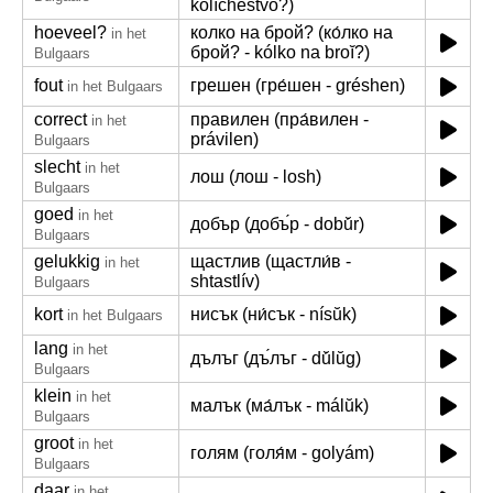
kolíchestvo?)
hoeveel?
колко на брой? (ко́лко на
in het
брой? - kólko na broĭ?)
Bulgaars
fout
грешен (гре́шен - gréshen)
in het Bulgaars
correct
правилен (пра́вилен -
in het
právilen)
Bulgaars
slecht
in het
лош (лош - losh)
Bulgaars
goed
in het
добър (добъ́р - dobŭ́r)
Bulgaars
gelukkig
щастлив (щастли́в -
in het
shtastlív)
Bulgaars
kort
нисък (ни́сък - nísŭk)
in het Bulgaars
lang
in het
дълъг (дъ́лъг - dŭ́lŭg)
Bulgaars
klein
in het
малък (ма́лък - málŭk)
Bulgaars
groot
in het
голям (голя́м - golyám)
Bulgaars
daar
in het