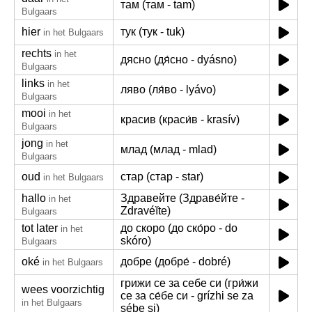
там (там - tam)
Bulgaars
hier
тук (тук - tuk)
in het Bulgaars
rechts
in het
дясно (дя́сно - dyásno)
Bulgaars
links
in het
ляво (ля́во - lyávo)
Bulgaars
mooi
in het
красив (краси́в - krasív)
Bulgaars
jong
in het
млад (млад - mlad)
Bulgaars
oud
стар (стар - star)
in het Bulgaars
hallo
Здравейте (Здраве́йте -
in het
Zdravéĭte)
Bulgaars
tot later
до скоро (до ско́ро - do
in het
skóro)
Bulgaars
oké
добре (добре́ - dobré)
in het Bulgaars
грижи се за себе си (гри́жи
wees voorzichtig
се за се́бе си - grízhi se za
in het Bulgaars
sébe si)