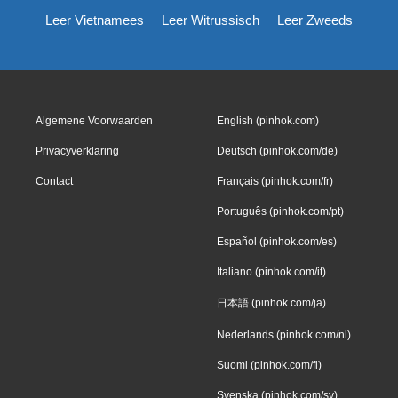
Leer Vietnamees
Leer Witrussisch
Leer Zweeds
Algemene Voorwaarden
English (pinhok.com)
Privacyverklaring
Deutsch (pinhok.com/de)
Contact
Français (pinhok.com/fr)
Português (pinhok.com/pt)
Español (pinhok.com/es)
Italiano (pinhok.com/it)
日本語 (pinhok.com/ja)
Nederlands (pinhok.com/nl)
Suomi (pinhok.com/fi)
Svenska (pinhok.com/sv)