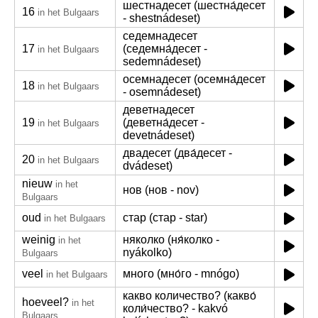
шестнадесет (шестна́десет
16
in het Bulgaars
- shestnádeset)
седемнадесет
17
(седемна́десет -
in het Bulgaars
sedemnádeset)
осемнадесет (осемна́десет
18
in het Bulgaars
- osemnádeset)
деветнадесет
19
(деветна́десет -
in het Bulgaars
devetnádeset)
двадесет (два́десет -
20
in het Bulgaars
dvádeset)
nieuw
in het
нов (нов - nov)
Bulgaars
oud
стар (стар - star)
in het Bulgaars
weinig
няколко (ня́колко -
in het
nyákolko)
Bulgaars
veel
много (мно́го - mnógo)
in het Bulgaars
какво количество? (какво́
hoeveel?
in het
коли́чество? - kakvó
Bulgaars