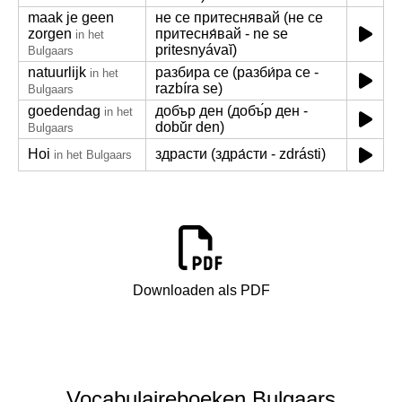
maak je geen
не се притеснявай (не се
zorgen
притесня́вай - ne se
in het
pritesnyávaĭ)
Bulgaars
natuurlijk
разбира се (разби́ра се -
in het
razbíra se)
Bulgaars
goedendag
добър ден (добъ́р ден -
in het
dobŭ́r den)
Bulgaars
Hoi
здрасти (здра́сти - zdrásti)
in het Bulgaars
Downloaden als PDF
Vocabulaireboeken Bulgaars