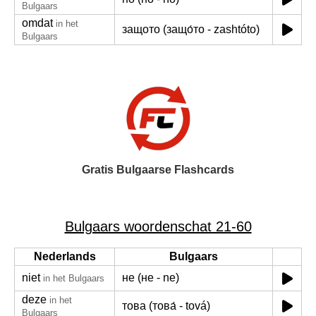
Bulgaars
omdat
in het
защото (защо́то - zashtóto)
Bulgaars
Gratis Bulgaarse Flashcards
Bulgaars woordenschat 21-60
Nederlands
Bulgaars
niet
не (не - ne)
in het Bulgaars
deze
in het
това (това́ - tová)
Bulgaars