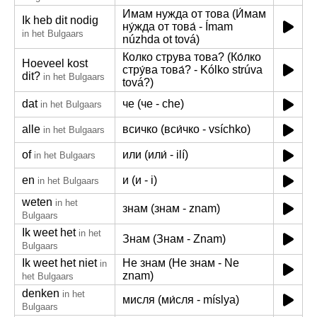
Имам нужда от това (И́мам
Ik heb dit nodig
ну́жда от това́ - Ímam
in het Bulgaars
núzhda ot tová)
Колко струва това? (Ко́лко
Hoeveel kost
стру́ва това́? - Kólko strúva
dit?
in het Bulgaars
tová?)
dat
че (че - che)
in het Bulgaars
alle
всичко (вси́чко - vsíchko)
in het Bulgaars
of
или (или́ - ilí)
in het Bulgaars
en
и (и - i)
in het Bulgaars
weten
in het
знам (знам - znam)
Bulgaars
Ik weet het
in het
Знам (Знам - Znam)
Bulgaars
Ik weet het niet
Не знам (Не знам - Ne
in
znam)
het Bulgaars
denken
in het
мисля (ми́сля - míslya)
Bulgaars