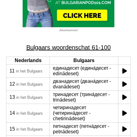
Advertisement
Bulgaars woordenschat 61-100
Nederlands
Bulgaars
единадесет (едина́десет -
11
in het Bulgaars
edinádeset)
дванадесет (двана́десет -
12
in het Bulgaars
dvanádeset)
тринадесет (трина́десет -
13
in het Bulgaars
trinádeset)
четиринадесет
14
(четирина́десет -
in het Bulgaars
chetirinádeset)
петнадесет (петна́десет -
15
in het Bulgaars
petnádeset)