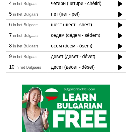
4
четири (че́тири - chétiri)
in het Bulgaars
5
пет (пет - pet)
in het Bulgaars
6
шест (шест - shest)
in het Bulgaars
7
седем (се́дем - sédem)
in het Bulgaars
8
осем (о́сем - ósem)
in het Bulgaars
9
девет (де́вет - dévet)
in het Bulgaars
10
десет (де́сет - déset)
in het Bulgaars