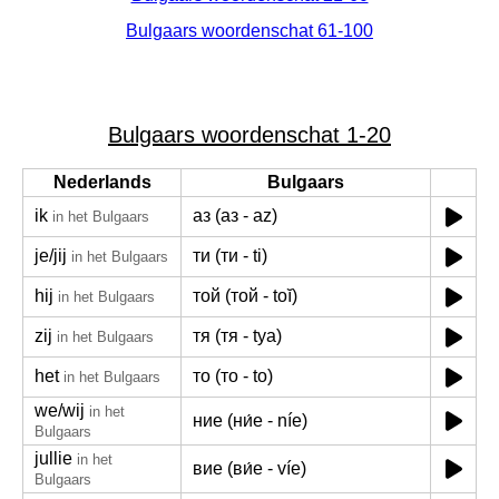
Bulgaars woordenschat 61-100
Bulgaars woordenschat 1-20
Nederlands
Bulgaars
ik
аз (аз - az)
in het Bulgaars
je/
jij
ти (ти - ti)
in het Bulgaars
hij
той (той - toĭ)
in het Bulgaars
zij
тя (тя - tya)
in het Bulgaars
het
то (то - to)
in het Bulgaars
we/
wij
in het
ние (ни́е - níe)
Bulgaars
jullie
in het
вие (ви́е - víe)
Bulgaars