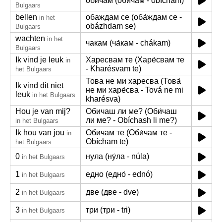
обичам (оби́чам - obícham)
Bulgaars
bellen
обаждам се (оба́ждам се -
in het
obázhdam se)
Bulgaars
wachten
in het
чакам (ча́кам - chákam)
Bulgaars
Ik vind je leuk
Харесвам те (Харе́свам те
in
- Kharésvam te)
het Bulgaars
Това не ми харесва (Това́
Ik vind dit niet
не ми харе́сва - Tová ne mi
leuk
in het Bulgaars
kharésva)
Hou je van mij?
Обичаш ли ме? (Оби́чаш
ли ме? - Obíchash li me?)
in het Bulgaars
Ik hou van jou
Обичам те (Оби́чам те -
in
Obícham te)
het Bulgaars
0
нула (ну́ла - núla)
in het Bulgaars
1
едно (едно́ - ednó)
in het Bulgaars
2
две (две - dve)
in het Bulgaars
3
три (три - tri)
in het Bulgaars