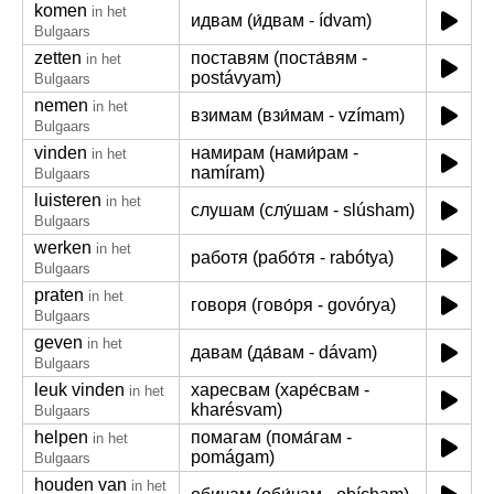
komen
in het
идвам (и́двам - ídvam)
Bulgaars
zetten
поставям (поста́вям -
in het
postávyam)
Bulgaars
nemen
in het
взимам (взи́мам - vzímam)
Bulgaars
vinden
намирам (нами́рам -
in het
namíram)
Bulgaars
luisteren
in het
слушам (слу́шам - slúsham)
Bulgaars
werken
in het
работя (рабо́тя - rabótya)
Bulgaars
praten
in het
говоря (гово́ря - govórya)
Bulgaars
geven
in het
давам (да́вам - dávam)
Bulgaars
leuk vinden
харесвам (харе́свам -
in het
kharésvam)
Bulgaars
helpen
помагам (пома́гам -
in het
pomágam)
Bulgaars
houden van
in het