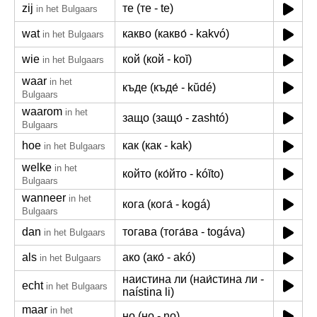
zij
те (те - te)
in het Bulgaars
wat
какво (какво́ - kakvó)
in het Bulgaars
wie
кой (кой - koĭ)
in het Bulgaars
waar
in het
къде (къде́ - kŭdé)
Bulgaars
waarom
in het
защо (защо́ - zashtó)
Bulgaars
hoe
как (как - kak)
in het Bulgaars
welke
in het
който (ко́йто - kóĭto)
Bulgaars
wanneer
in het
кога (кога́ - kogá)
Bulgaars
dan
тогава (тога́ва - togáva)
in het Bulgaars
als
ако (ако́ - akó)
in het Bulgaars
наистина ли (наи́стина ли -
echt
in het Bulgaars
naístina li)
maar
in het
но (но - no)