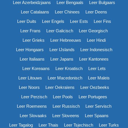
Leer Azerbeidzjaans
Leer Bengaals
Leer Bulgaars
Leer Catalaans
Leer Chinees
Leer Deens
Leer Duits
Leer Engels
Leer Ests
Leer Fins
Leer Frans
Leer Galicisch
Leer Georgisch
Leer Grieks
Leer Hebreeuws
Leer Hindi
Leer Hongaars
Leer IJslands
Leer Indonesisch
Leer Italiaans
Leer Japans
Leer Kantonees
Leer Koreaans
Leer Kroatisch
Leer Lets
Leer Litouws
Leer Macedonisch
Leer Maleis
Leer Noors
Leer Oekraïens
Leer Oezbeeks
Leer Perzisch
Leer Pools
Leer Portugees
Leer Roemeens
Leer Russisch
Leer Servisch
Leer Slovaaks
Leer Sloveens
Leer Spaans
Leer Tagalog
Leer Thais
Leer Tsjechisch
Leer Turks