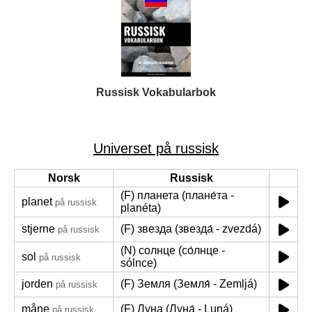
Russisk Vokabularbok
Universet på russisk
Norsk
Russisk
(F) планета (плане́та -
planet
på russisk
planéta)
stjerne
(F) звезда (звезда́ - zvezdá)
på russisk
(N) солнце (со́лнце -
sol
på russisk
sólnce)
jorden
(F) Земля (Земля́ - Zemljá)
på russisk
måne
(F) Луна (Луна́ - Luná)
på russisk