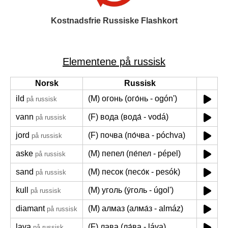
Kostnadsfrie Russiske Flashkort
Elementene på russisk
Norsk
Russisk
ild
(M) огонь (ого́нь - ogón')
på russisk
vann
(F) вода (вода́ - vodá)
på russisk
jord
(F) почва (по́чва - póchva)
på russisk
aske
(M) пепел (пе́пел - pépel)
på russisk
sand
(M) песок (песо́к - pesók)
på russisk
kull
(M) уголь (у́голь - úgol')
på russisk
diamant
(M) алмаз (алма́з - almáz)
på russisk
lava
(F) лава (ла́ва - láva)
på russisk