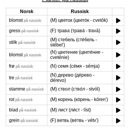
Norsk
Russisk
blomst
(M) цветок (цвето́к - cvetók)
på russisk
gress
(F) трава (трава́ - travá)
på russisk
(M) стебель (сте́бель -
stilk
på russisk
stébel')
(N) цветение (цвете́ние -
blomst
på russisk
cveténie)
frø
(N) семя (се́мя - sémja)
på russisk
(N) дерево (де́рево -
tre
på russisk
dérevo)
stamme
(M) ствол (ство́л - stvól)
på russisk
rot
(M) корень (ко́рень - kóren')
på russisk
blad
(M) лист (ли́ст - líst)
på russisk
grein
(F) ветвь (ве́твь - vétv')
på russisk