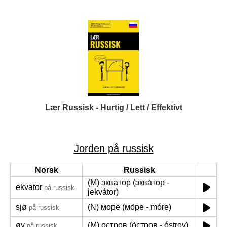
Lær Russisk - Hurtig / Lett / Effektivt
Jorden på russisk
Norsk
Russisk
(M) экватор (эква́тор -
ekvator
på russisk
jekvátor)
sjø
(N) море (мо́ре - móre)
på russisk
øy
(M) остров (о́стров - óstrov)
på russisk