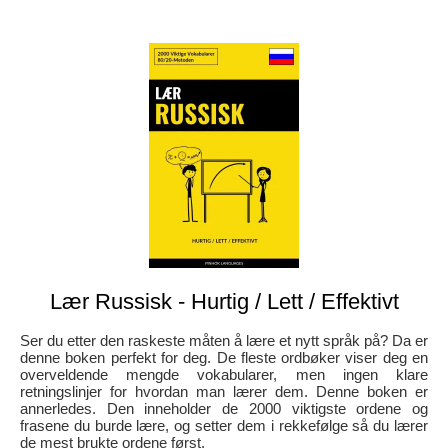
Lær Russisk - Hurtig / Lett / Effektivt
Ser du etter den raskeste måten å lære et nytt språk på? Da er
denne boken perfekt for deg. De fleste ordbøker viser deg en
overveldende mengde vokabularer, men ingen klare
retningslinjer for hvordan man lærer dem. Denne boken er
annerledes. Den inneholder de 2000 viktigste ordene og
frasene du burde lære, og setter dem i rekkefølge så du lærer
de mest brukte ordene først.