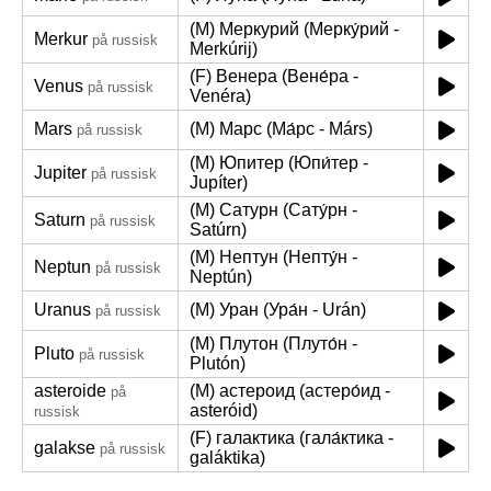
(M) Меркурий (Мерку́рий -
Merkur
på russisk
Merkúrij)
(F) Венера (Вене́ра -
Venus
på russisk
Venéra)
Mars
(M) Марс (Ма́рс - Márs)
på russisk
(M) Юпитер (Юпи́тер -
Jupiter
på russisk
Jupíter)
(M) Сатурн (Сату́рн -
Saturn
på russisk
Satúrn)
(M) Нептун (Непту́н -
Neptun
på russisk
Neptún)
Uranus
(M) Уран (Ура́н - Urán)
på russisk
(M) Плутон (Плуто́н -
Pluto
på russisk
Plutón)
asteroide
(M) астероид (астеро́ид -
på
asteróid)
russisk
(F) галактика (гала́ктика -
galakse
på russisk
galáktika)