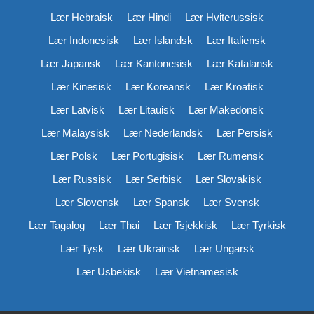
Lær Hebraisk
Lær Hindi
Lær Hviterussisk
Lær Indonesisk
Lær Islandsk
Lær Italiensk
Lær Japansk
Lær Kantonesisk
Lær Katalansk
Lær Kinesisk
Lær Koreansk
Lær Kroatisk
Lær Latvisk
Lær Litauisk
Lær Makedonsk
Lær Malaysisk
Lær Nederlandsk
Lær Persisk
Lær Polsk
Lær Portugisisk
Lær Rumensk
Lær Russisk
Lær Serbisk
Lær Slovakisk
Lær Slovensk
Lær Spansk
Lær Svensk
Lær Tagalog
Lær Thai
Lær Tsjekkisk
Lær Tyrkisk
Lær Tysk
Lær Ukrainsk
Lær Ungarsk
Lær Usbekisk
Lær Vietnamesisk