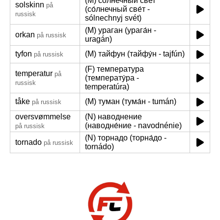
(M) солнечный свет
solskinn
på
(со́лнечный све́т -
russisk
sólnechnyj svét)
(M) ураган (урага́н -
orkan
på russisk
uragán)
tyfon
(M) тайфун (тайфу́н - tajfún)
på russisk
(F) температура
temperatur
på
(температу́ра -
russisk
temperatúra)
tåke
(M) туман (тума́н - tumán)
på russisk
oversvømmelse
(N) наводнение
(наводне́ние - navodnénie)
på russisk
(N) торнадо (торна́до -
tornado
på russisk
tornádo)