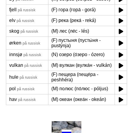
fjell
(F) гора (гора́ - gorá)
på russisk
elv
(F) река (река́ - reká)
på russisk
skog
(M) лес (ле́с - lés)
på russisk
(F) пустыня (пусты́ня -
ørken
på russisk
pustýnja)
innsjø
(N) озеро (о́зеро - ózero)
på russisk
vulkan
(M) вулкан (вулка́н - vulkán)
på russisk
(F) пещера (пеще́ра -
hule
på russisk
peshhéra)
pol
(M) полюс (по́люс - póljus)
på russisk
hav
(M) океан (океа́н - okeán)
på russisk