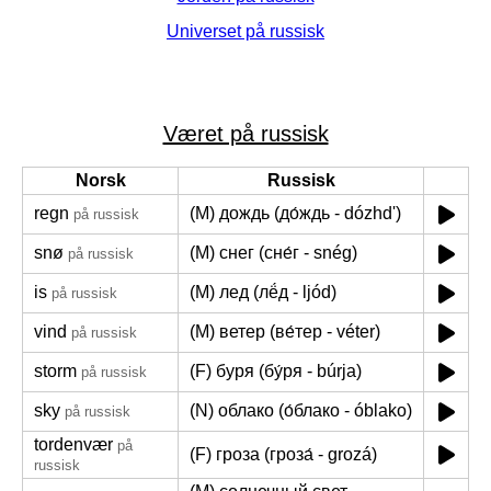
Universet på russisk
Været på russisk
Norsk
Russisk
regn
(M) дождь (до́ждь - dózhd')
på russisk
snø
(M) снег (сне́г - snég)
på russisk
is
(M) лед (лё́д - ljód)
på russisk
vind
(M) ветер (ве́тер - véter)
på russisk
storm
(F) буря (бу́ря - búrja)
på russisk
sky
(N) облако (о́блако - óblako)
på russisk
tordenvær
på
(F) гроза (гроза́ - grozá)
russisk