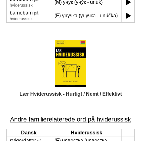
(M) унук (уну́к - unúk)
hviderussisk
barnebarn
på
(F) унучка (уну́чка - unúčka)
hviderussisk
Lær Hviderussisk - Hurtigt / Nemt / Effektivt
Andre familierelaterede ord på hviderussisk
Dansk
Hviderussisk
svigerdatter
(F) нявестка (няве́стка -
på