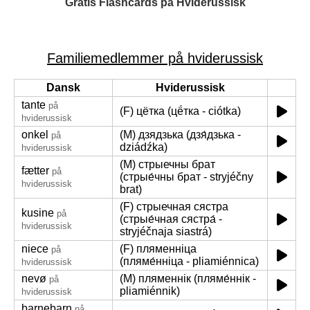
Gratis Flashcards på Hviderussisk
Familiemedlemmer på hviderussisk
Dansk
Hviderussisk
tante
på
(F) цётка (цё́тка - ciótka)
hviderussisk
onkel
(M) дзядзька (дзя́дзька -
på
dziádźka)
hviderussisk
(M) стрыечны брат
fætter
på
(стрые́чны брат - stryjéčny
hviderussisk
brat)
(F) стрыечная сястра
kusine
på
(стрые́чная сястра́ -
hviderussisk
stryjéčnaja siastrá)
niece
(F) пляменніца
på
(пляме́нніца - pliamiénnica)
hviderussisk
nevø
(M) пляменнік (пляме́ннік -
på
pliamiénnik)
hviderussisk
barnebarn
på