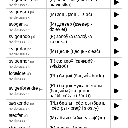
niaviéstka)
hviderussisk
svigersøn
på
(M) зяць (зяць - ziać)
hviderussisk
svoger
(M) дзевер (дзе́вер -
på
dziévier)
hviderussisk
svigerinde
(F) залоўка (зало́ўка -
på
zalóŭka)
hviderussisk
svigerfar
på
(M) цесць (цесць - ciesć)
hviderussisk
svigermor
(F) свякроў (свякро́ў -
på
sviakróŭ)
hviderussisk
forældre
på
(PL) бацькі (бацькі́ - baćkí)
hviderussisk
(PL) бацькі мужа ці жонкі
svigerforældre
på
(бацькі́ му́жа ці жо́нкі -
hviderussisk
baćkí múža ci žónki)
søskende
(PL) браты і сёстры (браты́
på
і сё́стры - bratý i sióstry)
hviderussisk
stedfar
på
(M) айчым (айчы́м - ajčým)
hviderussisk
stedmor
(F) мачаха (ма́чаха -
på