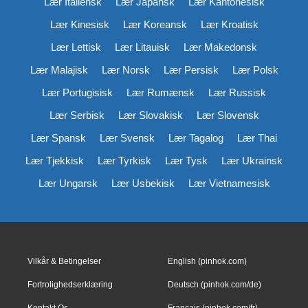
Lær Italiensk
Lær Japansk
Lær Kantonesisk
Lær Kinesisk
Lær Koreansk
Lær Kroatisk
Lær Lettisk
Lær Litauisk
Lær Makedonsk
Lær Malajisk
Lær Norsk
Lær Persisk
Lær Polsk
Lær Portugisisk
Lær Rumænsk
Lær Russisk
Lær Serbisk
Lær Slovakisk
Lær Slovensk
Lær Spansk
Lær Svensk
Lær Tagalog
Lær Thai
Lær Tjekkisk
Lær Tyrkisk
Lær Tysk
Lær Ukrainsk
Lær Ungarsk
Lær Usbekisk
Lær Vietnamesisk
Vilkår & Betingelser
English (pinhok.com)
Fortrolighedserklæring
Deutsch (pinhok.com/de)
Kontakt Os
Français (pinhok.com/fr)