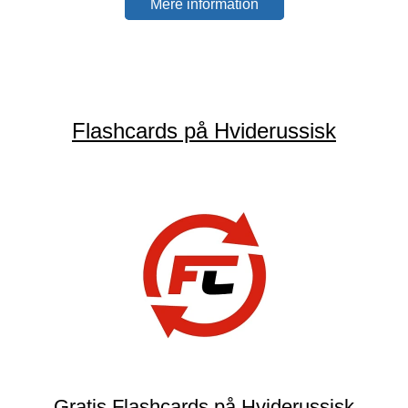
Mere information
Flashcards på Hviderussisk
Gratis Flashcards på Hviderussisk