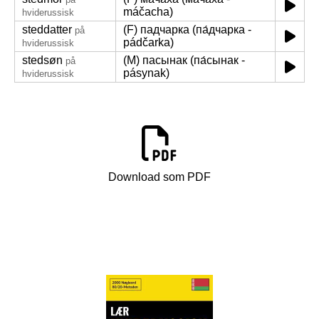
máčacha)
hviderussisk
steddatter
(F) падчарка (па́дчарка -
på
pádčarka)
hviderussisk
stedsøn
(M) пасынак (па́сынак -
på
pásynak)
hviderussisk
Download som PDF