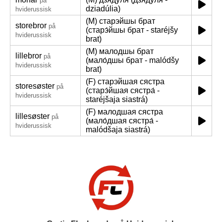
på
dziadúlia)
hviderussisk
(M) старэйшы брат
storebror
på
(старэ́йшы брат - staréjšy
hviderussisk
brat)
(M) малодшы брат
lillebror
på
(мало́дшы брат - malódšy
hviderussisk
brat)
(F) старэйшая сястра
storesøster
på
(старэ́йшая сястра́ -
hviderussisk
staréjšaja siastrá)
(F) малодшая сястра
lillesøster
på
(мало́дшая сястра́ -
hviderussisk
malódšaja siastrá)