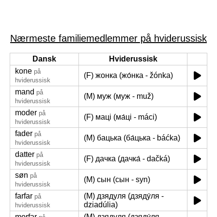
Nærmeste familiemedlemmer på hviderussisk
Dansk
Hviderussisk
kone
på
(F) жонка (жо́нка - žónka)
hviderussisk
mand
på
(M) муж (муж - muž)
hviderussisk
moder
på
(F) маці (ма́ці - máci)
hviderussisk
fader
på
(M) бацька (ба́цька - báćka)
hviderussisk
datter
på
(F) дачка (дачка́ - dačká)
hviderussisk
søn
på
(M) сын (сын - syn)
hviderussisk
farfar
(M) дзядуля (дзяду́ля -
på
dziadúlia)
hviderussisk
morfar
(M) дзядуля (дзяду́ля -