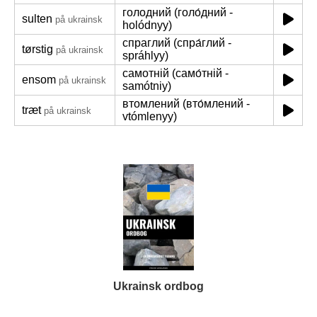
голодний (голо́дний -
sulten
på ukrainsk
holódnyy)
спраглий (спра́глий -
tørstig
på ukrainsk
spráhlyy)
самотній (само́тній -
ensom
på ukrainsk
samótniy)
втомлений (вто́млений -
træt
på ukrainsk
vtómlenyy)
Ukrainsk ordbog