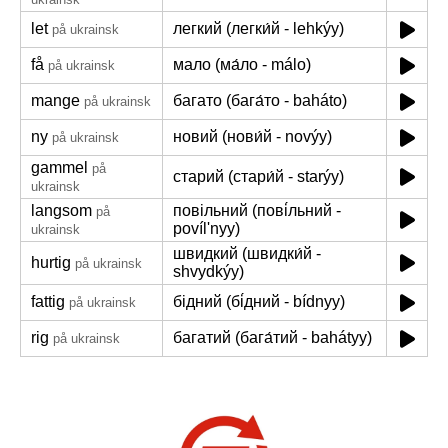
let
легкий (легки́й - lehkýy)
på ukrainsk
få
мало (ма́ло - málo)
på ukrainsk
mange
багато (бага́то - baháto)
på ukrainsk
ny
новий (нови́й - novýy)
på ukrainsk
gammel
på
старий (стари́й - starýy)
ukrainsk
langsom
повільний (пові́льний -
på
povílʹnyy)
ukrainsk
швидкий (швидки́й -
hurtig
på ukrainsk
shvydkýy)
fattig
бідний (бі́дний - bídnyy)
på ukrainsk
rig
багатий (бага́тий - bahátyy)
på ukrainsk