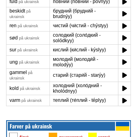
fuld
повний (по́вний - póvnyy)
på ukrainsk
beskidt
брудний (брудни́й -
på
brudnýy)
ukrainsk
ren
чистий (чи́стий - chýstyy)
på ukrainsk
солодкий (соло́дкий -
sød
på ukrainsk
solódkyy)
sur
кислий (ки́слий - kýslyy)
på ukrainsk
молодий (молоди́й -
ung
på ukrainsk
molodýy)
gammel
på
старий (стари́й - starýy)
ukrainsk
холодний (холо́дний -
kold
på ukrainsk
kholódnyy)
varm
теплий (те́плий - téplyy)
på ukrainsk