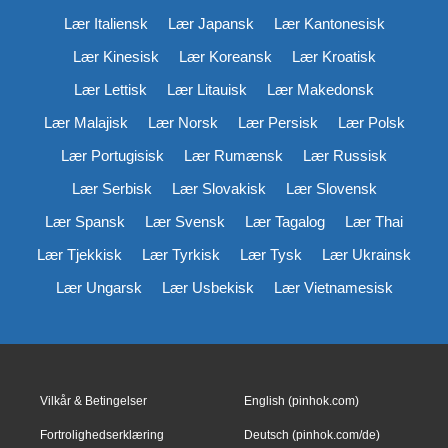
Lær Italiensk
Lær Japansk
Lær Kantonesisk
Lær Kinesisk
Lær Koreansk
Lær Kroatisk
Lær Lettisk
Lær Litauisk
Lær Makedonsk
Lær Malajisk
Lær Norsk
Lær Persisk
Lær Polsk
Lær Portugisisk
Lær Rumænsk
Lær Russisk
Lær Serbisk
Lær Slovakisk
Lær Slovensk
Lær Spansk
Lær Svensk
Lær Tagalog
Lær Thai
Lær Tjekkisk
Lær Tyrkisk
Lær Tysk
Lær Ukrainsk
Lær Ungarsk
Lær Usbekisk
Lær Vietnamesisk
Vilkår & Betingelser
English (pinhok.com)
Fortrolighedserklæring
Deutsch (pinhok.com/de)