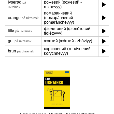
lyserød
рожевий (роже́вий -
på
rozhévyy)
ukrainsk
помаранчевий
orange
(помара́нчевий -
på ukrainsk
pomaránchevyy)
фіолетовий (фіоле́товий -
lilla
på ukrainsk
fiolétovyy)
gul
жовтий (жо́втий - zhóvtyy)
på ukrainsk
коричневий (кори́чневий -
brun
på ukrainsk
korýchnevyy)