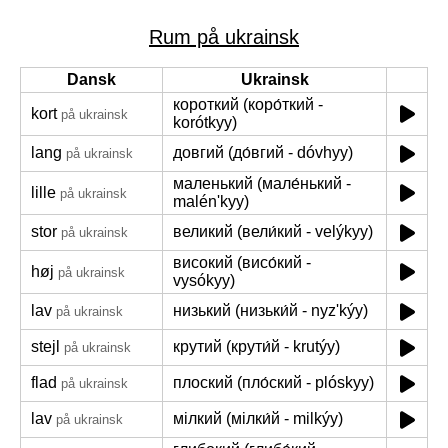
Rum på ukrainsk
Dansk
Ukrainsk
короткий (коро́ткий -
kort
på ukrainsk
korótkyy)
lang
довгий (до́вгий - dóvhyy)
på ukrainsk
маленький (мале́нький -
lille
på ukrainsk
malénʹkyy)
stor
великий (вели́кий - velýkyy)
på ukrainsk
високий (висо́кий -
høj
på ukrainsk
vysókyy)
lav
низький (низьки́й - nyzʹkýy)
på ukrainsk
stejl
крутий (крути́й - krutýy)
på ukrainsk
flad
плоский (пло́ский - plóskyy)
på ukrainsk
lav
мілкий (мілки́й - milkýy)
på ukrainsk