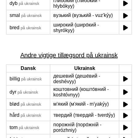
глибокий (глибо́кий -
dyb
på ukrainsk
hlybókyy)
smal
вузький (вузьки́й - vuzʹkýy)
på ukrainsk
широкий (широ́кий -
bred
på ukrainsk
shyrókyy)
Andre vigtige tillægsord på ukrainsk
Dansk
Ukrainsk
дешевий (деше́вий -
billig
på ukrainsk
deshévyy)
коштовний (кошто́вний -
dyr
på ukrainsk
koshtóvnyy)
blød
м'який (м'яки́й - m'yakýy)
på ukrainsk
hård
твердий (тверди́й - tverdýy)
på ukrainsk
порожній (поро́жній -
tom
på ukrainsk
porózhniy)