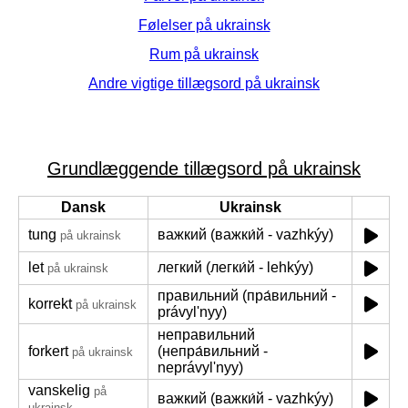
Følelser på ukrainsk
Rum på ukrainsk
Andre vigtige tillægsord på ukrainsk
Grundlæggende tillægsord på ukrainsk
Dansk
Ukrainsk
tung
важкий (важки́й - vazhkýy)
på ukrainsk
let
легкий (легки́й - lehkýy)
på ukrainsk
правильний (пра́вильний -
korrekt
på ukrainsk
právylʹnyy)
неправильний
forkert
(непра́вильний -
på ukrainsk
neprávylʹnyy)
vanskelig
på
важкий (важки́й - vazhkýy)
ukrainsk