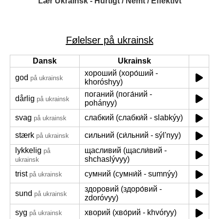
Lær Ukrainsk - Hurtigt / Nemt / Effektivt
Følelser på ukrainsk
Dansk
Ukrainsk
хороший (хоро́ший -
god
på ukrainsk
khoróshyy)
поганий (пога́ний -
dårlig
på ukrainsk
pohányy)
svag
слабкий (слабки́й - slabkýy)
på ukrainsk
stærk
сильний (си́льний - sýlʹnyy)
på ukrainsk
lykkelig
щасливий (щасли́вий -
på
shchaslývyy)
ukrainsk
trist
сумний (сумни́й - sumnýy)
på ukrainsk
здоровий (здоро́вий -
sund
på ukrainsk
zdoróvyy)
syg
хворий (хво́рий - khvóryy)
på ukrainsk