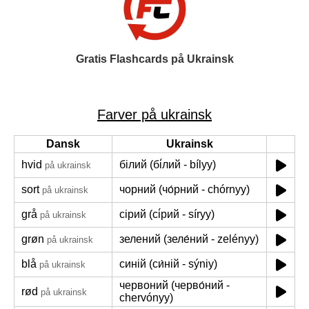
Gratis Flashcards på Ukrainsk
Farver på ukrainsk
Dansk
Ukrainsk
hvid
білий (бі́лий - bílyy)
på ukrainsk
sort
чорний (чо́рний - chórnyy)
på ukrainsk
grå
сірий (сі́рий - síryy)
på ukrainsk
grøn
зелений (зеле́ний - zelényy)
på ukrainsk
blå
синій (си́ній - sýniy)
på ukrainsk
червоний (черво́ний -
rød
på ukrainsk
chervónyy)