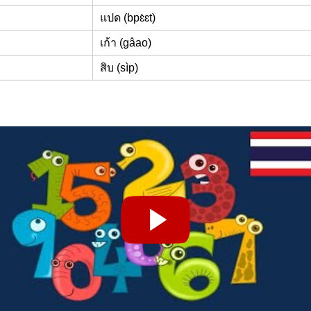
แปด (bpɛ̀ɛt)
เก้า (gâao)
สิบ (sìp)