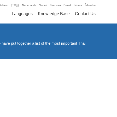
Italiano
日本語
Nederlands
Suomi
Svenska
Dansk
Norsk
Íslenska
Languages
Knowledge Base
Contact Us
have put together a list of the most important Thai