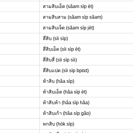
สามสิบเอ็ด (sǎam sìp èt)
สามสิบสาม (sǎam sìp sǎam)
สามสิบเจ็ด (sǎam sìp jèt)
สี่สิบ (sìi sìp)
สี่สิบเอ็ด (sìi sìp èt)
สี่สิบสี่ (sìi sìp sìi)
สี่สิบแปด (sìi sìp bpɛ̀ɛt)
ห้าสิบ (hâa sìp)
ห้าสิบเอ็ด (hâa sìp èt)
ห้าสิบห้า (hâa sìp hâa)
ห้าสิบเก้า (hâa sìp gâo)
หกสิบ (hòk sìp)