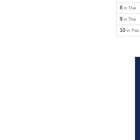
8
in Thai
9
in Thai
10
in Thai