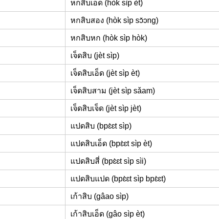
หกสิบเอ็ด (hòk sìp èt)
หกสิบสอง (hòk sìp sɔ̌ɔng)
หกสิบหก (hòk sìp hòk)
เจ็ดสิบ (jèt sìp)
เจ็ดสิบเอ็ด (jèt sìp èt)
เจ็ดสิบสาม (jèt sìp sǎam)
เจ็ดสิบเจ็ด (jèt sìp jèt)
แปดสิบ (bpɛ̀ɛt sìp)
แปดสิบเอ็ด (bpɛ̀ɛt sìp èt)
แปดสิบสี่ (bpɛ̀ɛt sìp sìi)
แปดสิบแปด (bpɛ̀ɛt sìp bpɛ̀ɛt)
เก้าสิบ (gâao sìp)
เก้าสิบเอ็ด (gâo sìp èt)