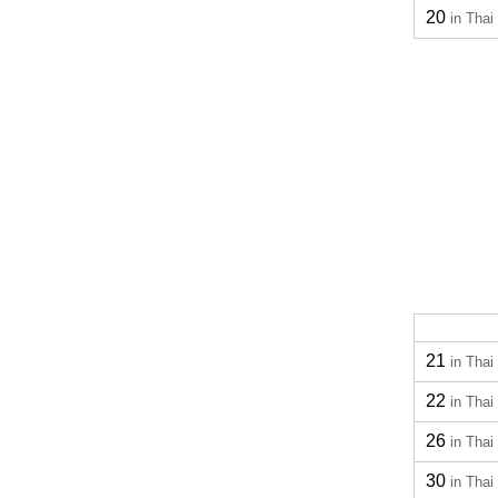
20
in Thai
21
in Thai
22
in Thai
26
in Thai
30
in Thai