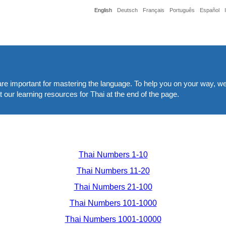
English
Deutsch
Français
Português
Español
are important for mastering the language. To help you on your way, we 
ur learning resources for Thai at the end of the page.
Thai Numbers 1-10
Thai Numbers 11-20
Thai Numbers 21-100
Thai Numbers 101-1000
Thai Numbers 1001-10000