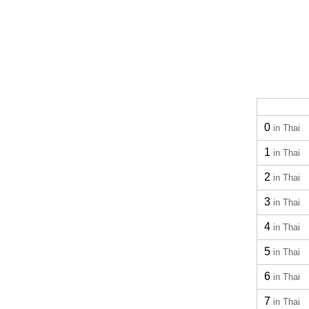
0
in Thai
1
in Thai
2
in Thai
3
in Thai
4
in Thai
5
in Thai
6
in Thai
7
in Thai