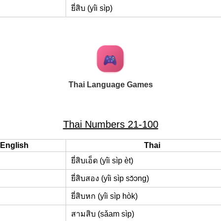
ยี่สิบ (yîi sìp)
Thai Language Games
Thai Numbers 21-100
English
Thai
ยี่สิบเอ็ด (yîi sìp èt)
ยี่สิบสอง (yîi sìp sɔ̌ɔng)
ยี่สิบหก (yîi sìp hòk)
สามสิบ (sǎam sìp)