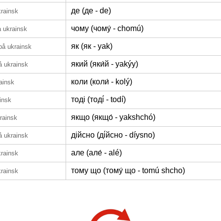
де (де - de)
krainsk
чому (чому́ - chomú)
å ukrainsk
як (як - yak)
på ukrainsk
який (яки́й - yakýy)
å ukrainsk
коли (коли́ - kolý)
ainsk
тоді (тоді́ - todí)
insk
якщо (якщо́ - yakshchó)
rainsk
дійсно (ді́йсно - díysno)
å ukrainsk
але (але́ - alé)
krainsk
тому що (тому́ що - tomú shcho)
krainsk