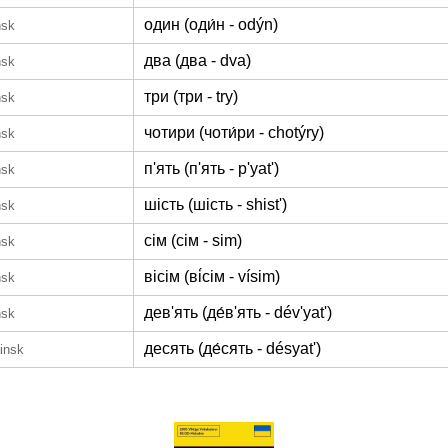
один (оди́н - odýn)
nsk
два (два - dva)
nsk
три (три - try)
nsk
чотири (чоти́ри - chotýry)
nsk
п'ять (п'ять - p'yatʹ)
nsk
шість (шість - shistʹ)
nsk
сім (сім - sim)
nsk
вісім (ві́сім - vísim)
nsk
дев'ять (де́в'ять - dév'yatʹ)
nsk
десять (де́сять - désyatʹ)
insk