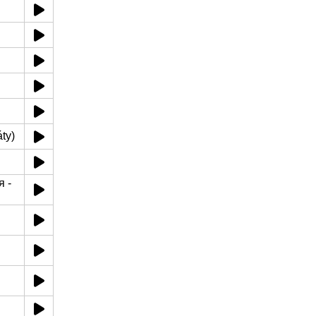
ty)
я -