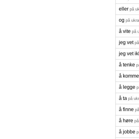
eller
på u
og
på ukra
å vite
på 
jeg vet
på
jeg vet i
å tenke
p
å komme
å legge
p
å ta
på uk
å finne
på
å høre
på
å jobbe
p