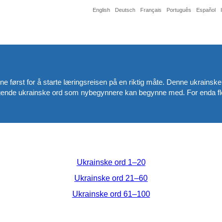
English
Deutsch
Français
Português
Español
dene først for å starte læringsreisen på en riktig måte. Denne ukrainsk
ende ukrainske ord som nybegynnere kan begynne med. For enda flere 
Ukrainske ord 1–20
Ukrainske ord 21–60
Ukrainske ord 61–100