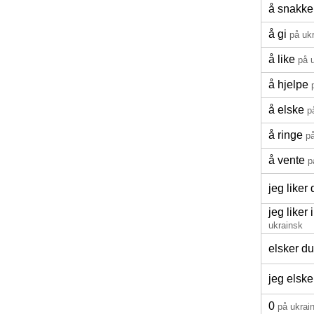
å snakke
å gi
på uk
å like
på 
å hjelpe
å elske
p
å ringe
p
å vente
p
jeg liker
jeg liker 
ukrainsk
elsker d
jeg elske
0
på ukrai