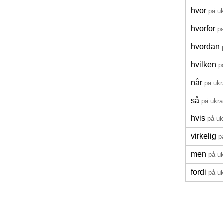
hvor
på u
hvorfor
p
hvordan
hvilken
p
når
på ukr
så
på ukra
hvis
på uk
virkelig
p
men
på u
fordi
på u