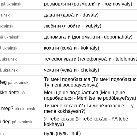
розмовляти (розмовля́ти - rozmovlyáty)
på ukrainsk
давати (дава́ти - daváty)
rainsk
любити (люби́ти - lyubýty)
ukrainsk
допомагати (допомага́ти - dopomaháty)
på ukrainsk
кохати (коха́ти - kokháty)
å ukrainsk
телефонувати (телефонува́ти - telefonuvá
å ukrainsk
чекати (чека́ти - chekáty)
å ukrainsk
Ти мені подобаєшся (Ти мені́ подо́баєшс
 deg
på ukrainsk
Ty mení podóbayeshsya)
ikke dette
Мені це не подобається (Мені́ це не
på
подо́бається - Mení tse ne podóbayetʹsya)
Ти мене кохаєш? (Ти мене́ коха́єш? - Ty
u meg?
på ukrainsk
mené kokháyesh?)
Я тебе кохаю (Я тебе́ коха́ю - YA tebé
r deg
på ukrainsk
kokháyu)
нуль (нуль - nulʹ)
nsk