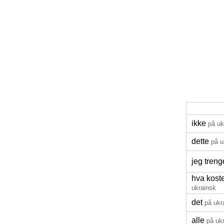
ikke
på uk
dette
på u
jeg treng
hva koste
ukrainsk
det
på ukr
alle
på uk