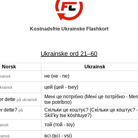
Kostnadsfrie Ukrainske Flashkort
Ukrainske ord 21–60
Norsk
Ukrainsk
не (не - ne)
rainsk
цей (цей - tsey)
krainsk
Мені це потрібно (Мені́ це потрі́бно - Meni
er dette
på ukrainsk
tse potríbno)
r dette?
Скільки це коштує? (Скі́льки це ко́штує? -
på
Skílʹky tse kóshtuye?)
той (той - toy)
ainsk
всi (всi - vsi)
rainsk