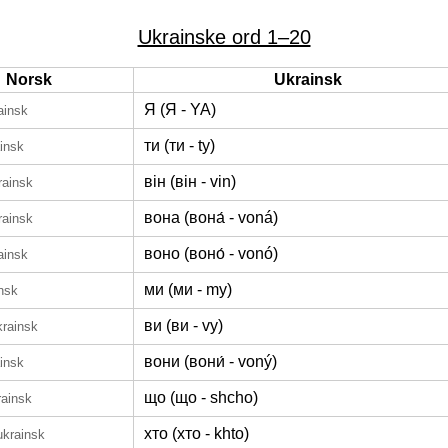
Ukrainske ord 1–20
Norsk
Ukrainsk
Я (Я - YA)
ainsk
ти (ти - ty)
insk
він (він - vin)
rainsk
вона (вона́ - voná)
rainsk
воно (воно́ - vonó)
ainsk
ми (ми - my)
nsk
ви (ви - vy)
krainsk
вони (вони́ - voný)
insk
що (що - shcho)
rainsk
хто (хто - khto)
ukrainsk