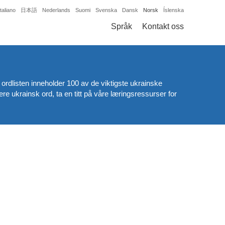
Italiano
日本語
Nederlands
Suomi
Svenska
Dansk
Norsk
Íslenska
Språk
Kontakt oss
e ordlisten inneholder 100 av de viktigste ukrainske
ukrainsk ord, ta en titt på våre læringsressurser for