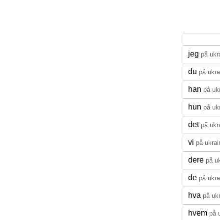
jeg
på ukr
du
på ukra
han
på uk
hun
på uk
det
på ukr
vi
på ukrai
dere
på u
de
på ukra
hva
på uk
hvem
på 