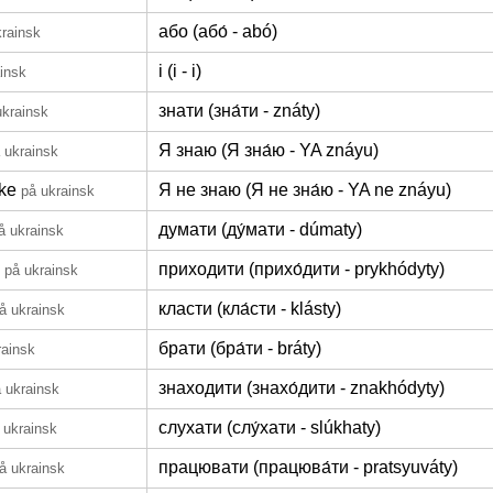
або (або́ - abó)
krainsk
і (і - i)
insk
знати (зна́ти - znáty)
ukrainsk
Я знаю (Я зна́ю - YA znáyu)
 ukrainsk
kke
Я не знаю (Я не зна́ю - YA ne znáyu)
på ukrainsk
думати (ду́мати - dúmaty)
å ukrainsk
приходити (прихо́дити - prykhódyty)
på ukrainsk
класти (кла́сти - klásty)
å ukrainsk
брати (бра́ти - bráty)
rainsk
знаходити (знахо́дити - znakhódyty)
 ukrainsk
слухати (слу́хати - slúkhaty)
 ukrainsk
працювати (працюва́ти - pratsyuváty)
å ukrainsk