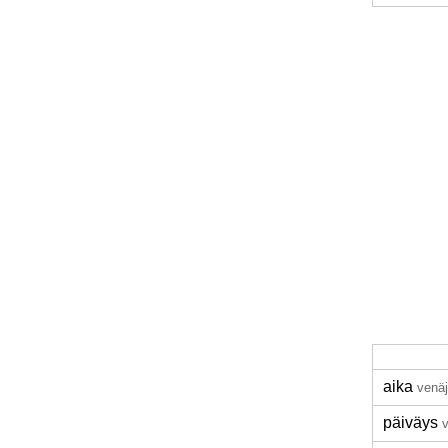
aika
venäj
päiväys