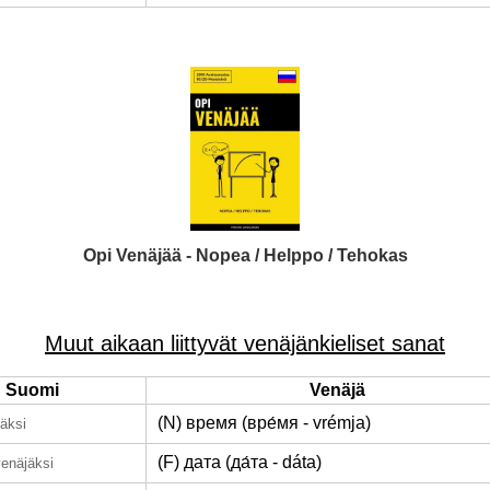
Opi Venäjää - Nopea / Helppo / Tehokas
Muut aikaan liittyvät venäjänkieliset sanat
Suomi
Venäjä
(N) время (вре́мя - vrémja)
äksi
(F) дата (да́та - dáta)
venäjäksi