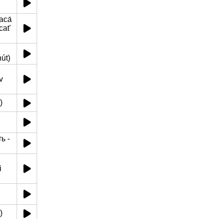
аса́
cat'
út)
v
)
ь -
i
)