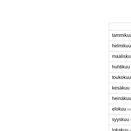
tammiku
helmikuu
maalisku
huhtikuu
toukokuu
kesäkuu
heinäku
elokuu
ve
syyskuu
lokakuu