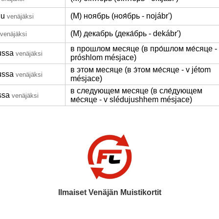
uu
(M) ноябрь (ноя́брь - nojábr')
venäjäksi
(M) декабрь (дека́брь - dekábr')
venäjäksi
в прошлом месяце (в про́шлом ме́сяце -
ussa
venäjäksi
próshlom mésjace)
в этом месяце (в э́том ме́сяце - v jétom
ussa
venäjäksi
mésjace)
в следующем месяце (в сле́дующем
ssa
venäjäksi
ме́сяце - v slédujushhem mésjace)
Ilmaiset Venäjän Muistikortit