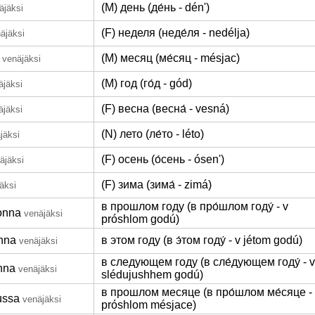
(M) день (де́нь - dén')
äjäksi
(F) неделя (неде́ля - nedélja)
äjäksi
(M) месяц (ме́сяц - mésjac)
venäjäksi
(M) год (го́д - gód)
äjäksi
(F) весна (весна́ - vesná)
äjäksi
(N) лето (ле́то - léto)
jäksi
(F) осень (о́сень - ósen')
äjäksi
(F) зима (зима́ - zimá)
äksi
в прошлом году (в про́шлом году́ - v
onna
venäjäksi
próshlom godú)
nna
в этом году (в э́том году́ - v jétom godú)
venäjäksi
в следующем году (в сле́дующем году́ - v
nna
venäjäksi
slédujushhem godú)
в прошлом месяце (в про́шлом ме́сяце -
ussa
venäjäksi
próshlom mésjace)