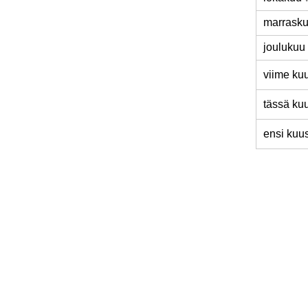
marrask
joulukuu
viime ku
tässä ku
ensi kuu