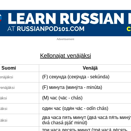
Advertisement
Kellonajat venäjäksi
Suomi
Venäjä
(F) секунда (секу́нда - sekúnda)
enäjäksi
(F) минута (мину́та - minúta)
venäjäksi
(M) час (ча́с - chás)
äksi
один час (оди́н ча́с - odín chás)
jäksi
два часа пять минут (два́ часа́ пя́ть мину́
jäksi
dvá chasá pját' minút)
три часа десять минут (три́ часа́ де́сять