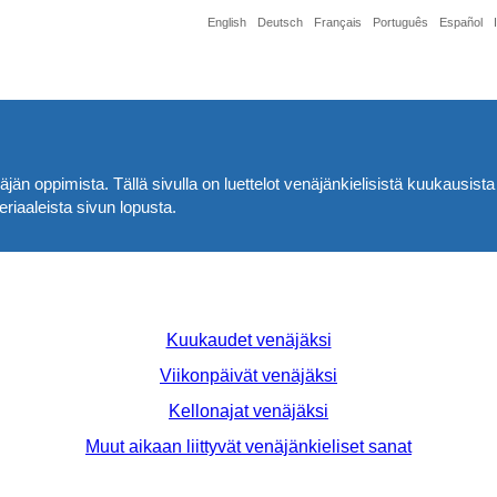
English
Deutsch
Français
Português
Español
jän oppimista. Tällä sivulla on luettelot venäjänkielisistä kuukausista 
riaaleista sivun lopusta.
Kuukaudet venäjäksi
Viikonpäivät venäjäksi
Kellonajat venäjäksi
Muut aikaan liittyvät venäjänkieliset sanat