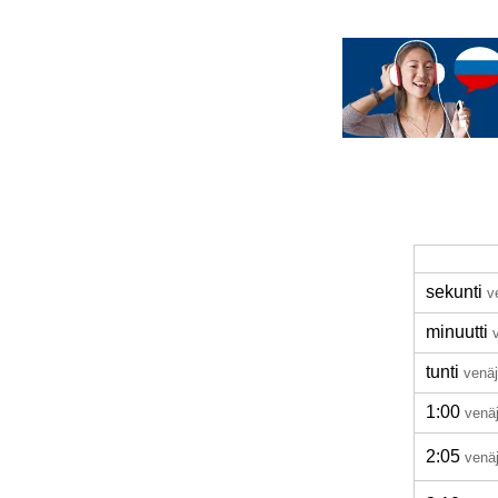
sekunti
v
minuutti
tunti
venäj
1:00
venä
2:05
venä