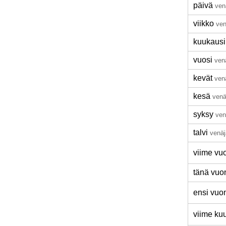
päivä
ven
viikko
ven
kuukausi
vuosi
ven
kevät
ven
kesä
venä
syksy
ven
talvi
venäj
viime vu
tänä vuo
ensi vuo
viime ku