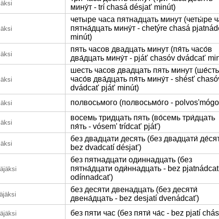
jäksi
мину́т - trí chasá désjat' minút)
четыре часа пятнадцать минут (четы́ре ч
пятна́дцать мину́т - chetýre chasá pjatnád
jäksi
minút)
пять часов двадцать минут (пя́ть часо́в
jäksi
два́дцать мину́т - pját' chasóv dvádcat' min
шесть часов двадцать пять минут (ше́сть
часо́в два́дцать пя́ть мину́т - shést' chasó
jäksi
dvádcat' pját' minút)
полвосьмого (полвосьмо́го - polvos'mógo
jäksi
восемь тридцать пять (во́семь три́дцать
jäksi
пя́ть - vósem' trídcat' pját')
без двадцати десять (без двадцати́ де́сят
jäksi
bez dvadcatí désjat')
без пятнадцати одиннадцать (без
пятна́дцати оди́ннадцать - bez pjatnádcat
äjäksi
odínnadcat')
без десяти двенадцать (без десяти́
äjäksi
двена́дцать - bez desjatí dvenádcat')
без пяти час (без пяти́ ча́с - bez pjatí chás
äjäksi