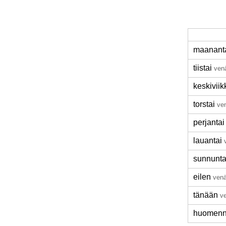
maanant
tiistai
ven
keskiviik
torstai
ve
perjantai
lauantai
sunnunta
eilen
venä
tänään
v
huomen