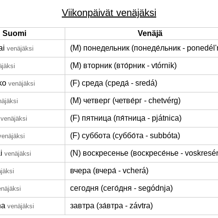
Viikonpäivät venäjäksi
Suomi
Venäjä
ai
(M) понедельник (понеде́льник - ponedél'
venäjäksi
(M) вторник (вто́рник - vtórnik)
äjäksi
ko
(F) среда (среда́ - sredá)
venäjäksi
(M) четверг (четве́рг - chetvérg)
näjäksi
(F) пятница (пя́тница - pjátnica)
venäjäksi
(F) суббота (суббо́та - subbóta)
venäjäksi
i
(N) воскресенье (воскресе́нье - voskresé
venäjäksi
вчера (вчера́ - vcherá)
jäksi
сегодня (сего́дня - segódnja)
enäjäksi
na
завтра (за́втра - závtra)
venäjäksi