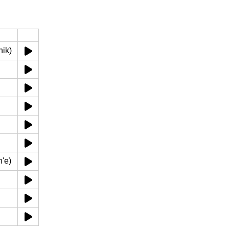
nik)
n'e)