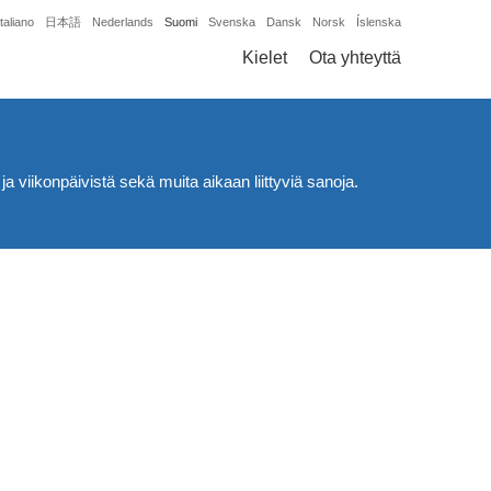
Italiano
日本語
Nederlands
Suomi
Svenska
Dansk
Norsk
Íslenska
Kielet
Ota yhteyttä
ja viikonpäivistä sekä muita aikaan liittyviä sanoja.