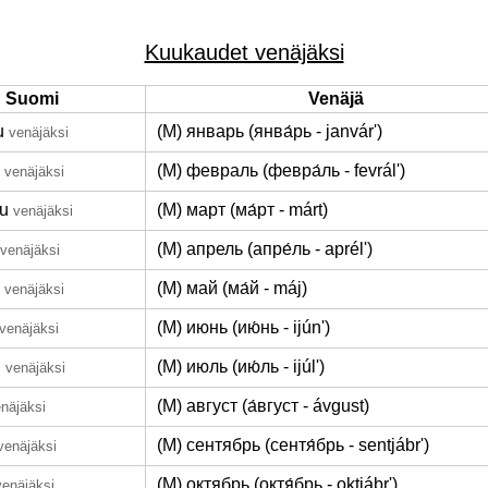
Kuukaudet venäjäksi
Suomi
Venäjä
u
(M) январь (янва́рь - janvár')
venäjäksi
(M) февраль (февра́ль - fevrál')
venäjäksi
u
(M) март (ма́рт - márt)
venäjäksi
(M) апрель (апре́ль - aprél')
venäjäksi
(M) май (ма́й - máj)
venäjäksi
(M) июнь (ию́нь - ijún')
venäjäksi
u
(M) июль (ию́ль - ijúl')
venäjäksi
(M) август (а́вгуст - ávgust)
näjäksi
(M) сентябрь (сентя́брь - sentjábr')
venäjäksi
(M) октябрь (октя́брь - oktjábr')
venäjäksi